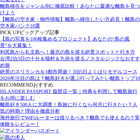
離島移住をジャンル別に徹底比較！あなたに最適な離島を見つ
けよう
【離島の空き家・物件情報】離島へ移住したい方必見！離島の
空き家バンク10選
PICK UP
ピックアップ記事
【島の写真を100枚集めるプロジェクト】あなたの“島の風
景”を大募集！
利尻島から礼文島へ！最北の島を巡る絶景スポットと行き方
台湾2泊3日の十分＆猫村＆九份を巡るノスタルジックなおすす
め旅
絶景のスリランカを3都市周遊！3泊5日よくばりモデルコース
2026年注目の島は？離島好きが選ぶ行ってみたい離島トップ10
RECOMMEND
おすすめ
ISLANDER PASSPORT 協賛店一覧｜特典を利用して離島旅行
をお得に楽しむ
離島好き500人に大調査！島旅に行くなら何月に行きたい？人
気の時期と理由を徹底分析
海外旅行でWiFiルーターは借りるべき？離島でも使えるの？実
体験をレビュー！