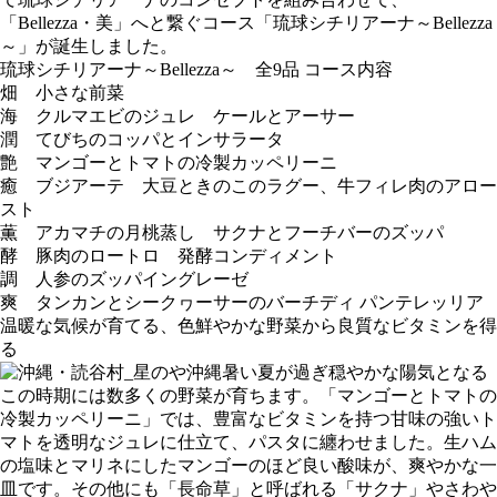
「Bellezza・美」へと繋ぐコース「琉球シチリアーナ～Bellezza
～」が誕生しました。
琉球シチリアーナ～Bellezza～ 全9品 コース内容
畑 小さな前菜
海 クルマエビのジュレ ケールとアーサー
潤 てびちのコッパとインサラータ
艶 マンゴーとトマトの冷製カッペリーニ
癒 ブジアーテ 大豆ときのこのラグー、牛フィレ肉のアロー
スト
薫 アカマチの月桃蒸し サクナとフーチバーのズッパ
酵 豚肉のロートロ 発酵コンディメント
調 人参のズッパイングレーゼ
爽 タンカンとシークヮーサーのバーチディ パンテレッリア
温暖な気候が育てる、色鮮やかな野菜から良質なビタミンを得
る
暑い夏が過ぎ穏やかな陽気となる
この時期には数多くの野菜が育ちます。「マンゴーとトマトの
冷製カッペリーニ」では、豊富なビタミンを持つ甘味の強いト
マトを透明なジュレに仕立て、パスタに纏わせました。⽣ハム
の塩味とマリネにしたマンゴーのほど良い酸味が、爽やかな一
皿です。その他にも「長命草」と呼ばれる「サクナ」やさわや