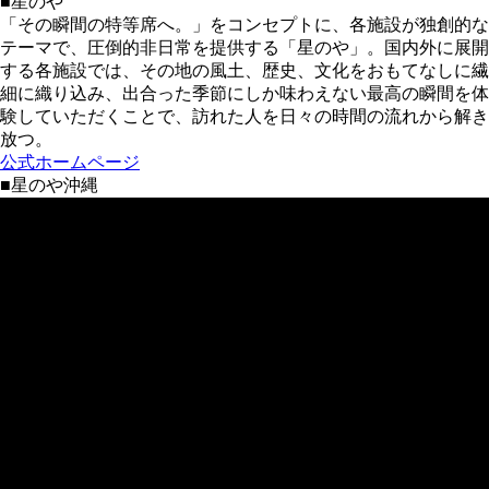
■星のや
「その瞬間の特等席へ。」をコンセプトに、各施設が独創的な
テーマで、圧倒的非日常を提供する「星のや」。国内外に展開
する各施設では、その地の風土、歴史、文化をおもてなしに繊
細に織り込み、出合った季節にしか味わえない最高の瞬間を体
験していただくことで、訪れた人を日々の時間の流れから解き
放つ。
公式ホームページ
■星のや沖縄