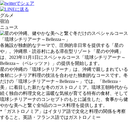
グルメ
宿泊
ニュース
各施設が独創的なテーマで、圧倒的⾮⽇常を提供する「星の
や」。沖縄県・読⾕村にある滞在型リゾート「星のや沖縄」
は、2023年11⽉1⽇にスペシャルコース「琉球シチリアーナ～
Bellezza～（ベレッツァ）」の提供を開始します。
星のや沖縄の「琉球シチリアーナ」は、沖縄で親しまれている
⾷材にシチリア料理の技法を合わせた独創的なコースです。冬
だけの「琉球シチリアーナ～Bellezza～」では、「Bellezza・
美」に着目した新たな冬のガストロノミア。琉球王朝時代から
続く独自の料理文化と温暖な気候が育てる特有の食材、そして
琉球シチリアーナのコンセプトのもとに誕生した、食事から健
やかな美へと繋ぐ全9品のコース料理を提供します。
*「ガストロノミア」はイタリア語で文化と料理の関係を考察
すること。英語・フランス語ではガストロノミー