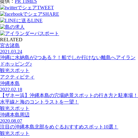
提供：
PR TIMES
TWEET
SHARE
LINE
RELATED
宮古諸島
2021.03.24
沖縄に水納島が2つある？！船でしか行けない離島へアイラン
ドホッピング♪
観光スポット
アクティビティ
沖縄本島
2022.02.18
【ザネー浜】沖縄本島の穴場絶景スポットの行き方と駐車場！
水平線と海のコントラストを一望！
観光スポット
沖縄本島周辺
2020.08.07
注目の沖縄本島北部をめぐるおすすめスポット10選！
観光スポット