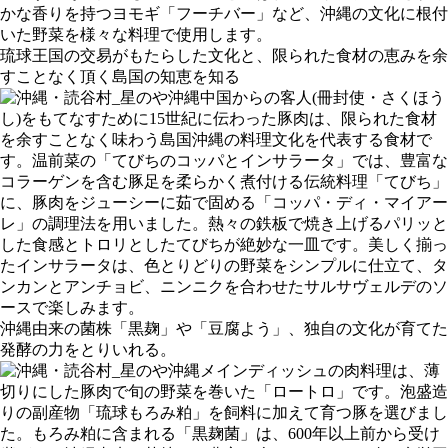
かな香りを持つヨモギ「フーチバー」など、沖縄の文化に根付
いた野菜を様々な料理で使用します。
琉球王国の交易がもたらした文化と、限られた食材の恵みを余
すことなく頂く島国の知恵を知る
中国からの客人(冊封使・さくほう
し)をもてなすために15世紀に伝わった豚肉は、限られた食材
を余すことなく味わう島国沖縄の料理文化を代表する食材で
す。温前菜の「てびちのコッパとインサラータ」では、豊富な
コラーゲンを含む豚足を柔らかく煮付ける伝統料理「てびち」
に、豚肉をジューシーに茹で固める「コッパ・ディ・マイアー
レ」の調理法を用いました。熱々の鉄板で焼き上げるパリッと
した食感とトロリとしたてびちが絶妙な一皿です。美しく揃っ
たインサラータは、色とりどりの野菜をシンプルに仕立て、タ
ンカンとアンチョビ、ニンニクを合わせたサルサヴェルデのソ
ースで楽しみます。
沖縄由来の菌株「黒麹」や「豆腐よう」、独自の文化が育てた
発酵の力をとりいれる。
メインディッシュの肉料理は、薄
切りにした豚肉で旬の野菜を巻いた「ロートロ」です。泡盛造
りの副産物「琉球もろみ粕」を飼料に加えて育つ豚を選びまし
た。もろみ粕に含まれる「黒麹菌」は、600年以上前から受け