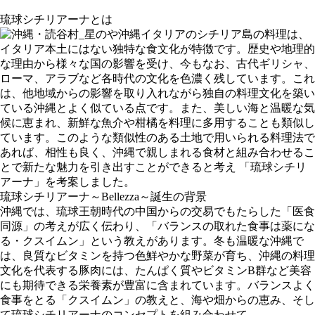
琉球シチリアーナとは
イタリアのシチリア島の料理は、
イタリア本⼟にはない独特な⾷⽂化が特徴です。歴史や地理的
な理由から様々な国の影響を受け、今もなお、古代ギリシャ、
ローマ、アラブなど各時代の⽂化を⾊濃く残しています。これ
は、他地域からの影響を取り⼊れながら独⾃の料理⽂化を築い
ている沖縄とよく似ている点です。また、美しい海と温暖な気
候に恵まれ、新鮮な⿂介や柑橘を料理に多⽤することも類似し
ています。このような類似性のある⼟地で⽤いられる料理法で
あれば、相性も良く、沖縄で親しまれる⾷材と組み合わせるこ
とで新たな魅⼒を引き出すことができると考え 「琉球シチリ
アーナ」を考案しました。
琉球シチリアーナ～Bellezza～誕生の背景
沖縄では、琉球王朝時代の中国からの交易でもたらした「医食
同源」の考えが広く伝わり、「バランスの取れた食事は薬にな
る・クスイムン」という教えがあります。冬も温暖な沖縄で
は、良質なビタミンを持つ色鮮やかな野菜が育ち、沖縄の料理
文化を代表する豚肉には、たんぱく質やビタミンB群など美容
にも期待できる栄養素が豊富に含まれています。バランスよく
食事をとる「クスイムン」の教えと、海や畑からの恵み、そし
て琉球シチリアーナのコンセプトを組み合わせて、