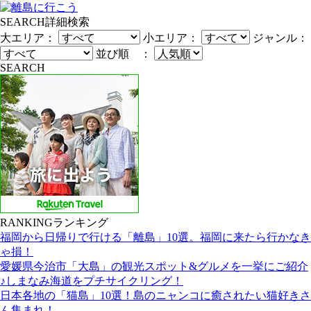
SEARCH
詳細検索
大エリア：
小エリア：
ジャンル：
並び順 ：
SEARCH
RANKING
ランキング
福岡から日帰りで行ける「離島」10選。福岡に来たら行かなき
ゃ損！
愛媛県今治市「大島」の観光スポット&グルメを一挙にご紹介
♪しまなみ海道をプチサイクリング！
日本各地の「猫島」10選！島のニャンコに癒されたい猫好きさ
ん集まれ！