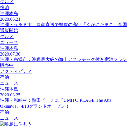
グルメ
宿泊
沖縄本島
2020.05.21
沖縄・うるま市：農家直送で鮮度の高い「くがにたまご」全国
通販開始
グルメ
ニュース
沖縄本島
2020.07.30
沖縄・糸満市：沖縄最大級の海上アスレチック付き宿泊プラン
販売中
アクティビティ
宿泊
ニュース
沖縄本島
2020.03.25
沖縄・恩納村：熱田ビーチに『UMITO PLAGE The Atta
Okinawa』4/13グランドオープン！
宿泊
ニュース