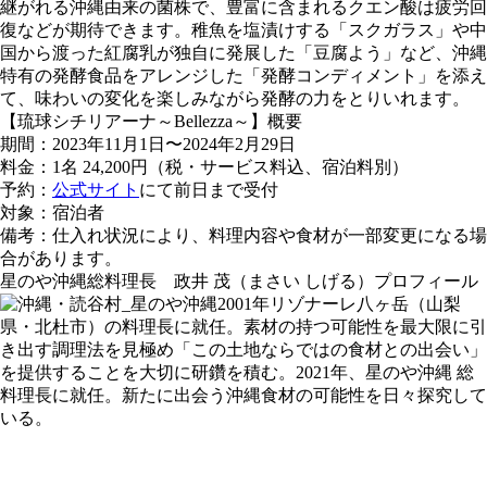
継がれる沖縄由来の菌株で、豊富に含まれるクエン酸は疲労回
復などが期待できます。稚魚を塩漬けする「スクガラス」や中
国から渡った紅腐乳が独自に発展した「豆腐よう」など、沖縄
特有の発酵食品をアレンジした「発酵コンディメント」を添え
て、味わいの変化を楽しみながら発酵の力をとりいれます。
【琉球シチリアーナ～Bellezza～】概要
期間：2023年11⽉1⽇〜2024年2⽉29⽇
料金：1名 24,200円（税・サービス料込、宿泊料別）
予約：
公式サイト
にて前⽇まで受付
対象：宿泊者
備考：仕⼊れ状況により、料理内容や⾷材が⼀部変更になる場
合があります。
星のや沖縄総料理⻑ 政井 茂（まさい しげる）プロフィール
2001年リゾナーレ⼋ヶ岳（⼭梨
県・北杜市）の料理⻑に就任。素材の持つ可能性を最⼤限に引
き出す調理法を⾒極め「この⼟地ならではの⾷材との出会い」
を提供することを⼤切に研鑽を積む。2021年、星のや沖縄 総
料理⻑に就任。新たに出会う沖縄⾷材の可能性を⽇々探究して
いる。