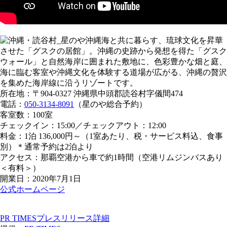
海と共に暮らす、琉球文化を昇華
させた「グスクの居館」。沖縄の史跡から発想を得た「グスク
ウォール」と自然海岸に囲まれた敷地に、色彩豊かな畑と庭、
海に臨む客室や沖縄文化を体験する道場が広がる、沖縄の贅沢
を集めた海岸線に沿うリゾートです。
所在地：〒904-0327 沖縄県中頭郡読谷村字儀間474
電話：
050-3134-8091
（星のや総合予約）
客室数：100室
チェックイン：15:00／チェックアウト：12:00
料金：1泊 136,000円～（1室あたり、税・サービス料込、食事
別）＊通常予約は2泊より
アクセス：那覇空港から車で約1時間（空港リムジンバスあり
＜有料＞）
開業日：2020年7月1日
公式ホームページ
PR TIMESプレスリリース詳細