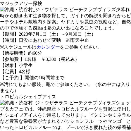
マジックアワー探検
夕暮れ
時から動き出す生き物を探して、ガイドの解説を聞きながらビ
ーチやホテル敷地内を探索。ヤドカリや昆虫の観察など、自然
の中で体験する感動は夏の思い出になることでしょう。
【期間】2023年7月1日（土）～9月30日（土）
【時間】日没にあわせて変動 ※雨天中止
※スケジュールは
カレンダー
をご参照ください。
【所要時間】約60分
【参加費 】1名様 ￥3,300（税込み）
【対象】小学生
【定員】4名様
【ご予約 】開催の1時間前まで
※汚れてもよい服装、靴でご参加ください。（水の中には入り
ません）
トロピカルシェイブアイス
ショッ
プ＆カフェでは、沖縄県産トロピカルフルーツを贅沢に使用し
たシェイブアイスをご用意しております。ビタミンやミネラル
など豊富な栄養素が含まれるパッションフルーツやマンゴーと
いったトロピカルフルーツは、プールで泳ぎ疲れた後の栄養補