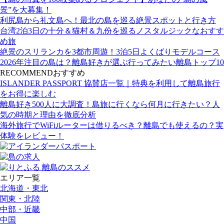
景”を大募集！
利尻島から礼文島へ！最北の島を巡る絶景スポットと行き方
台湾2泊3日の十分＆猫村＆九份を巡るノスタルジックなおすす
め旅
絶景のスリランカを3都市周遊！3泊5日よくばりモデルコース
2026年注目の島は？離島好きが選ぶ行ってみたい離島トップ10
RECOMMEND
おすすめ
ISLANDER PASSPORT 協賛店一覧｜特典を利用して離島旅行
をお得に楽しむ
離島好き500人に大調査！島旅に行くなら何月に行きたい？人
気の時期と理由を徹底分析
海外旅行でWiFiルーターは借りるべき？離島でも使えるの？実
体験をレビュー！
エリア一覧
北海道・東北
関東・北陸
中部・近畿
中国