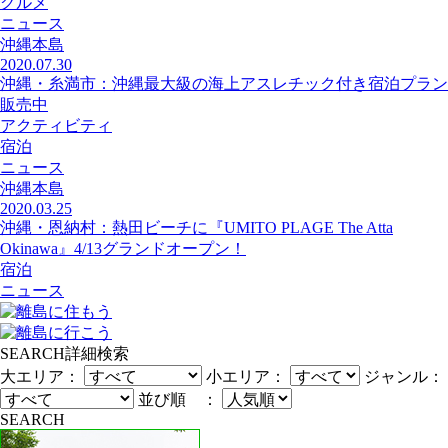
グルメ
ニュース
沖縄本島
2020.07.30
沖縄・糸満市：沖縄最大級の海上アスレチック付き宿泊プラン
販売中
アクティビティ
宿泊
ニュース
沖縄本島
2020.03.25
沖縄・恩納村：熱田ビーチに『UMITO PLAGE The Atta
Okinawa』4/13グランドオープン！
宿泊
ニュース
SEARCH
詳細検索
大エリア：
小エリア：
ジャンル：
並び順 ：
SEARCH