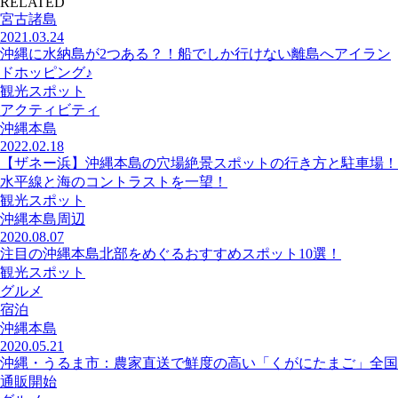
RELATED
宮古諸島
2021.03.24
沖縄に水納島が2つある？！船でしか行けない離島へアイラン
ドホッピング♪
観光スポット
アクティビティ
沖縄本島
2022.02.18
【ザネー浜】沖縄本島の穴場絶景スポットの行き方と駐車場！
水平線と海のコントラストを一望！
観光スポット
沖縄本島周辺
2020.08.07
注目の沖縄本島北部をめぐるおすすめスポット10選！
観光スポット
グルメ
宿泊
沖縄本島
2020.05.21
沖縄・うるま市：農家直送で鮮度の高い「くがにたまご」全国
通販開始