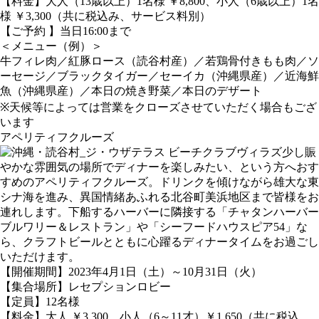
【料金】大人（13歳以上）1名様 ￥8,800、小人（6歳以上）1名
様 ￥3,300（共に税込み、サービス料別）
【ご予約 】当日16:00まで
＜メニュー（例）＞
牛フィレ肉／紅豚ロース（読谷村産）／若鶏骨付きもも肉／ソ
ーセージ／ブラックタイガー／セーイカ（沖縄県産）／近海鮮
魚（沖縄県産）／本日の焼き野菜／本日のデザート
※天候等によっては営業をクローズさせていただく場合もござ
います
アペリティフクルーズ
少し賑
やかな雰囲気の場所でディナーを楽しみたい、という方へおす
すめのアペリティフクルーズ。ドリンクを傾けながら雄大な東
シナ海を進み、異国情緒あふれる北谷町美浜地区まで皆様をお
連れします。下船するハーバーに隣接する「チャタンハーバー
ブルワリー＆レストラン」や「シーフードハウスピア54」な
ら、クラフトビールとともに心躍るディナータイムをお過ごし
いただけます。
【開催期間】2023年4月1日（土）～10月31日（火）
【集合場所】レセプションロビー
【定員】12名様
【料金】大人 ￥3,300、小人（6～11才）￥1,650（共に税込