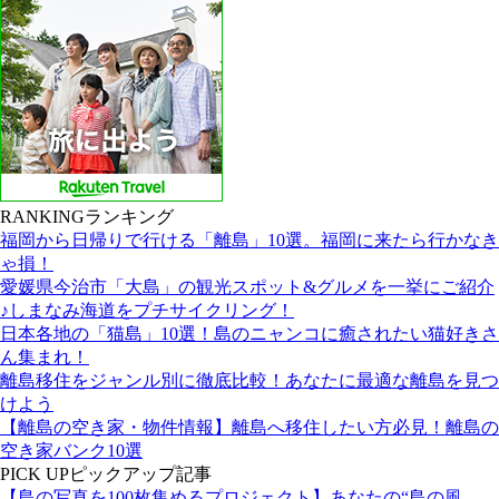
RANKING
ランキング
福岡から日帰りで行ける「離島」10選。福岡に来たら行かなき
ゃ損！
愛媛県今治市「大島」の観光スポット&グルメを一挙にご紹介
♪しまなみ海道をプチサイクリング！
日本各地の「猫島」10選！島のニャンコに癒されたい猫好きさ
ん集まれ！
離島移住をジャンル別に徹底比較！あなたに最適な離島を見つ
けよう
【離島の空き家・物件情報】離島へ移住したい方必見！離島の
空き家バンク10選
PICK UP
ピックアップ記事
【島の写真を100枚集めるプロジェクト】あなたの“島の風