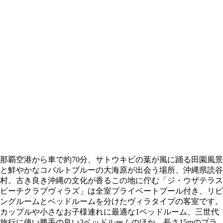
那覇空港から車で約70分、サトウキビの葉が風に踊る田園風景
と鮮やかなコバルトブルーの大海原が出会う場所、沖縄県読谷
村。古き良き沖縄の文化が香るこの地に佇む「ジ・ウザテラス
ビーチクラブヴィラズ」は全室プライベートプール付き、リビ
ングルームとベッドルームを分けたヴィラタイプの客室です。
カップルや小さなお子様連れに最適な1ベッドルーム、三世代
旅行に使い勝手の良い2ベッドルームのほか、長さ15mのプラ