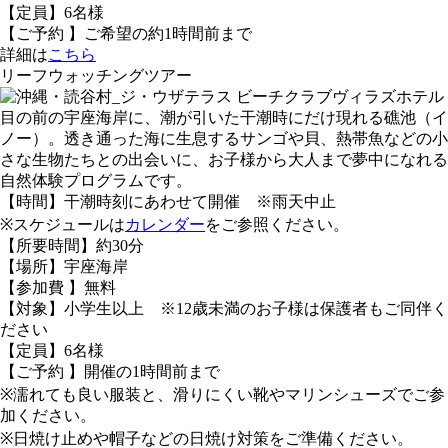
【定員】6名様
【ご予約 】ご希望の約1時間前まで
詳細は
こちら
リーフウォッチングツアー
ホテル
目の前の宇座海岸に、潮が引いた干潮時にだけ現れる礁池（イ
ノー）。透き通った海に生息するサンゴや貝、熱帯魚などの小
さな生物たちとの出会いに、お子様から大人まで夢中になれる
自然体験プログラムです。
【時間】干潮時刻にあわせて開催 ※雨天中止
※スケジュールは
カレンダー
をご参照ください。
【所要時間】約30分
【場所】宇座海岸
【参加費 】無料
【対象】小学生以上 ※12歳未満のお子様は保護者もご同伴く
ださい
【定員】6名様
【ご予約 】開催の1時間前まで
※濡れても良い服装と、滑りにくい靴やマリンシューズでご参
加ください。
※日焼け止めや帽子などの日焼け対策をご準備ください。