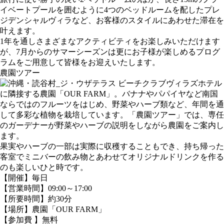
イベートプールを囲むように4つのベッドルームを配したプレ
ジデンシャルヴィラなど、お客様のスタイルにあわせた滞在を
叶えます。
1年を通しさまざまなアクティビティをお楽しみいただけます
が、7月からのサマーシーズンは更にお子様が楽しめるプログ
ラムをご用意して皆様をお迎えいたします。
農園ツアー
ホテル
に隣接する農園「OUR FARM」。バナナやパパイヤなど南国
ならではのフルーツをはじめ、野菜やハーブ類など、年間を通
して多彩な植物を栽培しています。「農園ツアー」では、専任
のガーデナーが野菜やハーブの説明をしながら農園をご案内し
ます。
果実やハーブの一部は実際に収穫することもでき、持ち帰った
客室でミニバーの飲み物とあわせてオリジナルドリンクを作る
のも楽しいひと時です。
【開催】毎日
【営業時間】09:00～17:00
【所要時間】約30分
【場所】農園「OUR FARM」
【参加費 】無料