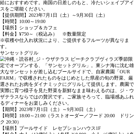
給におすすめです。南国の日差しのもと、冷たいシェイブアイ
スをご堪能ください。
【提供期間】2023年7月1日（土）～9月30日（土）
【時間】10:00～19:00
【場所】ショップ＆カフェ
【料金】¥750～（税込み） ※数量限定
※収穫や仕入れ状況により、ご提供するフルーツが異なりま
す。
サンセットグリル
季節限
定でオープンする、「サンセットグリル」。東シナ海に沈む雄
大なサンセットが差し込むプールサイドで、自家農園「OUR
FARM」で収穫されたものをはじめとした県産の旬の野菜、厳
選されたお肉をダイナミックにグリルして提供します。農園で
実際に育つ様子を見た野菜を新鮮なまま味わえるのは、ジ・ウ
ザテラスならではの贅沢です。ご家族そろって、臨場感あふれ
るディナーをお楽しみください。
【期間】2023年7月1日（土）～9月30日（土）
【時間】18:00～21:00（ラストオーダー／フード 20:00 ドリン
ク 20:30）
【場所】プールサイド レセプションハウス1F