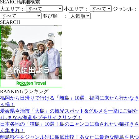
SEARCH
詳細検索
大エリア：
小エリア：
ジャンル：
並び順 ：
SEARCH
RANKING
ランキング
福岡から日帰りで行ける「離島」10選。福岡に来たら行かなき
ゃ損！
愛媛県今治市「大島」の観光スポット&グルメを一挙にご紹介
♪しまなみ海道をプチサイクリング！
日本各地の「猫島」10選！島のニャンコに癒されたい猫好きさ
ん集まれ！
離島移住をジャンル別に徹底比較！あなたに最適な離島を見つ