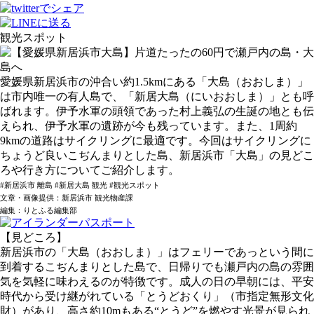
観光スポット
愛媛県新居浜市の沖合い約1.5kmにある「大島（おおしま）」
は市内唯一の有人島で、「新居大島（にいおおしま）」とも呼
ばれます。伊予水軍の頭領であった村上義弘の生誕の地とも伝
えられ、伊予水軍の遺跡が今も残っています。また、1周約
9kmの道路はサイクリングに最適です。今回はサイクリングに
ちょうど良いこぢんまりとした島、新居浜市「大島」の見どこ
ろや行き方についてご紹介します。
#新居浜市 離島 #新居大島 観光 #観光スポット
文章・画像提供：新居浜市 観光物産課
編集：りとふる編集部
【見どころ】
新居浜市の「大島（おおしま）」はフェリーであっという間に
到着するこぢんまりとした島で、日帰りでも瀬戸内の島の雰囲
気を気軽に味わえるのが特徴です。成人の日の早朝には、平安
時代から受け継がれている「とうどおくり」（市指定無形文化
財）があり、高さ約10mもある“とうど”を燃やす光景が見られ