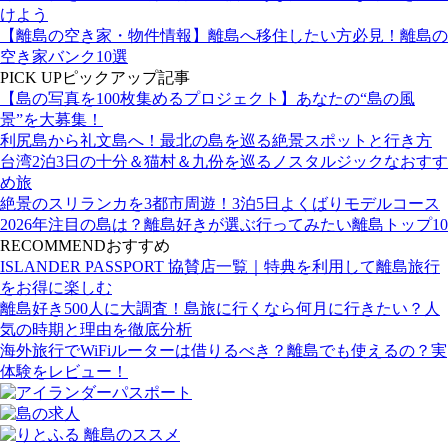
けよう
【離島の空き家・物件情報】離島へ移住したい方必見！離島の
空き家バンク10選
PICK UP
ピックアップ記事
【島の写真を100枚集めるプロジェクト】あなたの“島の風
景”を大募集！
利尻島から礼文島へ！最北の島を巡る絶景スポットと行き方
台湾2泊3日の十分＆猫村＆九份を巡るノスタルジックなおすす
め旅
絶景のスリランカを3都市周遊！3泊5日よくばりモデルコース
2026年注目の島は？離島好きが選ぶ行ってみたい離島トップ10
RECOMMEND
おすすめ
ISLANDER PASSPORT 協賛店一覧｜特典を利用して離島旅行
をお得に楽しむ
離島好き500人に大調査！島旅に行くなら何月に行きたい？人
気の時期と理由を徹底分析
海外旅行でWiFiルーターは借りるべき？離島でも使えるの？実
体験をレビュー！