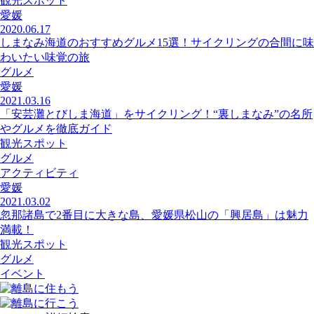
観光スポット
愛媛
2020.06.17
しまなみ海道のおすすめグルメ15選！サイクリングの合間に味
わいたい味覚の旅
グルメ
愛媛
2021.03.16
「安芸灘とびしま海道」をサイクリング！“裏しまなみ”の名所
やグルメを徹底ガイド
観光スポット
グルメ
アクティビティ
愛媛
2021.03.02
忽那諸島で2番目に大きな島、愛媛県松山の「興居島」は魅力
満載！
観光スポット
グルメ
イベント