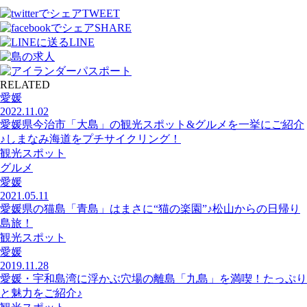
TWEET
SHARE
LINE
RELATED
愛媛
2022.11.02
愛媛県今治市「大島」の観光スポット&グルメを一挙にご紹介
♪しまなみ海道をプチサイクリング！
観光スポット
グルメ
愛媛
2021.05.11
愛媛県の猫島「青島」はまさに“猫の楽園”♪松山からの日帰り
島旅！
観光スポット
愛媛
2019.11.28
愛媛・宇和島湾に浮かぶ穴場の離島「九島」を満喫！たっぷり
と魅力をご紹介♪