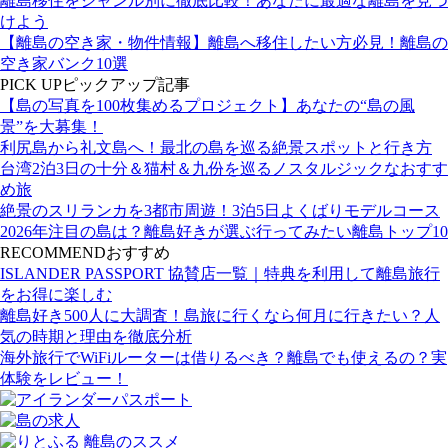
離島移住をジャンル別に徹底比較！あなたに最適な離島を見つ
けよう
【離島の空き家・物件情報】離島へ移住したい方必見！離島の
空き家バンク10選
PICK UP
ピックアップ記事
【島の写真を100枚集めるプロジェクト】あなたの“島の風
景”を大募集！
利尻島から礼文島へ！最北の島を巡る絶景スポットと行き方
台湾2泊3日の十分＆猫村＆九份を巡るノスタルジックなおすす
め旅
絶景のスリランカを3都市周遊！3泊5日よくばりモデルコース
2026年注目の島は？離島好きが選ぶ行ってみたい離島トップ10
RECOMMEND
おすすめ
ISLANDER PASSPORT 協賛店一覧｜特典を利用して離島旅行
をお得に楽しむ
離島好き500人に大調査！島旅に行くなら何月に行きたい？人
気の時期と理由を徹底分析
海外旅行でWiFiルーターは借りるべき？離島でも使えるの？実
体験をレビュー！