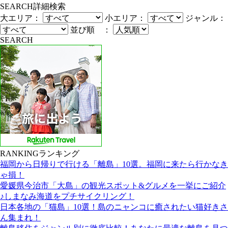
SEARCH
詳細検索
大エリア：
小エリア：
ジャンル：
並び順 ：
SEARCH
RANKING
ランキング
福岡から日帰りで行ける「離島」10選。福岡に来たら行かなき
ゃ損！
愛媛県今治市「大島」の観光スポット&グルメを一挙にご紹介
♪しまなみ海道をプチサイクリング！
日本各地の「猫島」10選！島のニャンコに癒されたい猫好きさ
ん集まれ！