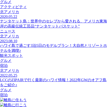
グルメ
アクティビティ
北アメリカ
2020.05.22
ナンタケット島：世界中のセレブから愛される、アメリカ東海
岸の高級伝統工芸品“ナンタケットバスケット”
ニュース
北アメリカ
2023.08.10
ハワイ島で過ごす3泊5日のモデルプラン！大自然とリゾートホ
テルを満喫♪
観光スポット
グルメ
宿泊
北アメリカ
2022.05.25
LCCのZIPAIRで行く最新のハワイ情報！2022年GWのオアフ島
をご紹介♪
グルメ
宿泊