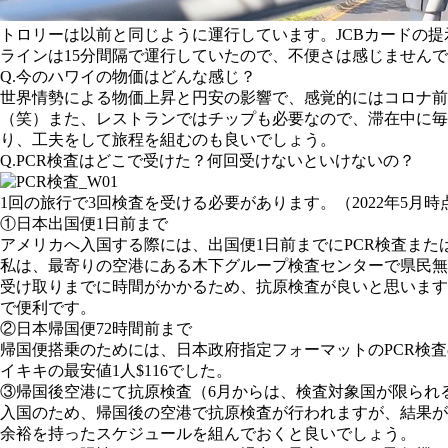
トロリーは以前と同じように運行しています。JCBカードの
ラインは15分間隔で運行していたので、不便さは感じません
Q.今のハワイの物価はどんな感じ？
世界情勢による物価上昇と円安の影響で、感覚的にはコロナ前の1
（笑）また、レストランではチップも必要なので、滞在中に
り、工夫をして旅程を組むのも良いでしょう。
Q.PCR検査はどこで受けた？何回受けないといけないの？
1回の旅行で3回検査を受ける必要があります。（2022年5月時
①日本出国便1日前まで
アメリカへ入国する際には、出国便1日前までにPCR検査ま
私は、最寄りの空港にある木下グループ検査センターで県民無
受け取りまでに時間がかかるため、抗原検査が良いと思います
で便利です。
②日本帰国便72時間前まで
帰国便搭乗のためには、日本政府指定フォーマットのPCR検査の陰
イキキの最安値1人$116でした。
③帰国後空港にて抗原検査（6月からは、検査対象国が限られ
入国のため、帰国後の空港で抗原検査が行われますが、結果が
余裕を持ったスケジュールを組んでおくと良いでしょう。