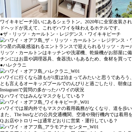
ワイキキビーチ沿いにあるシェラトン。2020年に全室改装
ドヘッドが見えて、これぞハワイを味わえるホテルです。
●ザ・リッツ・カールトン・レジデンス・ワイキキビーチ
5つ星の高級感溢れるエントランスで迎えられるリッツ・カー
リッツ・カールトンはキッチンや洗濯機、乾燥機がお部屋に備
チンにはお皿や調理器具、食器洗いもあるため、食材を買ってき
●ハレクラニ
ハワイに行くなら誰もが1度は泊まってみたいと思うであろう
とも言えるオーキッズプールでのんびりと過ごしたり、朝食は
Instagramで質問の多かったハワイの状況
Q.ハワイではみんなマスクをしている？
ハワイでは屋内外でもマスクの着用義務がなくなり、道を歩い
また、The busなどの公共交通機関、空港や飛行機内では
Q.お店やトロリーは通常どおりに営業・運行している？