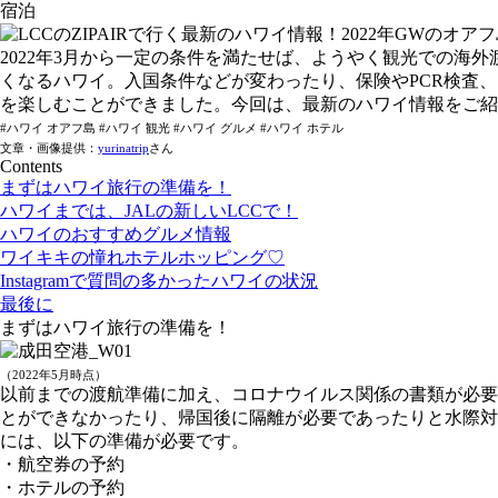
宿泊
2022年3月から一定の条件を満たせば、ようやく観光での
くなるハワイ。入国条件などが変わったり、保険やPCR検査
を楽しむことができました。今回は、最新のハワイ情報をご紹
#ハワイ オアフ島 #ハワイ 観光 #ハワイ グルメ #ハワイ ホテル
文章・画像提供：
yurinatrip
さん
Contents
まずはハワイ旅行の準備を！
ハワイまでは、JALの新しいLCCで！
ハワイのおすすめグルメ情報
ワイキキの憧れホテルホッピング♡
Instagramで質問の多かったハワイの状況
最後に
まずはハワイ旅行の準備を！
（2022年5月時点）
以前までの渡航準備に加え、コロナウイルス関係の書類が必要
とができなかったり、帰国後に隔離が必要であったりと水際対
には、以下の準備が必要です。
・航空券の予約
・ホテルの予約