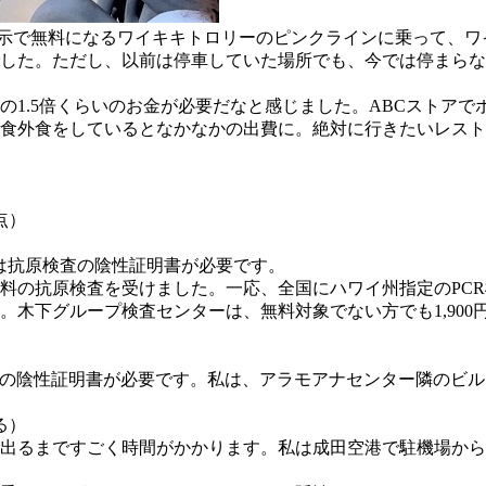
提示で無料になるワイキキトロリーのピンクラインに乗って、
でした。ただし、以前は停車していた場所でも、今では停まら
.5倍くらいのお金が必要だなと感じました。ABCストアでポテ
毎食外食をしているとなかなかの出費に。絶対に行きたいレス
点）
たは抗原検査の陰性証明書が必要です。
料の抗原検査を受けました。一応、全国にハワイ州指定のPCR
。木下グループ検査センターは、無料対象でない方でも1,90
性証明書が必要です。私は、アラモアナセンター隣のビルにあるWel
る）
出るまですごく時間がかかります。私は成田空港で駐機場から