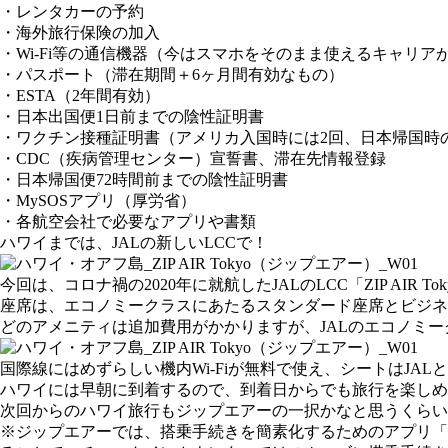
・レンタカーの予約
・海外旅行保険の加入
・Wi-Fi等の通信機器（今はスマホをそのまま使えるキャリア
・パスポート（滞在期間＋6ヶ月間有効なもの）
・ESTA（2年間有効）
・日本出国便1日前までの陰性証明書
・ワクチン接種証明書（アメリカ入国時には2回、日本帰国時
・CDC（疾病管理センター）宣誓書、滞在先情報登録
・日本帰国便72時間前までの陰性証明書
・MySOSアプリ（厚労省）
・各航空会社で必要なアプリや書類
ハワイまでは、JALの新しいLCCで！
今回は、コロナ禍の2020年に就航したJALのLCC「ZIP AI
座席は、エコノミークラスにあたるスタンダード座席とビジネ
どのアメニティは追加費用がかかりますが、JALのエコノミ
国際線にはめずらしい機内Wi-Fiが無料で使え、シートはJA
ハワイには早朝に到着するので、到着日からでも旅行を楽しめ
次回からのハワイ旅行もジップエアーの一択かなと思うくらい
※ジップエアーでは、搭乗手続きを簡素化するためのアプリ「V