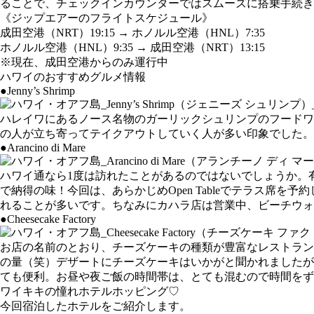
ることで、チェックインカウンターではスムーズに搭乗手続き
《ジップエアーのフライトスケジュール》
成田空港（NRT）19:15 → ホノルル空港（HNL）7:35
ホノルル空港（HNL）9:35 → 成田空港（NRT）13:15
※現在、成田空港からのみ運行中
ハワイのおすすめグルメ情報
●Jenny’s Shrimp
ハレイワにあるノース名物のガーリックシュリンプのフードワ
の人が立ち寄ってテイクアウトしていく人が多い印象でした。
●Arancino di Mare
ハワイ通なら1度は訪れたことがあるのではないでしょうか。
で納得の味！今回は、あらかじめOpen Tableでテラス
れることが多いです。ちなみにカハラ店は営業中、ビーチウォ
●Cheesecake Factory
お店の名前のとおり、チーズケーキの種類が豊富なレストラン
の量（笑）デザートにチーズケーキはいかがと聞かれましたが
ても便利。お昼や夜ご飯の時間帯は、とても混むので時間をず
ワイキキの憧れホテルホッピング♡
今回宿泊したホテルをご紹介します。