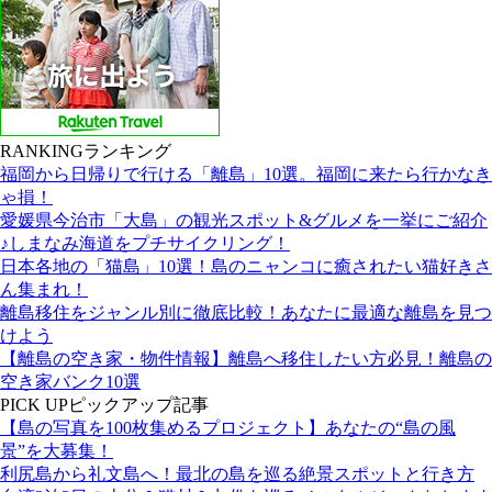
RANKING
ランキング
福岡から日帰りで行ける「離島」10選。福岡に来たら行かなき
ゃ損！
愛媛県今治市「大島」の観光スポット&グルメを一挙にご紹介
♪しまなみ海道をプチサイクリング！
日本各地の「猫島」10選！島のニャンコに癒されたい猫好きさ
ん集まれ！
離島移住をジャンル別に徹底比較！あなたに最適な離島を見つ
けよう
【離島の空き家・物件情報】離島へ移住したい方必見！離島の
空き家バンク10選
PICK UP
ピックアップ記事
【島の写真を100枚集めるプロジェクト】あなたの“島の風
景”を大募集！
利尻島から礼文島へ！最北の島を巡る絶景スポットと行き方