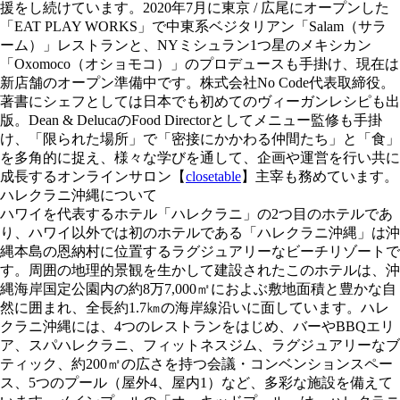
援をし続けています。2020年7月に東京 / 広尾にオープンした
「EAT PLAY WORKS」で中東系ベジタリアン「Salam（サラ
ーム）」レストランと、NYミシュラン1つ星のメキシカン
「Oxomoco（オショモコ）」のプロデュースも手掛け、現在は
新店舗のオープン準備中です。株式会社No Code代表取締役。
著書にシェフとしては日本でも初めてのヴィーガンレシピも出
版。Dean & DelucaのFood Directorとしてメニュー監修も手掛
け、「限られた場所」で「密接にかかわる仲間たち」と「食」
を多角的に捉え、様々な学びを通して、企画や運営を行い共に
成長するオンラインサロン【
closetable
】主宰も務めています。
ハレクラニ沖縄について
ハワイを代表するホテル「ハレクラニ」の2つ目のホテルであ
り、ハワイ以外では初のホテルである「ハレクラニ沖縄」は沖
縄本島の恩納村に位置するラグジュアリーなビーチリゾートで
す。周囲の地理的景観を生かして建設されたこのホテルは、沖
縄海岸国定公園内の約8万7,000㎡におよぶ敷地面積と豊かな自
然に囲まれ、全長約1.7㎞の海岸線沿いに面しています。ハレ
クラニ沖縄には、4つのレストランをはじめ、バーやBBQエリ
ア、スパハレクラニ、フィットネスジム、ラグジュアリーなブ
ティック、約200㎡の広さを持つ会議・コンベンションスペー
ス、5つのプール（屋外4、屋内1）など、多彩な施設を備えて