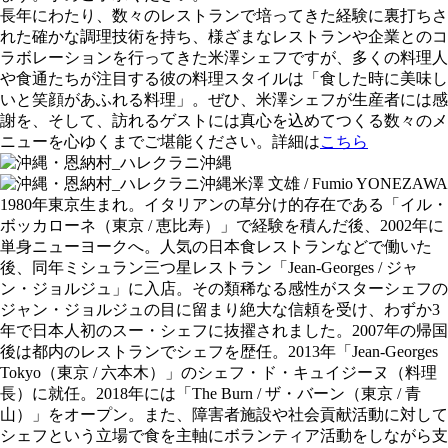
長年にわたり、数々のレストランで培ってきた経験に裏打ちさ
れた確かな調理技術を持ち、様ざまなレストランや企業とのコ
ラボレーションを行ってきた米澤シェフですが、多くの料理人
や食通たちが注目する彼の料理スタイルは「食した時に美味し
いと笑顔があふれる料理」。ぜひ、米澤シェフが生産者には感
謝を、そして、訪れるゲストには真心を込めてつくる数々のメ
ニューを心ゆくまでご堪能ください。詳細は
こちら
米澤 文雄 / Fumio YONEZAWA
1980年東京生まれ。イタリアンの草分け的存在である「イル・
ボッカローネ（東京 / 恵比寿）」で経験を積んだ後、2002年に
単身ニューヨークへ。人気の日本食レストランなどで働いた
後、同年ミシュラン三つ星レストラン「Jean-Georges / ジャ
ン・ジョルジュ」に入店。その類稀なる感性がスターシェフの
ジャン・ジョルジュの目に留まり絶大な信頼を受け、わずか3
年で日本人初のスー・シェフに抜擢されました。2007年の帰国
後は都内のレストランでシェフを歴任。2013年「Jean-Georges
Tokyo（東京 / 六本木）」のシェフ・ド・キュイジーヌ（料理
長）に就任。2018年には「The Burn / ザ・バーン（東京 / 青
山）」をオープン。また、障害者施設や社会貢献活動に対して
シェフという立場で食を主軸にボランティア活動をしながら支