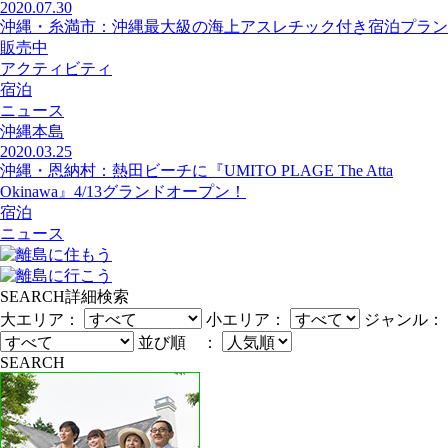
2020.07.30
沖縄・糸満市：沖縄最大級の海上アスレチック付き宿泊プラン
販売中
アクティビティ
宿泊
ニュース
沖縄本島
2020.03.25
沖縄・恩納村：熱田ビーチに『UMITO PLAGE The Atta
Okinawa』4/13グランドオープン！
宿泊
ニュース
SEARCH
詳細検索
大エリア：
小エリア：
ジャンル：
並び順 ：
SEARCH