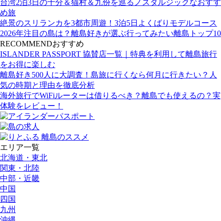
台湾2泊3日の十分＆猫村＆九份を巡るノスタルジックなおすす
め旅
絶景のスリランカを3都市周遊！3泊5日よくばりモデルコース
2026年注目の島は？離島好きが選ぶ行ってみたい離島トップ10
RECOMMEND
おすすめ
ISLANDER PASSPORT 協賛店一覧｜特典を利用して離島旅行
をお得に楽しむ
離島好き500人に大調査！島旅に行くなら何月に行きたい？人
気の時期と理由を徹底分析
海外旅行でWiFiルーターは借りるべき？離島でも使えるの？実
体験をレビュー！
エリア一覧
北海道・東北
関東・北陸
中部・近畿
中国
四国
九州
沖縄