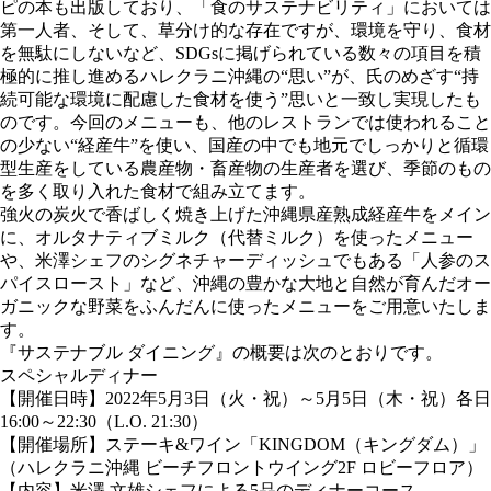
ピの本も出版しており、「食のサステナビリティ」においては
第一人者、そして、草分け的な存在ですが、環境を守り、食材
を無駄にしないなど、SDGsに掲げられている数々の項目を積
極的に推し進めるハレクラニ沖縄の“思い”が、氏のめざす“持
続可能な環境に配慮した食材を使う”思いと一致し実現したも
のです。今回のメニューも、他のレストランでは使われること
の少ない“経産牛”を使い、国産の中でも地元でしっかりと循環
型生産をしている農産物・畜産物の生産者を選び、季節のもの
を多く取り入れた食材で組み立てます。
強火の炭火で香ばしく焼き上げた沖縄県産熟成経産牛をメイン
に、オルタナティブミルク（代替ミルク）を使ったメニュー
や、米澤シェフのシグネチャーディッシュでもある「人参のス
パイスロースト」など、沖縄の豊かな大地と自然が育んだオー
ガニックな野菜をふんだんに使ったメニューをご用意いたしま
す。
『サステナブル ダイニング』の概要は次のとおりです。
スペシャルディナー
【開催日時】2022年5月3日（火・祝）～5月5日（木・祝）各日
16:00～22:30（L.O. 21:30）
【開催場所】ステーキ&ワイン「KINGDOM（キングダム）」
（ハレクラニ沖縄 ビーチフロントウイング2F ロビーフロア）
【内容】米澤 文雄シェフによる5品のディナーコース