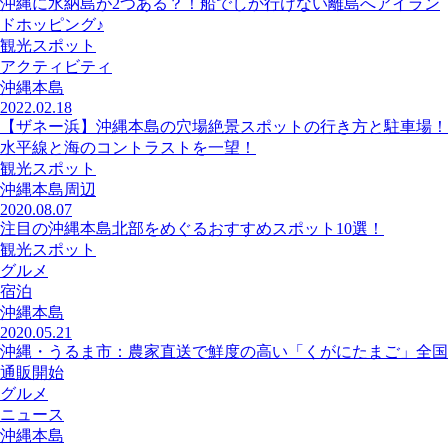
沖縄に水納島が2つある？！船でしか行けない離島へアイラン
ドホッピング♪
観光スポット
アクティビティ
沖縄本島
2022.02.18
【ザネー浜】沖縄本島の穴場絶景スポットの行き方と駐車場！
水平線と海のコントラストを一望！
観光スポット
沖縄本島周辺
2020.08.07
注目の沖縄本島北部をめぐるおすすめスポット10選！
観光スポット
グルメ
宿泊
沖縄本島
2020.05.21
沖縄・うるま市：農家直送で鮮度の高い「くがにたまご」全国
通販開始
グルメ
ニュース
沖縄本島