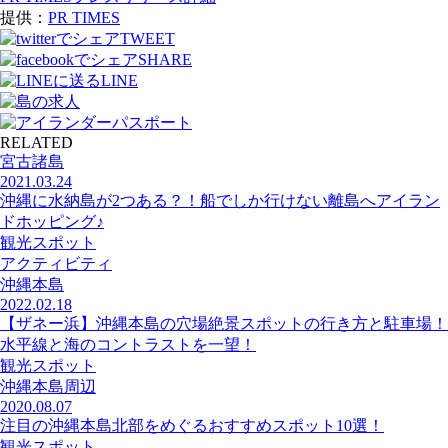
提供：
PR TIMES
TWEET
SHARE
LINE
RELATED
宮古諸島
2021.03.24
沖縄に水納島が2つある？！船でしか行けない離島へアイラン
ドホッピング♪
観光スポット
アクティビティ
沖縄本島
2022.02.18
【ザネー浜】沖縄本島の穴場絶景スポットの行き方と駐車場！
水平線と海のコントラストを一望！
観光スポット
沖縄本島周辺
2020.08.07
注目の沖縄本島北部をめぐるおすすめスポット10選！
観光スポット