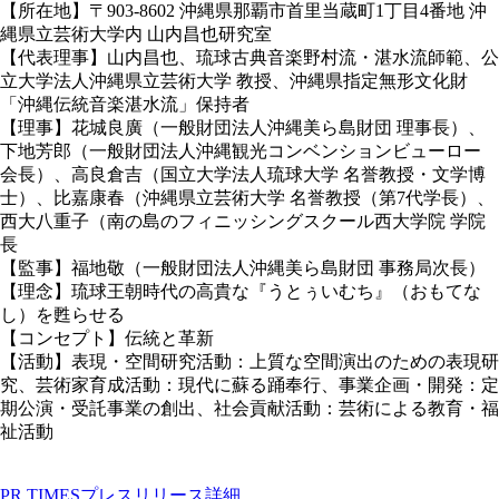
【所在地】〒903-8602 沖縄県那覇市首里当蔵町1丁目4番地 沖
縄県立芸術大学内 山内昌也研究室
【代表理事】山内昌也、琉球古典音楽野村流・湛水流師範、公
立大学法人沖縄県立芸術大学 教授、沖縄県指定無形文化財
「沖縄伝統音楽湛水流」保持者
【理事】花城良廣（一般財団法人沖縄美ら島財団 理事長）、
下地芳郎（一般財団法人沖縄観光コンベンションビューロー
会長）、高良倉吉（国立大学法人琉球大学 名誉教授・文学博
士）、比嘉康春（沖縄県立芸術大学 名誉教授（第7代学長）、
西大八重子（南の島のフィニッシングスクール西大学院 学院
長
【監事】福地敬（一般財団法人沖縄美ら島財団 事務局次長）
【理念】琉球王朝時代の高貴な『うとぅいむち』（おもてな
し）を甦らせる
【コンセプト】伝統と革新
【活動】表現・空間研究活動：上質な空間演出のための表現研
究、芸術家育成活動：現代に蘇る踊奉行、事業企画・開発：定
期公演・受託事業の創出、社会貢献活動：芸術による教育・福
祉活動
PR TIMESプレスリリース詳細