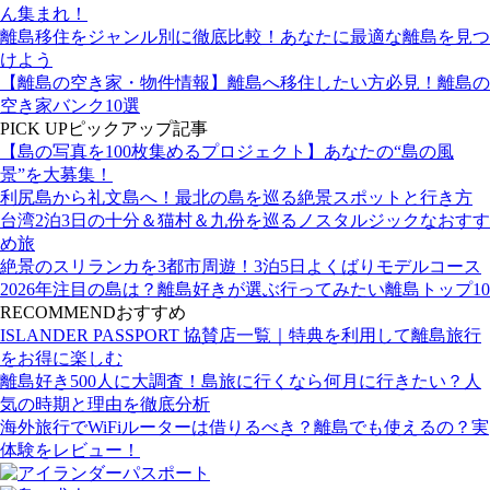
ん集まれ！
離島移住をジャンル別に徹底比較！あなたに最適な離島を見つ
けよう
【離島の空き家・物件情報】離島へ移住したい方必見！離島の
空き家バンク10選
PICK UP
ピックアップ記事
【島の写真を100枚集めるプロジェクト】あなたの“島の風
景”を大募集！
利尻島から礼文島へ！最北の島を巡る絶景スポットと行き方
台湾2泊3日の十分＆猫村＆九份を巡るノスタルジックなおすす
め旅
絶景のスリランカを3都市周遊！3泊5日よくばりモデルコース
2026年注目の島は？離島好きが選ぶ行ってみたい離島トップ10
RECOMMEND
おすすめ
ISLANDER PASSPORT 協賛店一覧｜特典を利用して離島旅行
をお得に楽しむ
離島好き500人に大調査！島旅に行くなら何月に行きたい？人
気の時期と理由を徹底分析
海外旅行でWiFiルーターは借りるべき？離島でも使えるの？実
体験をレビュー！