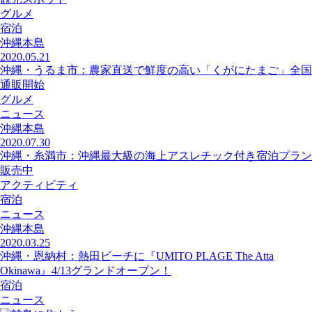
グルメ
宿泊
沖縄本島
2020.05.21
沖縄・うるま市：農家直送で鮮度の高い「くがにたまご」全国
通販開始
グルメ
ニュース
沖縄本島
2020.07.30
沖縄・糸満市：沖縄最大級の海上アスレチック付き宿泊プラン
販売中
アクティビティ
宿泊
ニュース
沖縄本島
2020.03.25
沖縄・恩納村：熱田ビーチに『UMITO PLAGE The Atta
Okinawa』4/13グランドオープン！
宿泊
ニュース