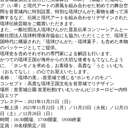
グ（い草）と現代アートの屏風を組み合わせた初めての舞台空
間を首里城内に特別設置。特別な琉球びんがた着物を纏って演
舞するなど、伝統と現代アートを組み合わせリデザインされた
琉球伝統芸能をご鑑賞いただきます。
また、一般社団法人琉球びんがた普及伝承コンソーシアムと一
般社団法人琉球料理保存協会にも協力いただくことで、琉球王
国時代に構築された「琉球びんがた・琉球菓子」も含めた本物
のパッケージとしてご提供。
琉球史を含めそれぞれの専門家による解説も行います。
かつての琉球王国が海外からの大切な使者をもてなしたよう
に、「ホンモノを求める」お客様を、高貴な「うとぅいむち
（おもてなし）」の心でお迎えいたします。
名称
：「琉球の美」-首里城で感じる“ホンモノのモノ”-
コンセプト
：高貴な琉球王国文化を首里城でリデザイン
場所
：首里城公園 首里杜館(すいむいかん)ビジターロビー内特
設エリア
プレスデー
：2021年11月21日（日）
一般上演
：2021年11月22日（月）／11月23日（火祝）／12月25
日（土）／12月26日（日）
時間
：16:30開場、17:00開宴、19:00終宴
定員
：30名様限定／回