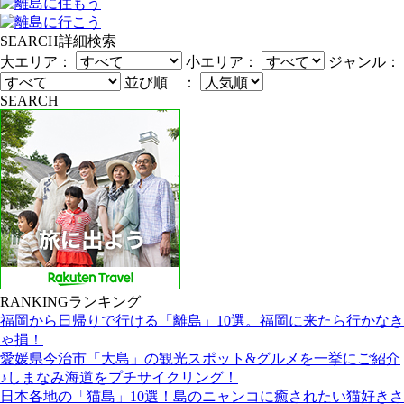
SEARCH
詳細検索
大エリア：
小エリア：
ジャンル：
並び順 ：
SEARCH
RANKING
ランキング
福岡から日帰りで行ける「離島」10選。福岡に来たら行かなき
ゃ損！
愛媛県今治市「大島」の観光スポット&グルメを一挙にご紹介
♪しまなみ海道をプチサイクリング！
日本各地の「猫島」10選！島のニャンコに癒されたい猫好きさ