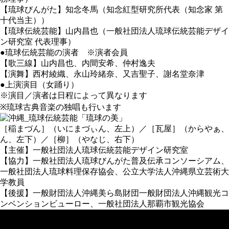
【琉球びんがた】知念冬馬（知念紅型研究所代表（知念家 第
十代当主））
【琉球伝統芸能】山内昌也（一般社団法人琉球伝統芸能デザイ
ン研究室 代表理事）
●琉球伝統芸能の演者 ※演者会員
【歌三線】山内昌也、内間安希、仲村逸夫
【演舞】西村綾織、永山玲緒奈、又吉聖子、謝名堂奈津
●上演演目（女踊り）
※演目／演者は日程によって異なります
※琉球古典音楽の独唱も行います
［稲まづん］（いにまづぃん、左上）／［瓦屋］（からやぁ、
ん、左下）／［柳］（やなじ、右下）
【主催】一般社団法人琉球伝統芸能デザイン研究室
【協力】一般社団法人琉球びんがた普及伝承コンソーシアム、
一般社団法人琉球料理保存協会、公立大学法人沖縄県立芸術大
学教員
【後援】一般財団法人沖縄美ら島財団一般財団法人沖縄観光コ
ンベンションビューロー、一般社団法人那覇市観光協会