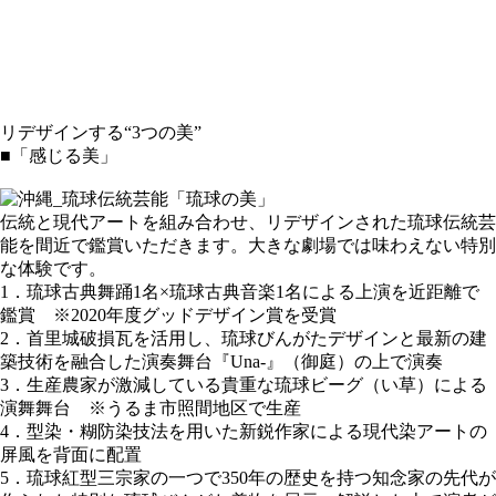
リデザインする“3つの美”
■「感じる美」
伝統と現代アートを組み合わせ、リデザインされた琉球伝統芸
能を間近で鑑賞いただきます。大きな劇場では味わえない特別
な体験です。
1．琉球古典舞踊1名×琉球古典音楽1名による上演を近距離で
鑑賞 ※2020年度グッドデザイン賞を受賞
2．首里城破損瓦を活用し、琉球びんがたデザインと最新の建
築技術を融合した演奏舞台『Una-』（御庭）の上で演奏
3．生産農家が激減している貴重な琉球ビーグ（い草）による
演舞舞台 ※うるま市照間地区で生産
4．型染・糊防染技法を用いた新鋭作家による現代染アートの
屏風を背面に配置
5．琉球紅型三宗家の一つで350年の歴史を持つ知念家の先代が