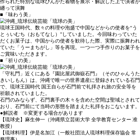
作られた特別な琉球びんがた着物を展示・解説した上で演者が
纏って演舞
■「味わう美」
琉球王国時代、数々の料理や泡盛で中国などからの使者を“う
とぅいむち（おもてなし）”していました。今回味わっていた
だくお菓子は、中国からの使者を歓待した際、実際に振舞われ
ていた「うーまちがし」等を再現。一つ一つ手作りのお菓子を
ご賞味いただきます。
■「祈りの美」
「守礼門」近くにある『園比屋武御嶽石門』（そのひゃんうた
きいしもん）は、沖縄で唯一の世界遺産に登録されている石門
で、琉球王国時代 国王自らが石門前で礼拝され旅の安全等を
祈願されていました。
石門のみならず、石門裏手の木々を含めた空間は聖域とされて
おり、石門前にて当時の形態を踏まえた礼拝をおこないます。
●解説者 ※変更する場合があります
【琉球史】麻生伸一（沖縄県立芸術大学 全学教育センター 准
教授）
【琉球料理】伊是名加江（一般社団法人琉球料理保存協会 常
務理事）