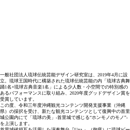
一般社団法人琉球伝統芸能デザイン研究室は、2019年4月に設
立。琉球王国時代に構築された琉球伝統芸能の内「琉球古典舞
踊1名×琉球古典音楽1名」による少人数・小空間での特別感の
あるパフォーマンスに取り組み、2020年度グッドデザイン賞を
受賞しています。
この度、令和三年度沖縄観光コンテンツ開発支援事業（沖縄
県）の採択を受け、新たな観光コンテンツとして復興中の首里
城公園内にて「琉球の美」-首里城で感じる“ホンモノのモノ”-
を上演します。
首里城破損瓦を活用した演奏舞台『Una-』（御庭）に琉球ビー