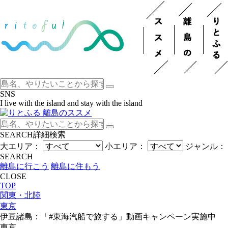
SNS
I live with the island and stay with the island
SEARCH
詳細検索
大エリア：
小エリア：
ジャンル：
SEARCH
離島に行こう
離島に住もう
CLOSE
TOP
関東・北陸
東京
伊豆諸島：「#東海汽船で旅する」動画キャンペーン実施中
東京