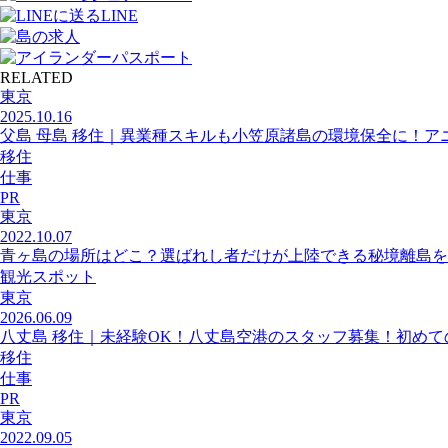
LINE
RELATED
東京
2025.10.16
父島 母島 移住｜異業種スキルも小笠原諸島の環境保全に！ア
移住
仕事
PR
東京
2022.10.07
青ヶ島の場所はどこ？選ばれし者だけが上陸できる秘境離島を
観光スポット
東京
2026.06.09
八丈島 移住｜未経験OK！八丈島空港のスタッフ募集！初め
移住
仕事
PR
東京
2022.09.05