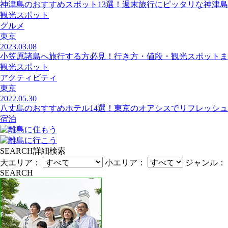
神津島のおすすめスポット13選！週末旅行にピッタリな神津
観光スポット
グルメ
東京
2023.03.08
小笠原諸島へ旅行する方必見！行き方・値段・観光スポットま
観光スポット
アクティビティ
東京
2022.05.30
八丈島のおすすめホテル14選！東京のオアシスでリフレッシュ
宿泊
SEARCH
詳細検索
大エリア：
小エリア：
ジャンル：
SEARCH