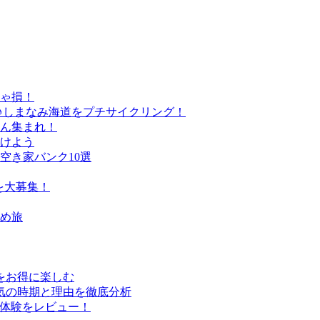
きゃ損！
♪しまなみ海道をプチサイクリング！
さん集まれ！
けよう
空き家バンク10選
を大募集！
すめ旅
行をお得に楽しむ
気の時期と理由を徹底分析
実体験をレビュー！