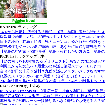
RANKING
ランキング
福岡から日帰りで行ける「離島」10選。福岡に来たら行かな
愛媛県今治市「大島」の観光スポット&グルメを一挙にご紹介
日本各地の「猫島」10選！島のニャンコに癒されたい猫好き
離島移住をジャンル別に徹底比較！あなたに最適な離島を見つ
【離島の空き家・物件情報】離島へ移住したい方必見！離島の
PICK UP
ピックアップ記事
【島の写真を100枚集めるプロジェクト】あなたの“島の風景”
利尻島から礼文島へ！最北の島を巡る絶景スポットと行き方
台湾2泊3日の十分＆猫村＆九份を巡るノスタルジックなおす
絶景のスリランカを3都市周遊！3泊5日よくばりモデルコース
2026年注目の島は？離島好きが選ぶ行ってみたい離島トップ10
RECOMMEND
おすすめ
ISLANDER PASSPORT 協賛店一覧｜特典を利用して離島旅
離島好き500人に大調査！島旅に行くなら何月に行きたい？人
海外旅行でWiFiルーターは借りるべき？離島でも使えるの？