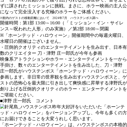
ずに課されたミッションに挑戦。まさに、ホラー映画の主人公
になって完全没入する究極のホラーをご体感ください。
※館内のゲストの移動距離において 2024年7月 ハウステンボス調べ
開催時間：第1部 13:00～16:00（「ミッション・イン・サイレ
ンス～呪われた人形」のみ実施）／第2部 18:00～閉園
※「ホーンテッド・ハロウィーン」開催期間中の毎週火曜日、
水曜日の開催はございません。
・圧倒的クオリティのエンターテイメントを生み出す、日本有
数のクリエイター 刀・津野 庄一郎氏が今年も参画
映像系アトラクションやホラー・エンターテイメントを一から
手掛け、数々のエンターテイメントを生み出した、刀・津野
庄一郎氏がハウステンボス「ホーンテッド・ハロウィーン」に
参画します。非日常の世界観を生み出すハウステンボスと、ゲ
ストの恐怖心を最大限に引き出して爽快感に昇華する津野氏が
創り上げる圧倒的クオリティのホラー・エンターテイメントを
ご堪能ください。
■津野 庄一郎氏 コメント
昨年大好評をいただいた「ホーンテ
ッド・ハロウィーン」をバージョンアップし、今年も多くの方
にお届けできることを大変うれしく思います。
「ホーンテッド・ハロウィーン」は、ハウステンボスの本格的