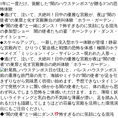
1年に一度だけ。覚醒した“闇のハウステンボス”が贈る3つの恐
怖体験
◆逃げて、泣いて、大絶叫！日中の優雅な宮殿が、夜は“闇の
使者”の巣窟と化す宮殿舞台の絶叫体験「ホラー・ガーデン」
◆“闇の使者”と一緒にダンス！？怖すぎるのに笑顔になる混沌
の参加型ショー 闇の使者たちの宴「ホーンテッド・ダンス・
ナイトショー」
◆スケールアップし、一新した没入型ホラー体験が登場！静寂
な宮殿内で、ひりつく緊迫感と戦慄の恐怖を体感！極限のホラ
ーメイズ「ミッション・イン・サイレンス～呪われた人形～」
◆逃げて、泣いて、大絶叫！日中の優雅な宮殿が夜は“闇の使
者”の巣窟と化す宮殿舞台の絶叫体験「ホラー・ガーデン」
日が沈むと、パレス ハウステンボス
前の重厚な鉄門扉の先で、海賊やミイラの“闇の使者”が足を引
きずりながら気味悪く彷徨い始めます。予想できないタイミン
グで突然ゲストに襲い掛かかる闇の使者たちに、体の底から思
わず叫んでしまう恐怖をご体感いただけます。また、薄暗く妖
しいライティングと乳白色の不気味な薄霧が漂い、足を踏み入
れるだけも躊躇してしまうほどの荘厳な宮殿を活用した環境演
出にもご注目ください。
◆“闇の使者”と一緒にダンス
怖すぎるのに笑顔になる混沌