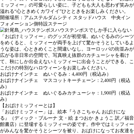
ミッフィー」の可愛らしい姿に、子どもも大人も思わず笑みが
溢れる“心ときめくカワイイ”ひとときをお楽しみください。
開催場所：アムステルダムシティ スタッドハウス 中央イン
フォメーション側特設ステージ
ハウステンボスでしか手に入らない
「おばけミッフィー」のグッズが初登場。ぬいぐるみのシーツ
をめくると、ミッフィーが両手を上げて驚かそうとしているよ
うな姿は、心ときめくこと間違いなし。ヨーロッパの街並みが
広がる非日常の空間で、写真映え抜群のカチューシャを着け
て、秋にしか出会えないミッフィーに出会うことができる、こ
こだけの特別なハロウィーンをお楽しみください。
おばけナインチェ ぬいぐるみ：4,400円（税込み）
おばけナインチェ マスコットキーチェーン：2,400円（税込
み）
おばけナインチェ ぬいぐるみカチューシャ：1,900円（税込
み）
【おばけミッフィーとは】
「おばけミッフィー」は、絵本『うさこちゃん おばけにな
る』（ディック・ブルーナ 文・絵 まつおか きょうこ 訳／福音
館書店）に登場するミッフィーの姿です。作中ではミッフィー
がみんなを驚かそうとシーツを被り、おばけになってお友達を