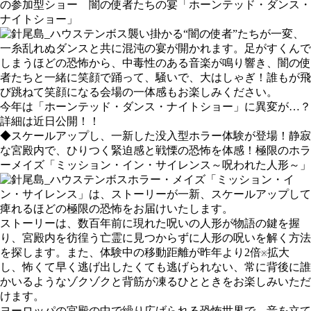
の参加型ショー 闇の使者たちの宴「ホーンテッド・ダンス・
ナイトショー」
襲い掛かる“闇の使者”たちが一変、
一糸乱れぬダンスと共に混沌の宴が開かれます。足がすくんで
しまうほどの恐怖から、中毒性のある音楽が鳴り響き、闇の使
者たちと一緒に笑顔で踊って、騒いで、大はしゃぎ！誰もが飛
び跳ねて笑顔になる会場の一体感もお楽しみください。
今年は「ホーンテッド・ダンス・ナイトショー」に異変が…？
詳細は近日公開！！
◆スケールアップし、一新した没入型ホラー体験が登場！静寂
な宮殿内で、ひりつく緊迫感と戦慄の恐怖を体感！極限のホラ
ーメイズ「ミッション・イン・サイレンス～呪われた人形～」
ホラー・メイズ「ミッション・イ
ン・サイレンス」は、ストーリーが一新、スケールアップして
痺れるほどの極限の恐怖をお届けいたします。
ストーリーは、数百年前に現れた呪いの人形が物語の鍵を握
り、宮殿内を彷徨う亡霊に見つからずに人形の呪いを解く方法
を探します。また、体験中の移動距離が昨年より2倍
拡大
※
し、怖くて早く逃げ出したくても逃げられない、常に背後に誰
かいるようなゾクゾクと背筋が凍るひとときをお楽しみいただ
けます。
ヨーロッパの宮殿の中で繰り広げられる恐怖世界で、音を立て