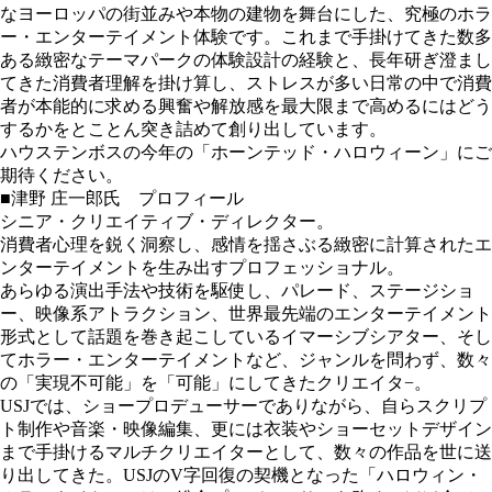
なヨーロッパの街並みや本物の建物を舞台にした、究極のホラ
ー・エンターテイメント体験です。これまで手掛けてきた数多
ある緻密なテーマパークの体験設計の経験と、長年研ぎ澄まし
てきた消費者理解を掛け算し、ストレスが多い日常の中で消費
者が本能的に求める興奮や解放感を最大限まで高めるにはどう
するかをとことん突き詰めて創り出しています。
ハウステンボスの今年の「ホーンテッド・ハロウィーン」にご
期待ください。
■津野 庄一郎氏 プロフィール
シニア・クリエイティブ・ディレクター。
消費者心理を鋭く洞察し、感情を揺さぶる緻密に計算されたエ
ンターテイメントを生み出すプロフェッショナル。
あらゆる演出手法や技術を駆使し、パレード、ステージショ
ー、映像系アトラクション、世界最先端のエンターテイメント
形式として話題を巻き起こしているイマーシブシアター、そし
てホラー・エンターテイメントなど、ジャンルを問わず、数々
の「実現不可能」を「可能」にしてきたクリエイタ−。
USJでは、ショープロデューサーでありながら、自らスクリプ
ト制作や音楽・映像編集、更には衣装やショーセットデザイン
まで手掛けるマルチクリエイターとして、数々の作品を世に送
り出してきた。USJのV字回復の契機となった「ハロウィン・