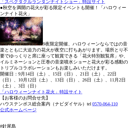
「スペクタクルランタンナイトショー」特設サイト
●秋空を満開の花火が彩る限定イベントも開催！「ハロウィー
ンナイト花火」
9夜限定開催、ハロウィーンならではの音
楽とともに大迫力の花火が夜空に打ちあがります。場所とり不
要でゆっくりと席に座って観賞できる「花火特別観覧席」や、
イルミネーションと圧巻の音楽噴水ショーと花火が彩る感動の
トリプルコラボレーションもお楽しみいただけます。
開催日：9月14日（土）、15日（日）、21日（土）、22日
（日）、10月12日（土）、13日（日）、26日（土）、11月2日
（土）、3日（日）
「ハロウィーンナイト花火」特設サイト
【お客様のお問合せ先】
ハウステンボス総合案内（ナビダイヤル）tel
0570-064-110
公式ホームページ
#針尾島