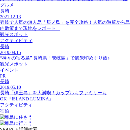
グルメ
長崎
2021.12.13
壱岐で人気の無人島「辰ノ島」を完全攻略！人気の遊覧から島
内散策まで現地をレポート！
観光スポット
アクティビティ
長崎
2019.04.15
“神々の宿る島” 長崎県「壱岐島」で御朱印めぐり旅♪
観光スポット
イベント
PR
長崎
2019.05.10
長崎「伊王島」を大満喫！カップルもファミリーも
OK『ISLAND LUMINA』
アクティビティ
宿泊
SEARCH
詳細検索