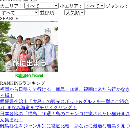
大エリア：
小エリア：
ジャンル：
並び順 ：
SEARCH
RANKING
ランキング
福岡から日帰りで行ける「離島」10選。福岡に来たら行かなき
ゃ損！
愛媛県今治市「大島」の観光スポット&グルメを一挙にご紹介
♪しまなみ海道をプチサイクリング！
日本各地の「猫島」10選！島のニャンコに癒されたい猫好きさ
ん集まれ！
離島移住をジャンル別に徹底比較！あなたに最適な離島を見つ