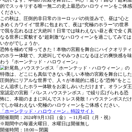
的でスッキリする唯一無二の史上最恐のハロウィーンをご体感
ください。
この秋は、圧倒的非日常のヨーロッパの街並みで、昼は“心と
きめくカワイイ”世界に包まれて、夜は“究極のホラー”の世界
で我を忘れるほど大絶叫！日常では味わえない昼と夜で全く異
なる世界に変貌する“超刺激“なハロウィーンを過ごしてみては
いかがでしょうか。
恐怖を極めて帰ってきた！本物の宮殿を舞台にハイクオリティ
のホラー体験で、大絶叫してやみつきになるほどの爽快感を味
わう『ホーンテッド・ハロウィーン』
「ホーンテッド・ハロウィーン」の
特徴は、どこにも真似できない美しい本物の宮殿を舞台にした
圧倒的にリアルな世界で、人々が本能的に感じる“恐怖”をとこ
とん追求したホラー体験をお楽しみいただけます。オランダ王
室認定の宮殿「パレス ハウステンボス」で繰り広げられる恐
怖に、本能のままに叫んでストレス発散！ハウステンボスだけ
でしか味わえない究極のハロウィーンをご体感ください。
「ホーンテッド・ハロウィーン」特設サイト
開催期間：2024年9月13日（金）～11月4日（月・祝）
※期間中の毎週火曜日、水曜日は開催無し
開催時間：18:00～閉園