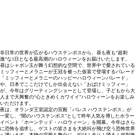
非日常の世界が広がるハウステンボスから、昼も夜も“超刺
激“な1日となる最高潮のハロウィーンをお届けいたします。
昼はシャボン玉が舞う幻想的な空間で、世界中で愛されている
ミッフィーとメラニーが王冠を被った仮装で登場するパレード
「ミッフィーとメラニーのハッピーハロウィーンパレード」
や、日本でここだけでしか出会えない「おばけミッフィー」
が、今年はグリーティングショーとして登場し、子どもから大
人まで大興奮の“心ときめくカワイイ”ハロウィーンをお楽しみ
いただけます。
夜は、オランダ王室認定の宮殿「パレス ハウステンボス」が
一変し、“闇のハウステンボス”として昨年人気を博したホラー
イベント「ホーンテッド・ハロウィーン」を開幕。今年はさら
に恐怖を追求し、ゲストの皆さまを大絶叫が飛び交う恐怖世界
へ誘います。本物の宮殿を舞台に、叫び！走り！踊る！超刺激