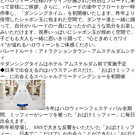
どハロウィーン仕様のデザインが施された特別なフロートに乗
って皆様にご挨拶。さらに、パレードの途中でフロートが一時
停車し、「ダンシングタイム」を初開催いたします。昨年より
倍増したシャボン玉に包まれた空間で、ダンサー達と一緒に踊
って、自分がパレードの一員になったかのような気分をお楽し
みいただけます。視界いっぱいにシャボン玉が煌めく空間で、
子どもも大人も一緒に思いきり踊って、“心ときめくカワイ
イ”が溢れるハロウィーンをご体感ください。
パレードルート：アトラクションタウン～アムステルダムシテ
ィ
※ダンシングタイムはホテル アムステルダム前で実施予定
◆日本で出会えるのはハウステンボスだけ。「おばけミッフィ
ー」に出会えるスペシャルグリーティングショーを初開催
今年はハロウィーンフェスティバル全期
間、ミッフィーがシーツを被った「おばけミッフィー」に毎日
出会えます。
昨年初登場し、SNSで大きな反響をいただいた「おばけミッフ
ィー」。日本でここだけでしか出会うことができない「おばけ