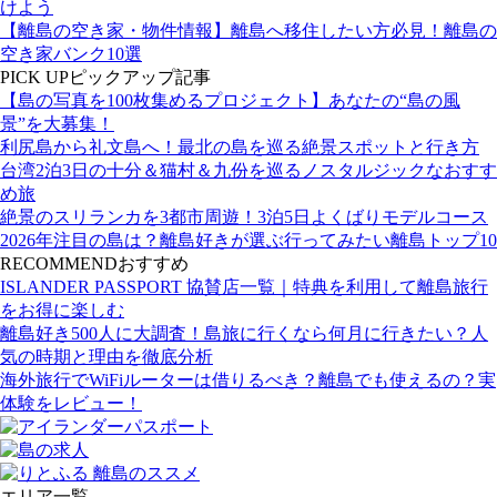
けよう
【離島の空き家・物件情報】離島へ移住したい方必見！離島の
空き家バンク10選
PICK UP
ピックアップ記事
【島の写真を100枚集めるプロジェクト】あなたの“島の風
景”を大募集！
利尻島から礼文島へ！最北の島を巡る絶景スポットと行き方
台湾2泊3日の十分＆猫村＆九份を巡るノスタルジックなおすす
め旅
絶景のスリランカを3都市周遊！3泊5日よくばりモデルコース
2026年注目の島は？離島好きが選ぶ行ってみたい離島トップ10
RECOMMEND
おすすめ
ISLANDER PASSPORT 協賛店一覧｜特典を利用して離島旅行
をお得に楽しむ
離島好き500人に大調査！島旅に行くなら何月に行きたい？人
気の時期と理由を徹底分析
海外旅行でWiFiルーターは借りるべき？離島でも使えるの？実
体験をレビュー！
エリア一覧