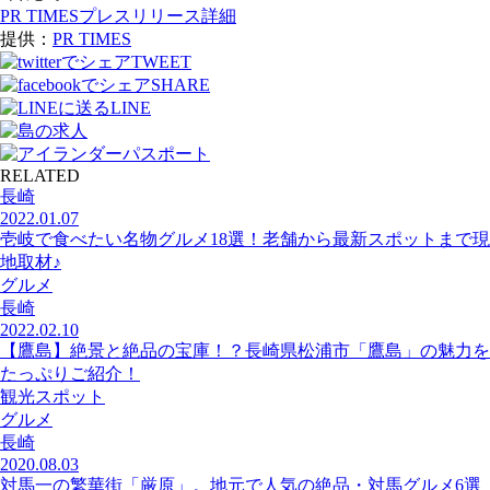
PR TIMESプレスリリース詳細
提供：
PR TIMES
TWEET
SHARE
LINE
RELATED
長崎
2022.01.07
壱岐で食べたい名物グルメ18選！老舗から最新スポットまで現
地取材♪
グルメ
長崎
2022.02.10
【鷹島】絶景と絶品の宝庫！？長崎県松浦市「鷹島」の魅力を
たっぷりご紹介！
観光スポット
グルメ
長崎
2020.08.03
対馬一の繁華街「厳原」。地元で人気の絶品・対馬グルメ6選