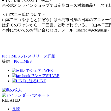
■小売価格：6,600円（税込）
※公式オンラインショップでは定期コース対象商品としても販
＜山本二三氏について＞
山本二三（やまもとにぞう）は五島市出身の日本のアニメー
は多くのファンから「二三雲」と呼ばれている。（山本二三氏は
本件についてのお問い合わせは、メール（shared@gotogin.
PR TIMESプレスリリース詳細
提供：
PR TIMES
TWEET
SHARE
LINE
RELATED
長崎