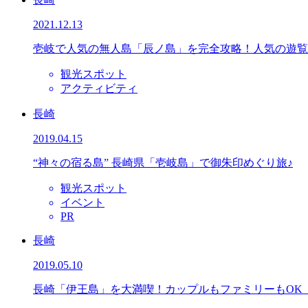
2021.12.13
壱岐で人気の無人島「辰ノ島」を完全攻略！人気の遊覧
観光スポット
アクティビティ
長崎
2019.04.15
“神々の宿る島” 長崎県「壱岐島」で御朱印めぐり旅♪
観光スポット
イベント
PR
長崎
2019.05.10
長崎「伊王島」を大満喫！カップルもファミリーもOK『IS