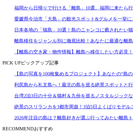
福岡から日帰りで行ける「離島」10選。福岡に来たら
愛媛県今治市「大島」の観光スポット&グルメを一挙に
日本各地の「猫島」10選！島のニャンコに癒されたい
離島移住をジャンル別に徹底比較！あなたに最適な離島
【離島の空き家・物件情報】離島へ移住したい方必見！
PICK UP
ピックアップ記事
【島の写真を100枚集めるプロジェクト】あなたの“島の
利尻島から礼文島へ！最北の島を巡る絶景スポットと行
台湾2泊3日の十分＆猫村＆九份を巡るノスタルジック
絶景のスリランカを3都市周遊！3泊5日よくばりモデル
2026年注目の島は？離島好きが選ぶ行ってみたい離島ト
RECOMMEND
おすすめ