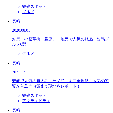
観光スポット
グルメ
長崎
2020.08.03
対馬一の繁華街「厳原」。地元で人気の絶品・対馬グ
ルメ6選
グルメ
長崎
2021.12.13
壱岐で人気の無人島「辰ノ島」を完全攻略！人気の遊
覧から島内散策まで現地をレポート！
観光スポット
アクティビティ
長崎