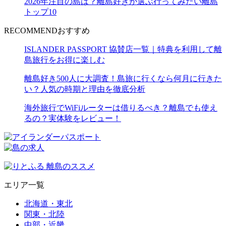
2026年注目の島は？離島好きが選ぶ行ってみたい離島
トップ10
RECOMMEND
おすすめ
ISLANDER PASSPORT 協賛店一覧｜特典を利用して離
島旅行をお得に楽しむ
離島好き500人に大調査！島旅に行くなら何月に行きた
い？人気の時期と理由を徹底分析
海外旅行でWiFiルーターは借りるべき？離島でも使え
るの？実体験をレビュー！
エリア一覧
北海道・東北
関東・北陸
中部・近畿