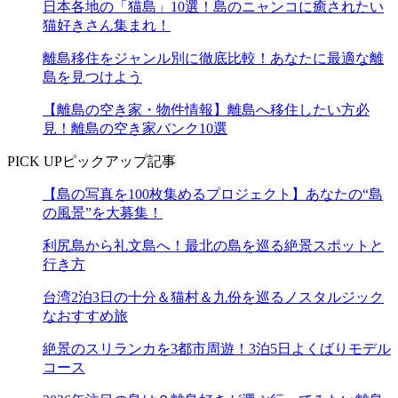
日本各地の「猫島」10選！島のニャンコに癒されたい
猫好きさん集まれ！
離島移住をジャンル別に徹底比較！あなたに最適な離
島を見つけよう
【離島の空き家・物件情報】離島へ移住したい方必
見！離島の空き家バンク10選
PICK UP
ピックアップ記事
【島の写真を100枚集めるプロジェクト】あなたの“島
の風景”を大募集！
利尻島から礼文島へ！最北の島を巡る絶景スポットと
行き方
台湾2泊3日の十分＆猫村＆九份を巡るノスタルジック
なおすすめ旅
絶景のスリランカを3都市周遊！3泊5日よくばりモデル
コース