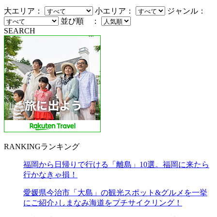
大エリア：
小エリア：
ジャンル：
並び順 ：
SEARCH
RANKING
ランキング
福岡から日帰りで行ける「離島」10選。福岡に来たら
行かなきゃ損！
愛媛県今治市「大島」の観光スポット&グルメを一挙
にご紹介♪しまなみ海道をプチサイクリング！