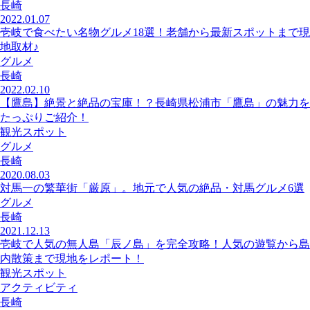
長崎
2022.01.07
壱岐で食べたい名物グルメ18選！老舗から最新スポットまで現
地取材♪
グルメ
長崎
2022.02.10
【鷹島】絶景と絶品の宝庫！？長崎県松浦市「鷹島」の魅力を
たっぷりご紹介！
観光スポット
グルメ
長崎
2020.08.03
対馬一の繁華街「厳原」。地元で人気の絶品・対馬グルメ6選
グルメ
長崎
2021.12.13
壱岐で人気の無人島「辰ノ島」を完全攻略！人気の遊覧から島
内散策まで現地をレポート！
観光スポット
アクティビティ
長崎