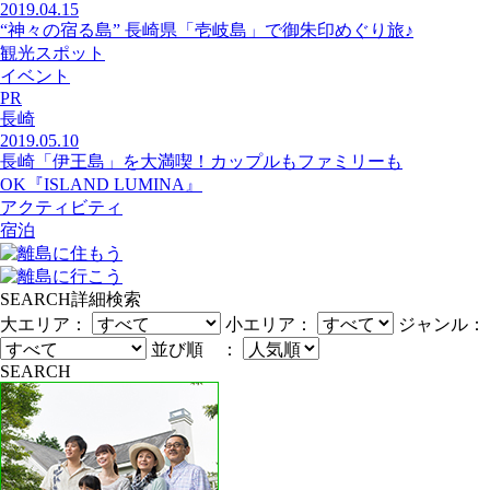
2019.04.15
“神々の宿る島” 長崎県「壱岐島」で御朱印めぐり旅♪
観光スポット
イベント
PR
長崎
2019.05.10
長崎「伊王島」を大満喫！カップルもファミリーも
OK『ISLAND LUMINA』
アクティビティ
宿泊
SEARCH
詳細検索
大エリア：
小エリア：
ジャンル：
並び順 ：
SEARCH