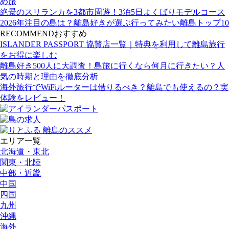
め旅
絶景のスリランカを3都市周遊！3泊5日よくばりモデルコース
2026年注目の島は？離島好きが選ぶ行ってみたい離島トップ10
RECOMMEND
おすすめ
ISLANDER PASSPORT 協賛店一覧｜特典を利用して離島旅行
をお得に楽しむ
離島好き500人に大調査！島旅に行くなら何月に行きたい？人
気の時期と理由を徹底分析
海外旅行でWiFiルーターは借りるべき？離島でも使えるの？実
体験をレビュー！
エリア一覧
北海道・東北
関東・北陸
中部・近畿
中国
四国
九州
沖縄
海外