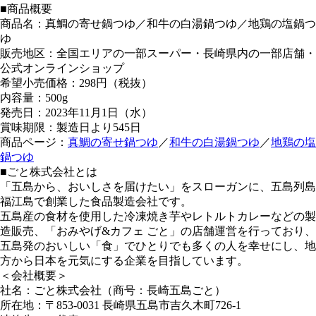
■商品概要
商品名：真鯛の寄せ鍋つゆ／和牛の白湯鍋つゆ／地鶏の塩鍋つ
ゆ
販売地区：全国エリアの一部スーパー・長崎県内の一部店舗・
公式オンラインショップ
希望小売価格：298円（税抜）
内容量：500g
発売日：2023年11月1日（水）
賞味期限：製造日より545日
商品ページ：
真鯛の寄せ鍋つゆ
／
和牛の白湯鍋つゆ
／
地鶏の塩
鍋つゆ
■ごと株式会社とは
「五島から、おいしさを届けたい」をスローガンに、五島列島
福江島で創業した食品製造会社です。
五島産の食材を使用した冷凍焼き芋やレトルトカレーなどの製
造販売、「おみやげ&カフェ ごと」の店舗運営を行っており、
五島発のおいしい「食」でひとりでも多くの人を幸せにし、地
方から日本を元気にする企業を目指しています。
＜会社概要＞
社名：ごと株式会社（商号：長崎五島ごと）
所在地：〒853-0031 長崎県五島市吉久木町726-1