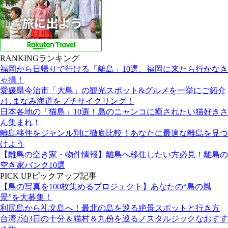
RANKING
ランキング
福岡から日帰りで行ける「離島」10選。福岡に来たら行かなき
ゃ損！
愛媛県今治市「大島」の観光スポット&グルメを一挙にご紹介
♪しまなみ海道をプチサイクリング！
日本各地の「猫島」10選！島のニャンコに癒されたい猫好きさ
ん集まれ！
離島移住をジャンル別に徹底比較！あなたに最適な離島を見つ
けよう
【離島の空き家・物件情報】離島へ移住したい方必見！離島の
空き家バンク10選
PICK UP
ピックアップ記事
【島の写真を100枚集めるプロジェクト】あなたの“島の風
景”を大募集！
利尻島から礼文島へ！最北の島を巡る絶景スポットと行き方
台湾2泊3日の十分＆猫村＆九份を巡るノスタルジックなおすす