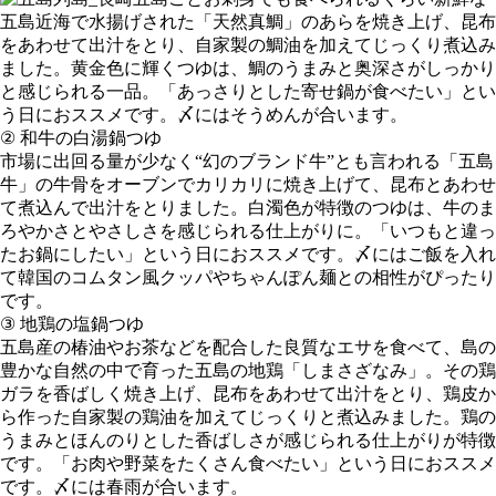
五島近海で水揚げされた「天然真鯛」のあらを焼き上げ、昆布
をあわせて出汁をとり、自家製の鯛油を加えてじっくり煮込み
ました。黄金色に輝くつゆは、鯛のうまみと奥深さがしっかり
と感じられる一品。「あっさりとした寄せ鍋が食べたい」とい
う日におススメです。〆にはそうめんが合います。
② 和牛の白湯鍋つゆ
市場に出回る量が少なく“幻のブランド牛”とも言われる「五島
牛」の牛骨をオーブンでカリカリに焼き上げて、昆布とあわせ
て煮込んで出汁をとりました。白濁色が特徴のつゆは、牛のま
ろやかさとやさしさを感じられる仕上がりに。「いつもと違っ
たお鍋にしたい」という日におススメです。〆にはご飯を入れ
て韓国のコムタン風クッパやちゃんぽん麺との相性がぴったり
です。
③ 地鶏の塩鍋つゆ
五島産の椿油やお茶などを配合した良質なエサを食べて、島の
豊かな自然の中で育った五島の地鶏「しまさざなみ」。その鶏
ガラを香ばしく焼き上げ、昆布をあわせて出汁をとり、鶏皮か
ら作った自家製の鶏油を加えてじっくりと煮込みました。鶏の
うまみとほんのりとした香ばしさが感じられる仕上がりが特徴
です。「お肉や野菜をたくさん食べたい」という日におススメ
です。〆には春雨が合います。