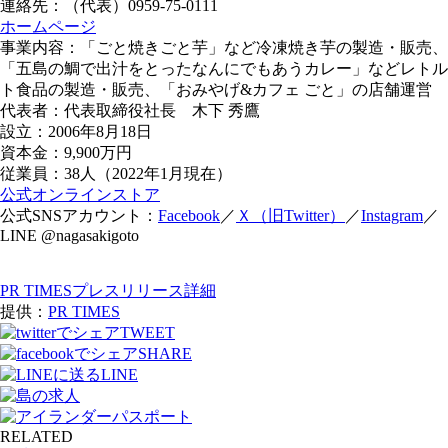
連絡先：（代表）0959-75-0111
ホームページ
事業内容：「ごと焼きごと芋」など冷凍焼き芋の製造・販売、
「五島の鯛で出汁をとったなんにでもあうカレー」などレトル
ト食品の製造・販売、「おみやげ&カフェ ごと」の店舗運営
代表者：代表取締役社長 木下 秀鷹
設立：2006年8月18日
資本金：9,900万円
従業員：38人（2022年1月現在）
公式オンラインストア
公式SNSアカウント：
Facebook
／
Ｘ（旧Twitter）
／
Instagram
／
LINE @nagasakigoto
PR TIMESプレスリリース詳細
提供：
PR TIMES
TWEET
SHARE
LINE
RELATED