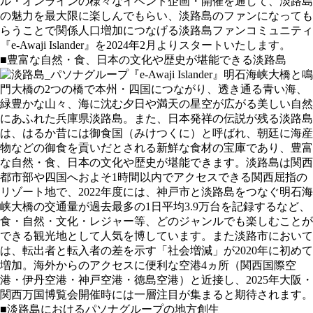
ル・オンラインの様々なイベント企画・開催を通して、淡路島
の魅力を最大限に楽しんでもらい、淡路島のファンになっても
らうことで関係人口増加につなげる淡路島ファンコミュニティ
『e-Awaji Islander』を2024年2月よりスタートいたします。
■豊富な自然・食、日本の文化や歴史が堪能できる淡路島
明石海峡大橋と鳴
門大橋の2つの橋で本州・四国につながり、透き通る青い海、
緑豊かな山々、海に沈む夕日や満天の星空が広がる美しい自然
にあふれた兵庫県淡路島。また、日本発祥の伝説が残る淡路島
は、はるか昔には御食国（みけつくに）と呼ばれ、朝廷に海産
物などの御食を貢いだとされる新鮮な食材の宝庫であり、豊富
な自然・食、日本の文化や歴史が堪能できます。淡路島は関西
都市部や四国へおよそ1時間以内でアクセスできる関西屈指の
リゾート地で、2022年度には、神戸市と淡路島をつなぐ明石海
峡大橋の交通量が過去最多の1日平均3.9万台を記録するなど、
食・自然・文化・レジャー等、どのジャンルでも楽しむことが
できる観光地として人気を博しています。また淡路市において
は、転出者と転入者の差を示す「社会増減」が2020年に初めて
増加。海外からのアクセスに便利な空港4ヵ所（関西国際空
港・伊丹空港・神戸空港・徳島空港）と近接し、2025年大阪・
関西万国博覧会開催時には一層注目が集まると期待されます。
■淡路島におけるパソナグループの地方創生