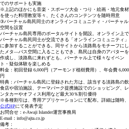
でのサポートも実施
※上記のほかにも音楽・スポーツ大会・つり・絵画・地元食材
を使った料理教室等々、たくさんのコンテンツを随時用意
③バーチャル島民同士のオンラインコミュニティ・バーチャル
空間を設置
バーチャル島民専用のポータルサイトを開設。オンライン上で
バーチャル島民同士が交流できる「オンラインコミュニティ」
に参加することができる。同サイトから淡路島をモチーフにし
たメタ―バス空間に入ることもでき、島民は自身のアバターを
作成し、淡路島に来れずとも、バーチャル上で様々なイベン
ト・疑似体験を楽しめる
料金：初回登録 6,000円（アーモンド植樹費用）、年会費 6,000
円
特典：バーチャル島民に登録された方は、該当する淡路島の飲
食店や宿泊施設、テーマパーク提携施設でのショッピング、レ
ンタカーやオフィス利用など最大30％割引優待
※各種割引は、専用アプリケーションにて配布。詳細は随時、
公式HP
にて発表予定
お問合せ：e-Awaji Islander運営事務局
E-mail：info@ajta.co.jp
備考：