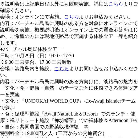
※説明会は上記他日程以外にも随時実施。詳細は
こちら
よりご
確認ください。
会場：オンラインにて実施。
こちら
よりお申込みください。
内容：バーチャル島民に興味のある方を対象にオンラインにて
説明会を実施。概要説明後はオンライン上での質疑応答をはじ
め、ご希望の方には現地淡路島で実施する体験ツアー等も紹介
します。
●バーチャル島民体験ツアー
日時：10月29日（日）9:00～17:30
※9:00 三宮集合、17:30 三宮解散
会場：淡路島内各施設。
こちら
よりお問い合せお申込みくださ
い。
内容：バーチャル島民に興味のある方向けに、淡路島の魅力を
「文化・食・健康・自然」のテーマごとに体感できる体験ツア
ーを実施
・文化：『UNDOKAI WORLD CUP』にe-Awaji Islanderチーム
で参加
・食：循環型施設『Awaji NatureLab＆Resort』でのランチ・健
康：禅リトリート施設『禅坊靖寧』での禅体験＆Afternoon Tea
・自然：共同農園での野菜収穫体験 等
特別料金：19,800円／人（三宮からの交通費含）