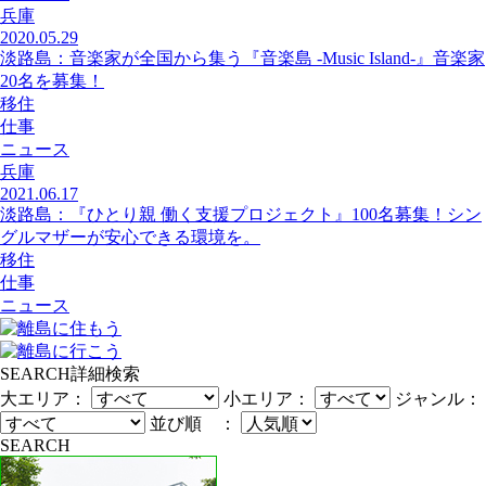
兵庫
2020.05.29
淡路島：音楽家が全国から集う『音楽島 -Music Island-』音楽家
20名を募集！
移住
仕事
ニュース
兵庫
2021.06.17
淡路島：『ひとり親 働く支援プロジェクト』100名募集！シン
グルマザーが安心できる環境を。
移住
仕事
ニュース
SEARCH
詳細検索
大エリア：
小エリア：
ジャンル：
並び順 ：
SEARCH