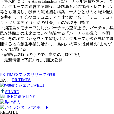
・将来的には『e-Awaji Islander』にバーチャル通貨を導入。パ
ソナグループの運営する施設、淡路島各地の施設・レストラン
等とも連携し、独自の流通圏を構築。一人ひとりの才能や能力
を共有し、社会やコミュニティ全体で助け合う「ミューチュア
ル・ソサエティ（互助の社会）」の実現を目指す
・淡路島をモチーフにしたバーチャル空間上で、バーチャル島
民が淡路島の未来について議論する「バーチャル議会」を開
催。その場で出た意見・要望をパソナグループが淡路島にて展
開する地方創生事業に活かし、島内外の声を淡路島の“まちづ
くり”に繋げる
・記載は現時点のもので、変更の可能性あり
・最新情報は下記HPにて順次公開
PR TIMESプレスリリース詳細
提供：
PR TIMES
TWEET
SHARE
LINE
RELATED