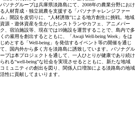
パソナグループは兵庫県淡路島にて、2008年の農業分野におけ
る人材育成・独立就農を支援する「パソナチャレンジファー
ム」開設を皮切りに、“人材誘致”による地方創生に挑戦。地域
資源・遊休資産を生かしたレストランやカフェ、アニメパー
ク、宿泊施設等、現在では19施設を運営することで、島内で多
くの雇用を創出するとともに、「Awaji Well-being Week」をは
じめとする「Well-being」を発信するイベント等の開催を通じ
て、国内外から多く方を淡路島に誘致しています。パソナグル
ープは本プロジェクトを通して、一人ひとりが健康であり続け
られる“well-being”な社会を実現させるとともに、新たな地域
コミュニティの創出を図り、関係人口増加による淡路島の地域
活性に貢献してまいります。