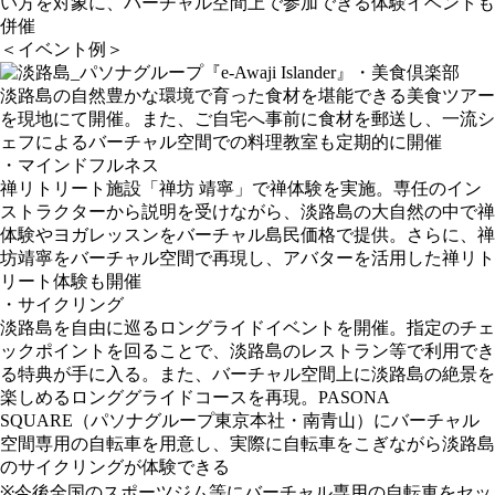
い方を対象に、バーチャル空間上で参加できる体験イベントも
併催
＜イベント例＞
・美食倶楽部
淡路島の自然豊かな環境で育った食材を堪能できる美食ツアー
を現地にて開催。また、ご自宅へ事前に食材を郵送し、一流シ
ェフによるバーチャル空間での料理教室も定期的に開催
・マインドフルネス
禅リトリート施設「禅坊 靖寧」で禅体験を実施。専任のイン
ストラクターから説明を受けながら、淡路島の大自然の中で禅
体験やヨガレッスンをバーチャル島民価格で提供。さらに、禅
坊靖寧をバーチャル空間で再現し、アバターを活用した禅リト
リート体験も開催
・サイクリング
淡路島を自由に巡るロングライドイベントを開催。指定のチェ
ックポイントを回ることで、淡路島のレストラン等で利用でき
る特典が手に入る。また、バーチャル空間上に淡路島の絶景を
楽しめるロンググライドコースを再現。PASONA
SQUARE（パソナグループ東京本社・南青山）にバーチャル
空間専用の自転車を用意し、実際に自転車をこぎながら淡路島
のサイクリングが体験できる
※今後全国のスポーツジム等にバーチャル専用の自転車をセッ