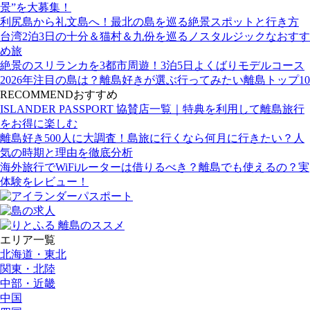
景”を大募集！
利尻島から礼文島へ！最北の島を巡る絶景スポットと行き方
台湾2泊3日の十分＆猫村＆九份を巡るノスタルジックなおすす
め旅
絶景のスリランカを3都市周遊！3泊5日よくばりモデルコース
2026年注目の島は？離島好きが選ぶ行ってみたい離島トップ10
RECOMMEND
おすすめ
ISLANDER PASSPORT 協賛店一覧｜特典を利用して離島旅行
をお得に楽しむ
離島好き500人に大調査！島旅に行くなら何月に行きたい？人
気の時期と理由を徹底分析
海外旅行でWiFiルーターは借りるべき？離島でも使えるの？実
体験をレビュー！
エリア一覧
北海道・東北
関東・北陸
中部・近畿
中国