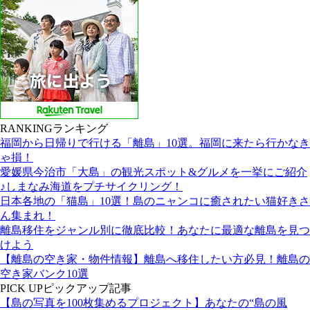
RANKING
ランキング
福岡から日帰りで行ける「離島」10選。福岡に来たら行かなき
ゃ損！
愛媛県今治市「大島」の観光スポット&グルメを一挙にご紹介
♪しまなみ海道をプチサイクリング！
日本各地の「猫島」10選！島のニャンコに癒されたい猫好きさ
ん集まれ！
離島移住をジャンル別に徹底比較！あなたに最適な離島を見つ
けよう
【離島の空き家・物件情報】離島へ移住したい方必見！離島の
空き家バンク10選
PICK UP
ピックアップ記事
【島の写真を100枚集めるプロジェクト】あなたの“島の風