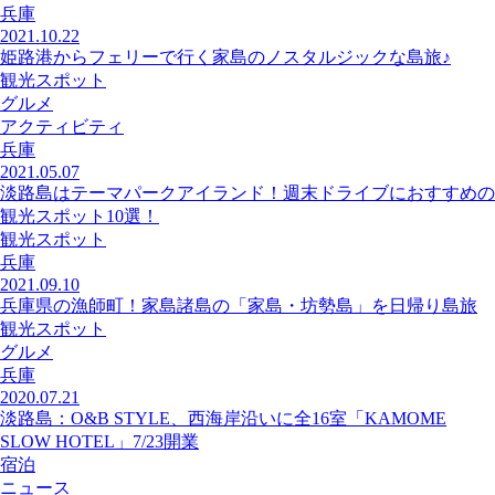
兵庫
2021.10.22
姫路港からフェリーで行く家島のノスタルジックな島旅♪
観光スポット
グルメ
アクティビティ
兵庫
2021.05.07
淡路島はテーマパークアイランド！週末ドライブにおすすめの
観光スポット10選！
観光スポット
兵庫
2021.09.10
兵庫県の漁師町！家島諸島の「家島・坊勢島」を日帰り島旅
観光スポット
グルメ
兵庫
2020.07.21
淡路島：O&B STYLE、西海岸沿いに全16室「KAMOME
SLOW HOTEL」7/23開業
宿泊
ニュース