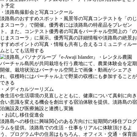
ト予定
・淡路島撮影会と写真コンクール
淡路島のおすすめスポット・風景等の写真コンテストを「のじ
まスコーラ」で開催。優秀者には淡路島の特産品をプレゼン
ト。また、コンテスト優秀者の写真をバーチャル空間上の「の
じまスコーラ」に展示。優秀写真の詳細情報や淡路島の絶景お
すすめポイントの写真・情報も共有し合えるコミュニティルー
ムとしても活用する
・レンタル農園
バーチャル島民が共同栽培を行う農地にて、農業体験会を定期
開催。栽培状況はバーチャル空間上で画像・動画がシェアさ
れ、収穫時にはバーチャル上で野菜の収穫にも参加することが
できる
・メディカルツーリズム
食生活や生活環境の見直しとともに、健康について真剣に向き
合い意識を変える機会を創出する宿泊体験を提供。淡路島の宿
泊施設及び医療施設と連携し実施
・お試し移住促進会
淡路島への移住に興味関心のある方向けに短期間の移住プログ
ラムを提供。淡路島での生活・仕事をリアルに体験頂けるよ
う、プログラム中の住居はもちろん、オフィス・交通・保育面