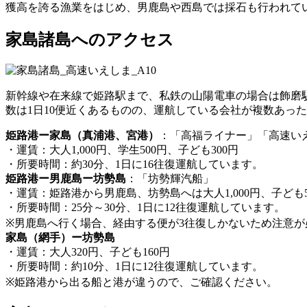
獲高を誇る漁業をはじめ、男鹿島や西島では採石も行われて
家島諸島へのアクセス
新幹線や在来線で姫路駅まで、私鉄の山陽電車の場合は飾磨駅
数は1日10便近くあるものの、運航している会社が複数あっ
姫路港ー家島（真浦港、宮港）
：「高福ライナー」「高速い
・運賃：大人1,000円、学生500円、子ども300円
・所要時間：約30分、1日に16往復運航しています。
姫路港ー男鹿島ー坊勢島
：「坊勢輝汽船」
・運賃：姫路港から男鹿島、坊勢島へは大人1,000円、子ども5
・所要時間：25分～30分、1日に12往復運航しています。
※男鹿島へ行く場合、経由する便が3往復しかないため注意が
家島（網手）ー坊勢島
・運賃：大人320円、子ども160円
・所要時間：約10分、1日に12往復運航しています。
※姫路港から出る船と港が違うので、ご確認ください。