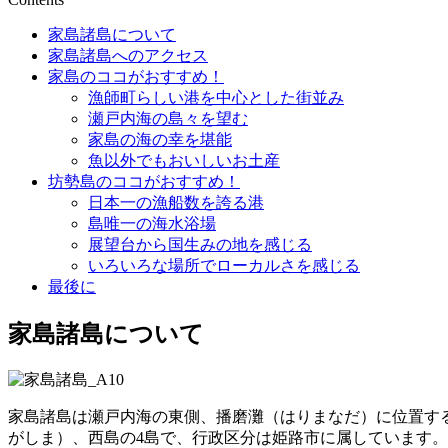
家島諸島について
家島諸島へのアクセス
家島のココがおすすめ！
漁師町らしい港を中心とした街並み
瀬戸内海の島々を望む
家島の海の幸を堪能
魚以外でもおいしいお土産
坊勢島のココがおすすめ！
日本一の漁船数を誇る港
島唯一の海水浴場
展望台から国生みの地を感じる
いろいろな場所でローカルさを感じる
最後に
家島諸島について
家島諸島は瀬戸内海の東側、播磨灘（はりまなだ）に位置する
がしま）、西島の4島で、行政区分は姫路市に属しています。