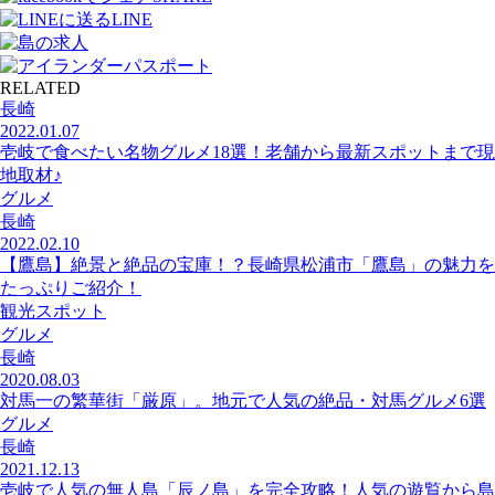
LINE
RELATED
長崎
2022.01.07
壱岐で食べたい名物グルメ18選！老舗から最新スポットまで現
地取材♪
グルメ
長崎
2022.02.10
【鷹島】絶景と絶品の宝庫！？長崎県松浦市「鷹島」の魅力を
たっぷりご紹介！
観光スポット
グルメ
長崎
2020.08.03
対馬一の繁華街「厳原」。地元で人気の絶品・対馬グルメ6選
グルメ
長崎
2021.12.13
壱岐で人気の無人島「辰ノ島」を完全攻略！人気の遊覧から島