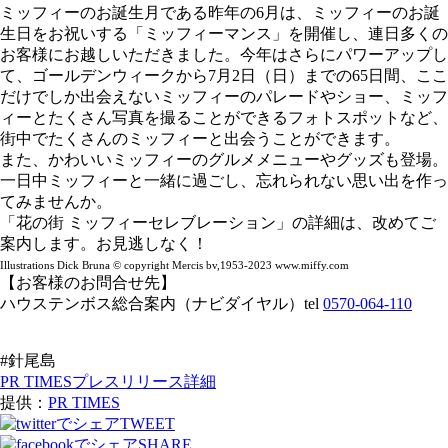
ミッフィーのお誕生月である昨年の6月は、ミッフィーのお誕
生日をお祝いする「ミッフィーマンス」を開催し、連日多くの
お客様にお越しいただきました。今年はさらにパワーアップし
て、ゴールデンウィークから7月2日（日）までの65日間、ここ
だけでしか出会えないミッフィーのパレードやショー、ミッフ
ィーとたくさん写真を撮ることができるフォトスポットなど、
街中でたくさんのミッフィーと出会うことができます。
また、かわいいミッフィーのグルメメニューやグッズも登場。
一日中ミッフィーと一緒に過ごし、忘れられない思い出を作っ
てみませんか。
「花の街 ミッフィーセレブレーション」の詳細は、改めてご
案内します。お見逃しなく！
Illustrations Dick Bruna ©️ copyright Mercis bv,1953-2023 www.miffy.com
【お客様のお問合せ先】
ハウステンボス総合案内（ナビダイヤル）tel
0570-064-110
#針尾島
PR TIMESプレスリリース詳細
提供：
PR TIMES
TWEET
SHARE