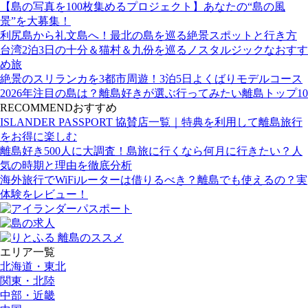
【島の写真を100枚集めるプロジェクト】あなたの“島の風
景”を大募集！
利尻島から礼文島へ！最北の島を巡る絶景スポットと行き方
台湾2泊3日の十分＆猫村＆九份を巡るノスタルジックなおすす
め旅
絶景のスリランカを3都市周遊！3泊5日よくばりモデルコース
2026年注目の島は？離島好きが選ぶ行ってみたい離島トップ10
RECOMMEND
おすすめ
ISLANDER PASSPORT 協賛店一覧｜特典を利用して離島旅行
をお得に楽しむ
離島好き500人に大調査！島旅に行くなら何月に行きたい？人
気の時期と理由を徹底分析
海外旅行でWiFiルーターは借りるべき？離島でも使えるの？実
体験をレビュー！
エリア一覧
北海道・東北
関東・北陸
中部・近畿