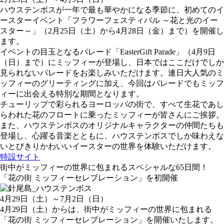
ハウステンボスが一年で最も華やかになる季節に、初めてのイ
ースターイベント「フラワーフェスティバル ～花と光のイー
スター～」（2月25日（土）から4月28日（金）まで）を開催し
ます。
イベントの目玉となるパレード「EasterGift Parade」（4月9日
（日）まで）にミッフィーが登場し、日本ではここだけでしか
見られないパレードをお楽しみいただけます。連日大人気のミ
ッフィーのグリーティングに加え、今回はパレードでもミッフ
ィーに出会える特別な期間となります。
チューリップで彩られるヨーロッパの街で、すべて生花であし
らわれた花のフロートに乗ったミッフィーが皆さんにご挨拶。
また、ハウステンボスのオリジナルキャラクターの仲間たちも
登場し、心躍る音楽とともに、ハウステンボスでしか味わえな
いとびきりかわいいイースターの世界を体験いただけます。
特設サイト
街中がミッフィーの世界に包まれるスペシャルな65日間！
「花の街 ミッフィーセレブレーション」を初開催
4月29日（土）～7月2日（日）
4月29日（土）からは、街中がミッフィーの世界に包まれる
「花の街 ミッフィーセレブレーション」を開催いたします。