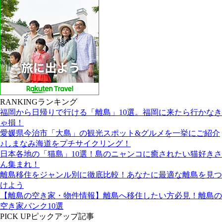
RANKING
ランキング
福岡から日帰りで行ける「離島」10選。福岡に来たら行かなき
ゃ損！
愛媛県今治市「大島」の観光スポット&グルメを一挙にご紹介
♪しまなみ海道をプチサイクリング！
日本各地の「猫島」10選！島のニャンコに癒されたい猫好きさ
ん集まれ！
離島移住をジャンル別に徹底比較！あなたに最適な離島を見つ
けよう
【離島の空き家・物件情報】離島へ移住したい方必見！離島の
空き家バンク10選
PICK UP
ピックアップ記事