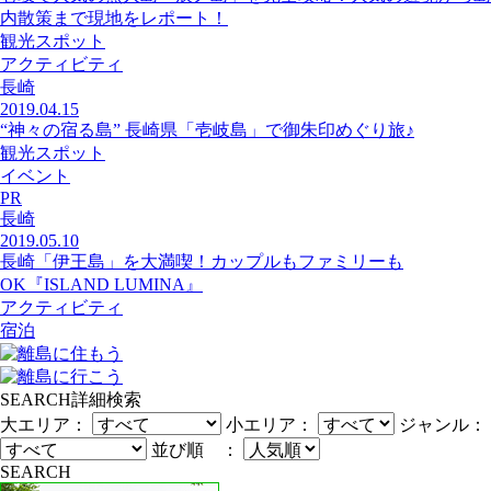
内散策まで現地をレポート！
観光スポット
アクティビティ
長崎
2019.04.15
“神々の宿る島” 長崎県「壱岐島」で御朱印めぐり旅♪
観光スポット
イベント
PR
長崎
2019.05.10
長崎「伊王島」を大満喫！カップルもファミリーも
OK『ISLAND LUMINA』
アクティビティ
宿泊
SEARCH
詳細検索
大エリア：
小エリア：
ジャンル：
並び順 ：
SEARCH