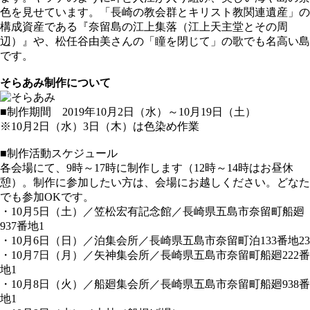
色を見せています。「長崎の教会群とキリスト教関連遺産」の
構成資産である『奈留島の江上集落（江上天主堂とその周
辺）』や、松任谷由美さんの「瞳を閉じて」の歌でも名高い島
です。
そらあみ制作について
■制作期間 2019年10月2日（水）～10月19日（土）
※10月2日（水）3日（木）は色染め作業
■制作活動スケジュール
各会場にて、9時～17時に制作します（12時～14時はお昼休
憩）。制作に参加したい方は、会場にお越しください。どなた
でも参加OKです。
・10月5日（土）／笠松宏有記念館／長崎県五島市奈留町船廻
937番地1
・10月6日（日）／泊集会所／長崎県五島市奈留町泊133番地23
・10月7日（月）／矢神集会所／長崎県五島市奈留町船廻222番
地1
・10月8日（火）／船廻集会所／長崎県五島市奈留町船廻938番
地1