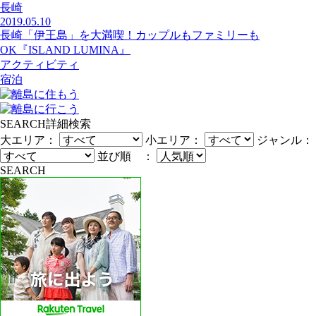
長崎
2019.05.10
長崎「伊王島」を大満喫！カップルもファミリーも
OK『ISLAND LUMINA』
アクティビティ
宿泊
SEARCH
詳細検索
大エリア：
小エリア：
ジャンル：
並び順 ：
SEARCH