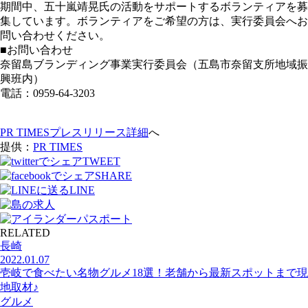
期間中、五十嵐靖晃氏の活動をサポートするボランティアを募
集しています。ボランティアをご希望の方は、実行委員会へお
問い合わせください。
■お問い合わせ
奈留島ブランディング事業実行委員会（五島市奈留支所地域振
興班内）
電話：0959-64-3203
PR TIMESプレスリリース詳細
へ
提供：
PR TIMES
TWEET
SHARE
LINE
RELATED
長崎
2022.01.07
壱岐で食べたい名物グルメ18選！老舗から最新スポットまで現
地取材♪
グルメ