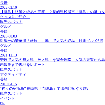
長崎
2022.02.10
【鷹島】絶景と絶品の宝庫！？長崎県松浦市「鷹島」の魅力を
たっぷりご紹介！
観光スポット
グルメ
長崎
2020.08.03
対馬一の繁華街「厳原」。地元で人気の絶品・対馬グルメ6選
グルメ
長崎
2021.12.13
壱岐で人気の無人島「辰ノ島」を完全攻略！人気の遊覧から島
内散策まで現地をレポート！
観光スポット
アクティビティ
長崎
2019.04.15
“神々の宿る島” 長崎県「壱岐島」で御朱印めぐり旅♪
観光スポット
イベント
PR