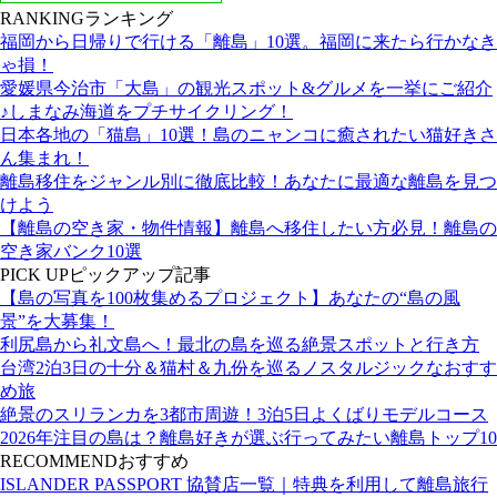
RANKING
ランキング
福岡から日帰りで行ける「離島」10選。福岡に来たら行かなき
ゃ損！
愛媛県今治市「大島」の観光スポット&グルメを一挙にご紹介
♪しまなみ海道をプチサイクリング！
日本各地の「猫島」10選！島のニャンコに癒されたい猫好きさ
ん集まれ！
離島移住をジャンル別に徹底比較！あなたに最適な離島を見つ
けよう
【離島の空き家・物件情報】離島へ移住したい方必見！離島の
空き家バンク10選
PICK UP
ピックアップ記事
【島の写真を100枚集めるプロジェクト】あなたの“島の風
景”を大募集！
利尻島から礼文島へ！最北の島を巡る絶景スポットと行き方
台湾2泊3日の十分＆猫村＆九份を巡るノスタルジックなおすす
め旅
絶景のスリランカを3都市周遊！3泊5日よくばりモデルコース
2026年注目の島は？離島好きが選ぶ行ってみたい離島トップ10
RECOMMEND
おすすめ
ISLANDER PASSPORT 協賛店一覧｜特典を利用して離島旅行