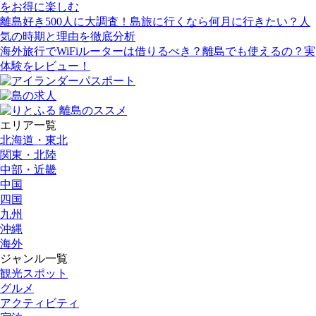
をお得に楽しむ
離島好き500人に大調査！島旅に行くなら何月に行きたい？人
気の時期と理由を徹底分析
海外旅行でWiFiルーターは借りるべき？離島でも使えるの？実
体験をレビュー！
エリア一覧
北海道・東北
関東・北陸
中部・近畿
中国
四国
九州
沖縄
海外
ジャンル一覧
観光スポット
グルメ
アクティビティ