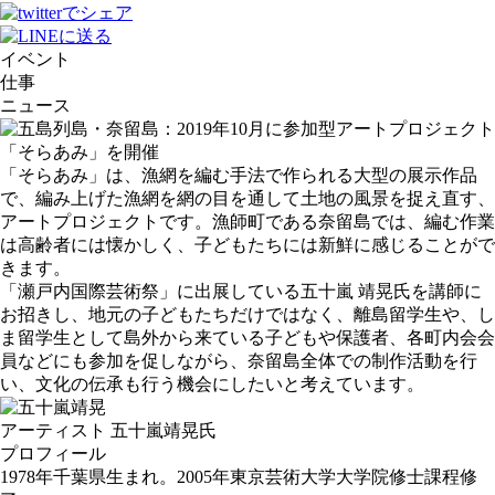
イベント
仕事
ニュース
「そらあみ」は、漁網を編む手法で作られる大型の展示作品
で、編み上げた漁網を網の目を通して土地の風景を捉え直す、
アートプロジェクトです。漁師町である奈留島では、編む作業
は高齢者には懐かしく、子どもたちには新鮮に感じることがで
きます。
「瀬戸内国際芸術祭」に出展している五十嵐 靖晃氏を講師に
お招きし、地元の子どもたちだけではなく、離島留学生や、し
ま留学生として島外から来ている子どもや保護者、各町内会会
員などにも参加を促しながら、奈留島全体での制作活動を行
い、文化の伝承も行う機会にしたいと考えています。
アーティスト
五十嵐靖晃氏
プロフィール
1978年千葉県生まれ。2005年東京芸術大学大学院修士課程修