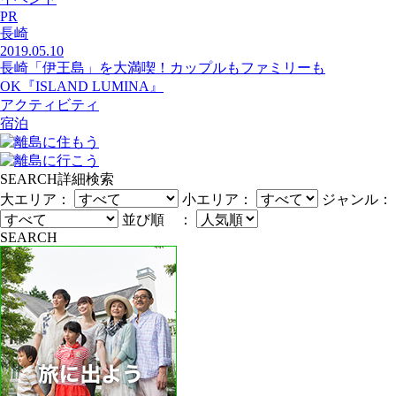
PR
長崎
2019.05.10
長崎「伊王島」を大満喫！カップルもファミリーも
OK『ISLAND LUMINA』
アクティビティ
宿泊
SEARCH
詳細検索
大エリア：
小エリア：
ジャンル：
並び順 ：
SEARCH