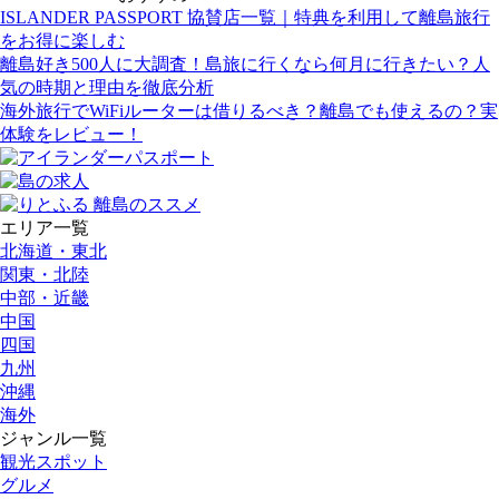
ISLANDER PASSPORT 協賛店一覧｜特典を利用して離島旅行
をお得に楽しむ
離島好き500人に大調査！島旅に行くなら何月に行きたい？人
気の時期と理由を徹底分析
海外旅行でWiFiルーターは借りるべき？離島でも使えるの？実
体験をレビュー！
エリア一覧
北海道・東北
関東・北陸
中部・近畿
中国
四国
九州
沖縄
海外
ジャンル一覧
観光スポット
グルメ