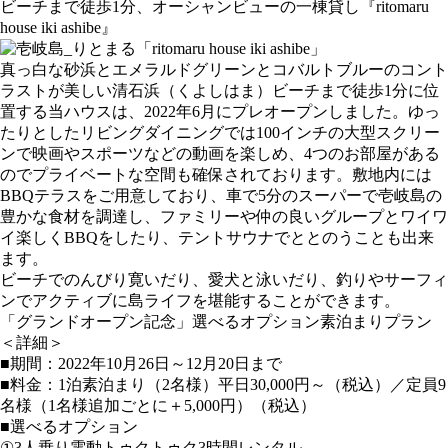
ビーチまで徒歩1分、オーシャンビューの一棟貸し『ritomaru
house iki ashibe』
真っ白な砂浜とエメラルドグリーンとコバルトブルーのコント
ラストが美しい清石浜（くよしはま）ビーチまで徒歩1分に位
置する当ハウスは、2022年6月にプレオープンしました。ゆっ
たりとしたリビングダイニングでは100インチの大型スクリー
ンで映画やスポーツなどの動画を楽しめ、4つのお部屋がある
のでプライベートな空間も確保されております。敷地内には
BBQテラスをご用意しており、車で5分のスーパーで壱岐島の
豊かな食材を調達し、ファミリーや仲の良いグループとワイワ
イ楽しくBBQをしたり、テントサウナでととのうことも出来
ます。
ビーチでのんびり寛いだり、愛犬と泳いだり、釣りやサーフィ
ンでアクティブに島ライフを堪能することができます。
「グランドオープン記念」選べるオプション素泊まりプラン
＜詳細＞
■期間：2022年10月26日～12月20日まで
■料金：1泊素泊まり（2名様）平日30,000円～（税込）／定員9
名様（1名様追加ごとに＋5,000円）（税込）
■選べるオプション
①3人乗り電動トゥクトゥク3時間レンタル