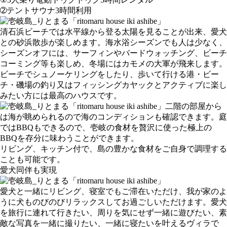
➁テントサウナ3時間利用
清石浜ビーチでは水平線から登る太陽を見ることが出来、愛犬
との砂浜散歩が楽しめます。海水浴シーズンでも人は少なく、
シーズンオフには、サーフィンやバードウォッチング、ビーチ
コーミング等も楽しめ、冬場にはカモメの大軍が飛来します。
ビーチでシュノーケリングをしたり、歩いて行ける港・ビー
チ・磯場の釣り又はフィッシングカヤックとアクティブに楽し
みたい方には最高のハウスです。
二階の部屋から
は海が眺められるので海のコンディションも確認できます。庭
ではBBQもできるので、壱岐の食材を贅沢に使った極上の
BBQを存分に味わうことができます。
リビング、キッチン付で、島の豊かな食材をご自身で調理する
ことも可能です。
愛犬同伴も実現
愛犬と一緒にリビング、寝室でもご滞在いただけ、我が家のよ
うに犬ものびのびリラックスしてお過ごしいただけます。愛犬
を旅行に連れて行きたい、周りを気にせず一緒に遊びたい、素
敵な写真を一緒に撮りたい、一緒に寝たいを叶えるヴィラで