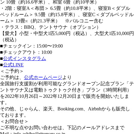
ン 10畳（約16.6平米）、和室 6畳（約10平米）
・2階：寝室A＜布団＞ 6.5畳（約10.8平米）、寝室B＜ダブル
ベッドルーム＞ 9.5畳（約15.8平米）、寝室C＜ダブルベッドル
ーム＞ 13畳
（約21.3平米） ※バルコニー含む
※
・テラス：BBQ、テントサウナ（オプション）
【愛犬】小型・中型犬1匹5,000円（税込）、大型犬1匹10,000円
（税込）
■チェックイン：15:00〜19:00
■チェックアウト：10:00
■
公式インスタグラム
■
公式LINE
＜ご予約＞
ご予約は、
公式ホームページ
より
全国旅行支援割が利用可能なグランドオープン記念プラン「テ
ントサウナ又は電動トゥクトゥク付き」プラン（3時間利用）
を2022年10月26日～2022年12月20日まで販売を開始いたしま
す。
その他、じゃらん、楽天、Booking.com、Airbnbからも販売し
ております。
＜お問合せ＞
ご不明な点やお問い合わせは、下記のメールアドレスまで
Mail：info-ashibe@ritomaru.co.jp