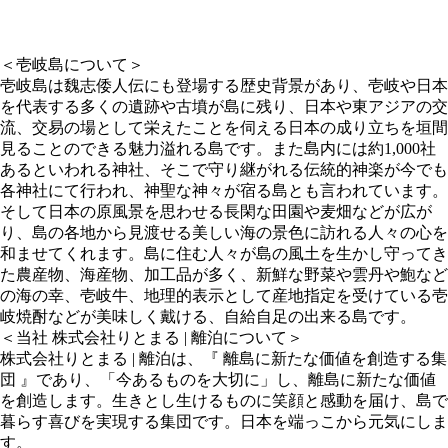
＜壱岐島について＞
壱岐島は魏志倭人伝にも登場する歴史背景があり、壱岐や日本
を代表する多くの遺跡や古墳が島に残り、日本や東アジアの交
流、交易の場として栄えたことを伺える日本の成り立ちを垣間
見ることのできる魅力溢れる島です。また島内には約1,000社
あるといわれる神社、そこで守り継がれる伝統的神楽が今でも
各神社にて行われ、神聖な神々が宿る島とも言われています。
そして日本の原風景を思わせる長閑な田園や麦畑などが広が
り、島の各地から見渡せる美しい海の景色に訪れる人々の心を
和ませてくれます。島に住む人々が島の風土を生かし守ってき
た農産物、海産物、加工品が多く、新鮮な野菜や雲丹や鮑など
の海の幸、壱岐牛、地理的表示として産地指定を受けている壱
岐焼酎などが美味しく戴ける、自給自足の出来る島です。
＜当社 株式会社りとまる | 離泊について＞
株式会社りとまる | 離泊は、『 離島に新たな価値を創造する集
団 』であり、「今あるものを大切に」し、離島に新たな価値
を創造します。生きとし生けるものに笑顔と感動を届け、島で
暮らす喜びを実現する集団です。日本を端っこから元気にしま
す。