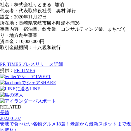
社名：株式会社りとまる | 離泊
代表者：代表取締役社長 奥村 洋行
設立：2020年11月27日
所在地：長崎県壱岐市勝本町湯本浦26
事業内容：宿泊業、飲食業、コンサルティング業、まちづく
り・地方創生事業
資本金：10,000,000円
取引金融機関：十八親和銀行
PR TIMESプレスリリース詳細
提供：
PR TIMES
TWEET
SHARE
LINE
RELATED
長崎
2022.01.07
壱岐で食べたい名物グルメ18選！老舗から最新スポットまで現
地取材♪