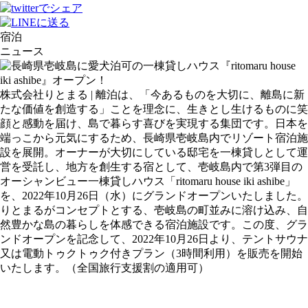
宿泊
ニュース
株式会社りとまる | 離泊は、「今あるものを大切に、離島に新
たな価値を創造する」ことを理念に、生きとし生けるものに笑
顔と感動を届け、島で暮らす喜びを実現する集団です。日本を
端っこから元気にするため、長崎県壱岐島内でリゾート宿泊施
設を展開。オーナーが大切にしている邸宅を一棟貸しとして運
営を受託し、地方を創生する宿として、壱岐島内で第3弾目の
オーシャンビュー一棟貸しハウス「ritomaru house iki ashibe」
を、2022年10月26日（水）にグランドオープンいたしました。
りとまるがコンセプトとする、壱岐島の町並みに溶け込み、自
然豊かな島の暮らしを体感できる宿泊施設です。この度、グラ
ンドオープンを記念して、2022年10月26日より、テントサウナ
又は電動トゥクトゥク付きプラン（3時間利用）を販売を開始
いたします。（全国旅行支援割の適用可）