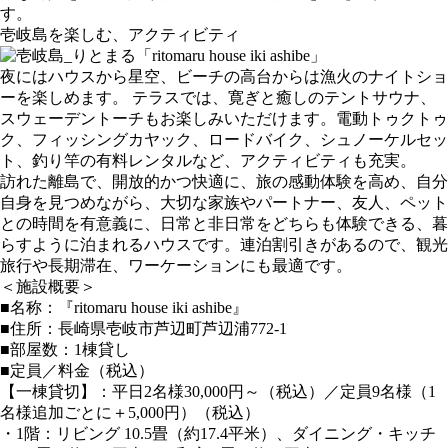
す。
壱岐島を楽しむ、アクティビティ
夜にはハウスから星空、ビーチの高台からは漁火のナイトショ
ーを楽しめます。 テラスでは、寛ぎと癒しのテントサウナ、
スウェーデントーチもお楽しみいただけます。電動トゥクトゥ
ク、フィッシングカヤック、ロードバイク、シュノーケルセッ
ト、釣り竿の有料レンタルなど、アクティビティも充実。
訪れた離島で、開放的かつ快適に、旅の感動体験を高め、自分
自身を見つめながら、大切な家族やパートナー、友人、ペット
との時間を有意義に、日常と非日常をどちらも体験できる、暮
らすように泊まれるハウスです。連泊割引きがあるので、観光
旅行や長期滞在、ワーケーションにも最適です。
＜施設概要＞
■名称：『ritomaru house iki ashibe』
■住所：長崎県壱岐市芦辺町芦辺浦772-1
■部屋数：1棟貸し
■定員／料金（税込）
【一棟貸切】：平日2名様30,000円～（税込）／定員9名様（1
名様追加ごとに＋5,000円）（税込）
・1階：リビング 10.5畳（約17.4平米）、ダイニング・キッチ