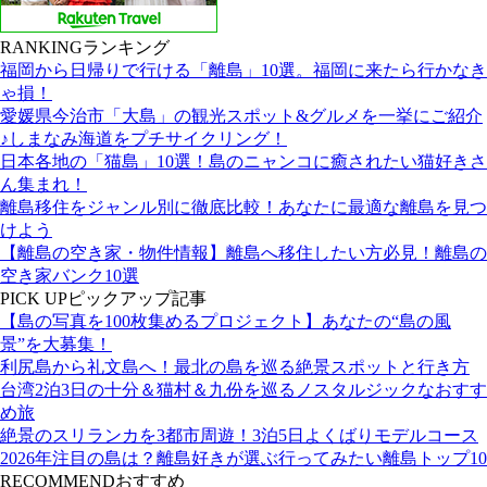
RANKING
ランキング
福岡から日帰りで行ける「離島」10選。福岡に来たら行かなき
ゃ損！
愛媛県今治市「大島」の観光スポット&グルメを一挙にご紹介
♪しまなみ海道をプチサイクリング！
日本各地の「猫島」10選！島のニャンコに癒されたい猫好きさ
ん集まれ！
離島移住をジャンル別に徹底比較！あなたに最適な離島を見つ
けよう
【離島の空き家・物件情報】離島へ移住したい方必見！離島の
空き家バンク10選
PICK UP
ピックアップ記事
【島の写真を100枚集めるプロジェクト】あなたの“島の風
景”を大募集！
利尻島から礼文島へ！最北の島を巡る絶景スポットと行き方
台湾2泊3日の十分＆猫村＆九份を巡るノスタルジックなおすす
め旅
絶景のスリランカを3都市周遊！3泊5日よくばりモデルコース
2026年注目の島は？離島好きが選ぶ行ってみたい離島トップ10
RECOMMEND
おすすめ