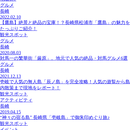
グルメ
長崎
2022.02.10
【鷹島】絶景と絶品の宝庫！？長崎県松浦市「鷹島」の魅力を
たっぷりご紹介！
観光スポット
グルメ
長崎
2020.08.03
対馬一の繁華街「厳原」。地元で人気の絶品・対馬グルメ6選
グルメ
長崎
2021.12.13
壱岐で人気の無人島「辰ノ島」を完全攻略！人気の遊覧から島
内散策まで現地をレポート！
観光スポット
アクティビティ
長崎
2019.04.15
“神々の宿る島” 長崎県「壱岐島」で御朱印めぐり旅♪
観光スポット
イベント