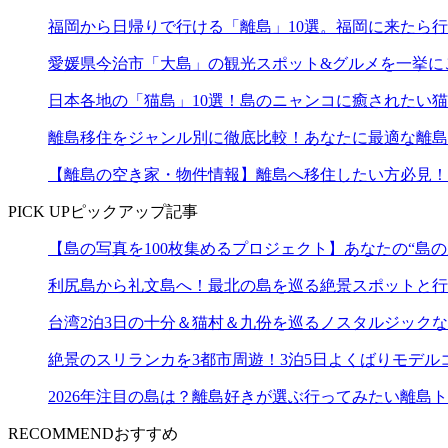
福岡から日帰りで行ける「離島」10選。福岡に来たら
愛媛県今治市「大島」の観光スポット&グルメを一挙に
日本各地の「猫島」10選！島のニャンコに癒されたい
離島移住をジャンル別に徹底比較！あなたに最適な離島
【離島の空き家・物件情報】離島へ移住したい方必見！
PICK UP
ピックアップ記事
【島の写真を100枚集めるプロジェクト】あなたの“島の
利尻島から礼文島へ！最北の島を巡る絶景スポットと行
台湾2泊3日の十分＆猫村＆九份を巡るノスタルジック
絶景のスリランカを3都市周遊！3泊5日よくばりモデル
2026年注目の島は？離島好きが選ぶ行ってみたい離島ト
RECOMMEND
おすすめ