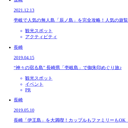
2021.12.13
壱岐で人気の無人島「辰ノ島」を完全攻略！人気の遊覧
観光スポット
アクティビティ
長崎
2019.04.15
“神々の宿る島” 長崎県「壱岐島」で御朱印めぐり旅♪
観光スポット
イベント
PR
長崎
2019.05.10
長崎「伊王島」を大満喫！カップルもファミリーもOK『IS