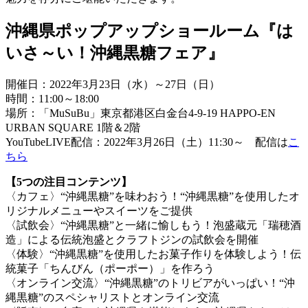
沖縄県ポップアップショールーム『は
いさ～い！沖縄黒糖フェア』
開催日：2022年3月23日（水）～27日（日）
時間：11:00～18:00
場所：「MuSuBu」東京都港区白金台4-9-19 HAPPO-EN
URBAN SQUARE 1階＆2階
YouTubeLIVE配信：2022年3月26日（土）11:30～ 配信は
こ
ちら
【5つの注目コンテンツ】
〈カフェ〉“沖縄黒糖”を味わおう！“沖縄黒糖”を使用したオ
リジナルメニューやスイーツをご提供
〈試飲会〉“沖縄黒糖”と一緒に愉しもう！泡盛蔵元「瑞穂酒
造」による伝統泡盛とクラフトジンの試飲会を開催
〈体験〉“沖縄黒糖”を使用したお菓子作りを体験しよう！伝
統菓子「ちんびん（ポーポー）」を作ろう
〈オンライン交流〉“沖縄黒糖”のトリビアがいっぱい！“沖
縄黒糖”のスペシャリストとオンライン交流