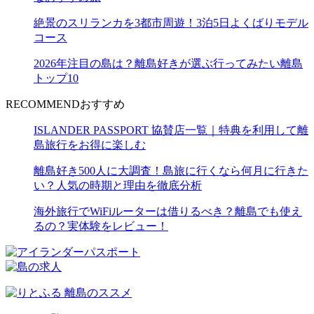
絶景のスリランカを3都市周遊！3泊5日よくばりモデル
コース
2026年注目の島は？離島好きが選ぶ行ってみたい離島
トップ10
RECOMMEND
おすすめ
ISLANDER PASSPORT 協賛店一覧｜特典を利用して離
島旅行をお得に楽しむ
離島好き500人に大調査！島旅に行くなら何月に行きた
い？人気の時期と理由を徹底分析
海外旅行でWiFiルーターは借りるべき？離島でも使え
るの？実体験をレビュー！