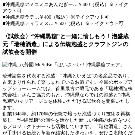
■沖縄黒糖のミニミニあんだぎー…￥400（税込）※テイク
アウト可
■沖縄黒糖ラテ…￥400（税込）※テイクアウト可
■沖縄黒糖ティラミス…￥500（税込）※テイクアウト可
〈試飲会〉“沖縄黒糖”と一緒に愉しもう！泡盛蔵
元「瑞穂酒造」による伝統泡盛とクラフトジンの
試飲会を開催
琉球諸島を代表する泡盛。“沖縄といえば”の名産品であり、
古来より作られて楽しまれているお酒です。今回のポップア
ップショールームでは、首里最古の蔵元である「瑞穂酒造株
式会社」さんご協力のもと、沖縄県ならではの泡盛と“沖縄
黒糖”のマリアージュを体験いただける試飲会を開催いたし
ます。
創業1848年、約170年の伝統で培った泡盛づくり技術を再構
築し、“沖縄黒糖”の個性を活かした新しい沖縄のお酒をつく
るプロジェクトチームも活動しています。「瑞穂酒造」さん
が手掛ける伝統と革新が結実した味わいを、ぜひご堪能くだ