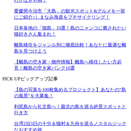
行かなきゃ損！
愛媛県今治市「大島」の観光スポット&グルメを一挙
にご紹介♪しまなみ海道をプチサイクリング！
日本各地の「猫島」10選！島のニャンコに癒されたい
猫好きさん集まれ！
離島移住をジャンル別に徹底比較！あなたに最適な離
島を見つけよう
【離島の空き家・物件情報】離島へ移住したい方必
見！離島の空き家バンク10選
PICK UP
ピックアップ記事
【島の写真を100枚集めるプロジェクト】あなたの“島
の風景”を大募集！
利尻島から礼文島へ！最北の島を巡る絶景スポットと
行き方
台湾2泊3日の十分＆猫村＆九份を巡るノスタルジック
なおすすめ旅