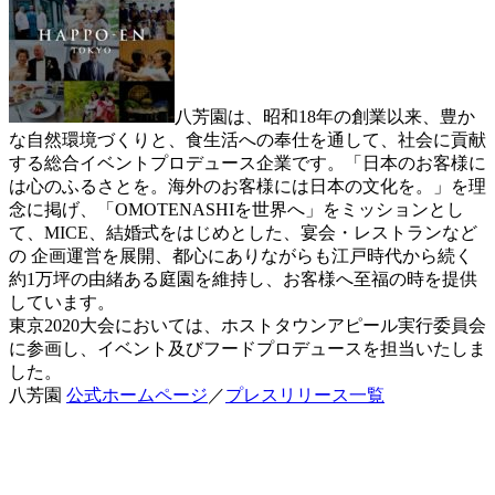
八芳園は、昭和18年の創業以来、豊か
な自然環境づくりと、食生活への奉仕を通して、社会に貢献
する総合イベントプロデュース企業です。「日本のお客様に
は心のふるさとを。海外のお客様には日本の文化を。」を理
念に掲げ、「OMOTENASHIを世界へ」をミッションとし
て、MICE、結婚式をはじめとした、宴会・レストランなど
の 企画運営を展開、都心にありながらも江戸時代から続く
約1万坪の由緒ある庭園を維持し、お客様へ至福の時を提供
しています。
東京2020大会においては、ホストタウンアピール実行委員会
に参画し、イベント及びフードプロデュースを担当いたしま
した。
八芳園
公式ホームページ
／
プレスリリース一覧