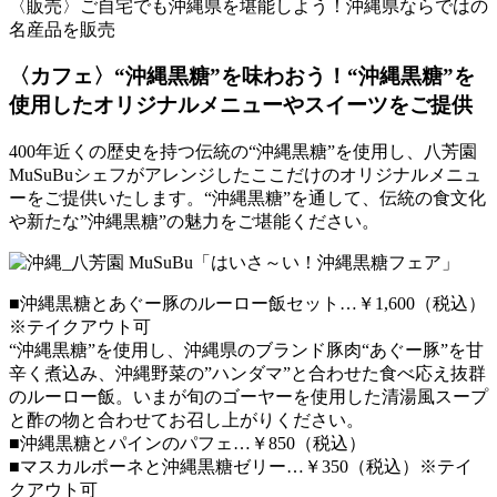
〈販売〉ご自宅でも沖縄県を堪能しよう！沖縄県ならではの
名産品を販売
〈カフェ〉“沖縄黒糖”を味わおう！“沖縄黒糖”を
使用したオリジナルメニューやスイーツをご提供
400年近くの歴史を持つ伝統の“沖縄黒糖”を使用し、八芳園
MuSuBuシェフがアレンジしたここだけのオリジナルメニュ
ーをご提供いたします。“沖縄黒糖”を通して、伝統の食文化
や新たな”沖縄黒糖”の魅力をご堪能ください。
■沖縄黒糖とあぐー豚のルーロー飯セット…￥1,600（税込）
※テイクアウト可
“沖縄黒糖”を使用し、沖縄県のブランド豚肉“あぐー豚”を甘
辛く煮込み、沖縄野菜の”ハンダマ”と合わせた食べ応え抜群
のルーロー飯。いまが旬のゴーヤーを使用した清湯風スープ
と酢の物と合わせてお召し上がりください。
■沖縄黒糖とパインのパフェ…￥850（税込）
■マスカルポーネと沖縄黒糖ゼリー…￥350（税込）※テイ
クアウト可