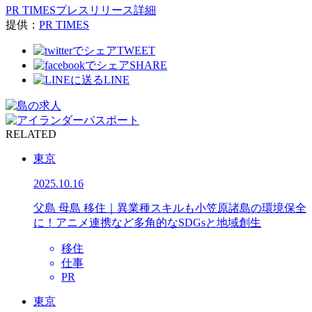
PR TIMESプレスリリース詳細
提供：
PR TIMES
TWEET
SHARE
LINE
RELATED
東京
2025.10.16
父島 母島 移住｜異業種スキルも小笠原諸島の環境保全
に！アニメ連携など多角的なSDGsと地域創生
移住
仕事
PR
東京