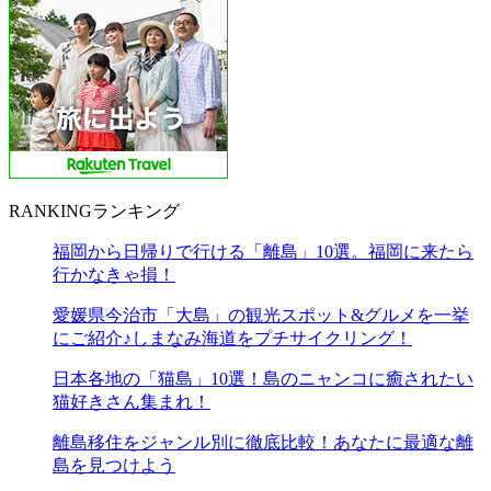
RANKING
ランキング
福岡から日帰りで行ける「離島」10選。福岡に来たら
行かなきゃ損！
愛媛県今治市「大島」の観光スポット&グルメを一挙
にご紹介♪しまなみ海道をプチサイクリング！
日本各地の「猫島」10選！島のニャンコに癒されたい
猫好きさん集まれ！
離島移住をジャンル別に徹底比較！あなたに最適な離
島を見つけよう