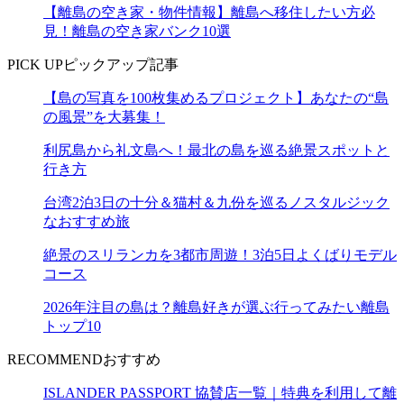
【離島の空き家・物件情報】離島へ移住したい方必
見！離島の空き家バンク10選
PICK UP
ピックアップ記事
【島の写真を100枚集めるプロジェクト】あなたの“島
の風景”を大募集！
利尻島から礼文島へ！最北の島を巡る絶景スポットと
行き方
台湾2泊3日の十分＆猫村＆九份を巡るノスタルジック
なおすすめ旅
絶景のスリランカを3都市周遊！3泊5日よくばりモデル
コース
2026年注目の島は？離島好きが選ぶ行ってみたい離島
トップ10
RECOMMEND
おすすめ
ISLANDER PASSPORT 協賛店一覧｜特典を利用して離