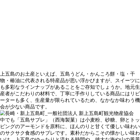
上五島のお土産といえば、五島うどん・かんころ餅・塩・干
物・椿油に代表される特産品が思い浮かびますが、スイーツに
も多彩なラインナップがあることをご存知でしょうか。地元生
産者がこだわりの材料で、丁寧に手作りしている商品にはリピ
ーターも多く、生産量が限られているため、なかなか味わう機
会が少ない商品です。
中でも「五島サブレ」（西海製菓）は小麦粉、砂糖、卵とトッ
ピングのアーモンドを原料に、ほんのりと甘くて優しい味わい
のサクサク食感のサブレです。素朴だからこその懐かしい味わ
いは、上五島のゆったりと流れる時間や、雄大な海や山の風景