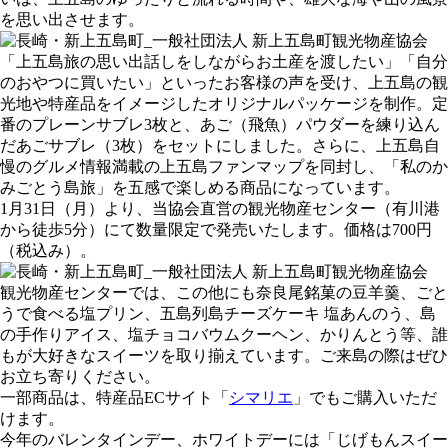
を思い出させます。
「上五島旅の思い出話しをしながらお土産を渡したい」「自分
のおやつに買いたい」といったお客様の声を受け、上五島の観
光地や特産品をイメージしたオリジナルパッケージを制作。定
番のプレーンサブレ3枚と、あご（飛魚）パウダーを練り込ん
だあごサブレ（3枚）をセットにしました。さらに、上五島自
慢のグルメ情報満載の上五島ファンマップを同封し、「私のか
みごとう島旅」を五感で楽しめる商品になっています。
1月31日（月）より、当協会直営の観光物産センター（有川港
から徒歩5分）にて数量限定で発売いたします。価格は700円
（税込み）。
観光物産センターでは、この他にも奈良尾銘菓の豆羊羹、ごと
うで食べる塩プリン、五島列島チーズケーキ 塩あんのう、島
の手作りアイス、塩チョコバウムクーヘン、かりんとう等、誰
もが大好きなスイーツを取り揃えています。ご来島の際はぜひ
お立ち寄りください。
一部商品は、特産品ECサイト「
シマリエ
」でもご購入いただ
けます。
今年のバレンタインデー、ホワイトデーには「じげもんスイー