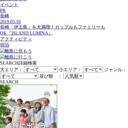
イベント
PR
長崎
2019.05.10
長崎「伊王島」を大満喫！カップルもファミリーも
OK『ISLAND LUMINA』
アクティビティ
宿泊
SEARCH
詳細検索
大エリア：
小エリア：
ジャンル：
並び順 ：
SEARCH