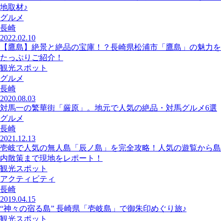
地取材♪
グルメ
長崎
2022.02.10
【鷹島】絶景と絶品の宝庫！？長崎県松浦市「鷹島」の魅力を
たっぷりご紹介！
観光スポット
グルメ
長崎
2020.08.03
対馬一の繁華街「厳原」。地元で人気の絶品・対馬グルメ6選
グルメ
長崎
2021.12.13
壱岐で人気の無人島「辰ノ島」を完全攻略！人気の遊覧から島
内散策まで現地をレポート！
観光スポット
アクティビティ
長崎
2019.04.15
“神々の宿る島” 長崎県「壱岐島」で御朱印めぐり旅♪
観光スポット