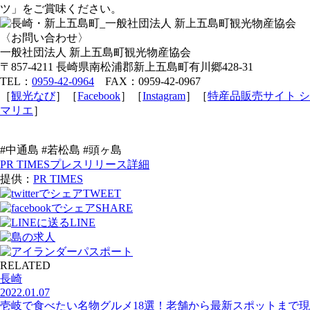
ツ」をご賞味ください。
〈お問い合わせ〉
一般社団法人 新上五島町観光物産協会
〒857-4211 長崎県南松浦郡新上五島町有川郷428-31
TEL：
0959-42-0964
FAX：0959-42-0967
［
観光なび
］［
Facebook
］［
Instagram
］［
特産品販売サイト シ
マリエ
］
#中通島 #若松島 #頭ヶ島
PR TIMESプレスリリース詳細
提供：
PR TIMES
TWEET
SHARE
LINE
RELATED
長崎
2022.01.07
壱岐で食べたい名物グルメ18選！老舗から最新スポットまで現