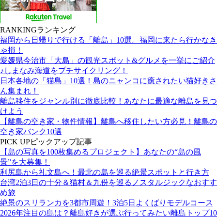
RANKING
ランキング
福岡から日帰りで行ける「離島」10選。福岡に来たら行かなき
ゃ損！
愛媛県今治市「大島」の観光スポット&グルメを一挙にご紹介
♪しまなみ海道をプチサイクリング！
日本各地の「猫島」10選！島のニャンコに癒されたい猫好きさ
ん集まれ！
離島移住をジャンル別に徹底比較！あなたに最適な離島を見つ
けよう
【離島の空き家・物件情報】離島へ移住したい方必見！離島の
空き家バンク10選
PICK UP
ピックアップ記事
【島の写真を100枚集めるプロジェクト】あなたの“島の風
景”を大募集！
利尻島から礼文島へ！最北の島を巡る絶景スポットと行き方
台湾2泊3日の十分＆猫村＆九份を巡るノスタルジックなおすす
め旅
絶景のスリランカを3都市周遊！3泊5日よくばりモデルコース
2026年注目の島は？離島好きが選ぶ行ってみたい離島トップ10