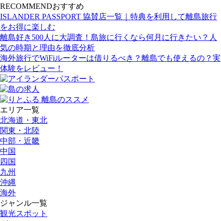
RECOMMEND
おすすめ
ISLANDER PASSPORT 協賛店一覧｜特典を利用して離島旅行
をお得に楽しむ
離島好き500人に大調査！島旅に行くなら何月に行きたい？人
気の時期と理由を徹底分析
海外旅行でWiFiルーターは借りるべき？離島でも使えるの？実
体験をレビュー！
エリア一覧
北海道・東北
関東・北陸
中部・近畿
中国
四国
九州
沖縄
海外
ジャンル一覧
観光スポット