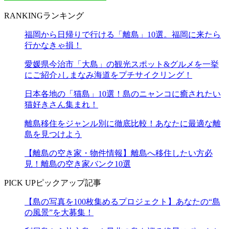
RANKING
ランキング
福岡から日帰りで行ける「離島」10選。福岡に来たら
行かなきゃ損！
愛媛県今治市「大島」の観光スポット&グルメを一挙
にご紹介♪しまなみ海道をプチサイクリング！
日本各地の「猫島」10選！島のニャンコに癒されたい
猫好きさん集まれ！
離島移住をジャンル別に徹底比較！あなたに最適な離
島を見つけよう
【離島の空き家・物件情報】離島へ移住したい方必
見！離島の空き家バンク10選
PICK UP
ピックアップ記事
【島の写真を100枚集めるプロジェクト】あなたの“島
の風景”を大募集！