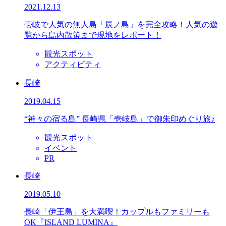
2021.12.13
壱岐で人気の無人島「辰ノ島」を完全攻略！人気の遊
覧から島内散策まで現地をレポート！
観光スポット
アクティビティ
長崎
2019.04.15
“神々の宿る島” 長崎県「壱岐島」で御朱印めぐり旅♪
観光スポット
イベント
PR
長崎
2019.05.10
長崎「伊王島」を大満喫！カップルもファミリーも
OK『ISLAND LUMINA』