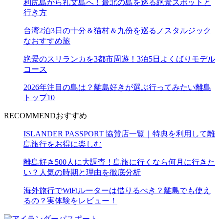
利尻島から礼文島へ！最北の島を巡る絶景スポットと
行き方
台湾2泊3日の十分＆猫村＆九份を巡るノスタルジック
なおすすめ旅
絶景のスリランカを3都市周遊！3泊5日よくばりモデル
コース
2026年注目の島は？離島好きが選ぶ行ってみたい離島
トップ10
RECOMMEND
おすすめ
ISLANDER PASSPORT 協賛店一覧｜特典を利用して離
島旅行をお得に楽しむ
離島好き500人に大調査！島旅に行くなら何月に行きた
い？人気の時期と理由を徹底分析
海外旅行でWiFiルーターは借りるべき？離島でも使え
るの？実体験をレビュー！