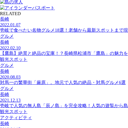
RELATED
長崎
2022.01.07
壱岐で食べたい名物グルメ18選！老舗から最新スポットまで現
グルメ
長崎
2022.02.10
【鷹島】絶景と絶品の宝庫！？長崎県松浦市「鷹島」の魅力を
観光スポット
グルメ
長崎
2020.08.03
対馬一の繁華街「厳原」。地元で人気の絶品・対馬グルメ6選
グルメ
長崎
2021.12.13
壱岐で人気の無人島「辰ノ島」を完全攻略！人気の遊覧から島
観光スポット
アクティビティ
長崎