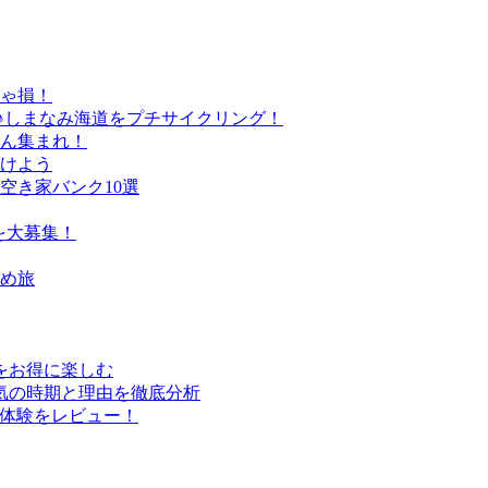
きゃ損！
♪しまなみ海道をプチサイクリング！
さん集まれ！
けよう
空き家バンク10選
を大募集！
すめ旅
行をお得に楽しむ
気の時期と理由を徹底分析
実体験をレビュー！