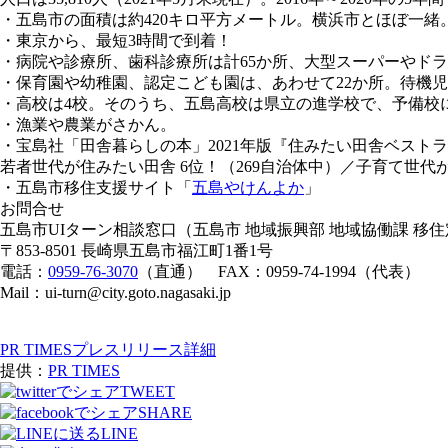
・五島市の面積は約420キロ平方メートル。横浜市とほぼ一緒
・東京から、最短3時間で到着！
・病院や診療所、歯科診療所は計65か所、大型スーパーやド
・保育園や幼稚園、認定こども園は、あわせて22か所。待機
・高校は4校。そのうち、五島⾼校は県⽴の進学校で、予備校
・漁業や農業がさかん。
・宝島社「田舎暮らしの本」2021年版『住みたい田舎ベスト
若者世代が住みたい田舎 6位！（269自治体中）／子育て世代が
・五島市移住支援サイト「
五島やけんよか
」
お問合せ
五島市UIターン相談窓口（五島市 地域振興部 地域協働課 移
〒853-8501 長崎県五島市福江町1番1号
電話：
0959-76-3070
（直通） FAX：0959-74-1994（代表）
Mail：ui-turn@city.goto.nagasaki.jp
PR TIMESプレスリリース詳細
提供：
PR TIMES
TWEET
SHARE
LINE