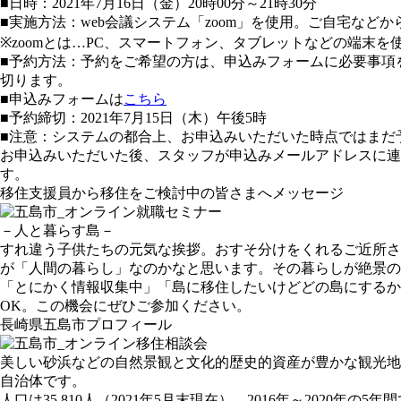
■日時：2021年7月16日（金）20時00分～21時30分
■実施方法：web会議システム「zoom」を使用。ご自宅など
※zoomとは…PC、スマートフォン、タブレットなどの端末を
■予約方法：予約をご希望の方は、申込みフォームに必要事項
切ります。
■申込みフォームは
こちら
■予約締切：2021年7月15日（木）午後5時
■注意：システムの都合上、お申込みいただいた時点ではまだ
お申込みいただいた後、スタッフが申込みメールアドレスに
す。
移住支援員から移住をご検討中の皆さまへメッセージ
－人と暮らす島－
すれ違う子供たちの元気な挨拶。おすそ分けをくれるご近所さ
が「人間の暮らし」なのかなと思います。その暮らしが絶景の
「とにかく情報収集中」「島に移住したいけどどの島にするか
OK。この機会にぜひご参加ください。
長崎県五島市プロフィール
美しい砂浜などの自然景観と文化的歴史的資産が豊かな観光地
自治体です。
人口は35,810人（2021年5月末現在）。2016年～2020年