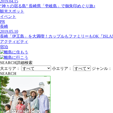
2019.04.15
“神々の宿る島” 長崎県「壱岐島」で御朱印めぐり旅♪
観光スポット
イベント
PR
長崎
2019.05.10
長崎「伊王島」を大満喫！カップルもファミリーもOK『ISLAND
アクティビティ
宿泊
SEARCH
詳細検索
大エリア：
小エリア：
ジャンル：
SEARCH