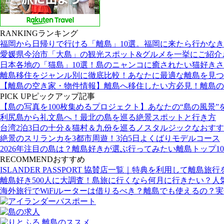
RANKING
ランキング
福岡から日帰りで行ける「離島」10選。福岡に来たら行かな
愛媛県今治市「大島」の観光スポット&グルメを一挙にご紹介
日本各地の「猫島」10選！島のニャンコに癒されたい猫好き
離島移住をジャンル別に徹底比較！あなたに最適な離島を見つ
【離島の空き家・物件情報】離島へ移住したい方必見！離島の
PICK UP
ピックアップ記事
【島の写真を100枚集めるプロジェクト】あなたの“島の風景”
利尻島から礼文島へ！最北の島を巡る絶景スポットと行き方
台湾2泊3日の十分＆猫村＆九份を巡るノスタルジックなおす
絶景のスリランカを3都市周遊！3泊5日よくばりモデルコース
2026年注目の島は？離島好きが選ぶ行ってみたい離島トップ10
RECOMMEND
おすすめ
ISLANDER PASSPORT 協賛店一覧｜特典を利用して離島旅
離島好き500人に大調査！島旅に行くなら何月に行きたい？人
海外旅行でWiFiルーターは借りるべき？離島でも使えるの？