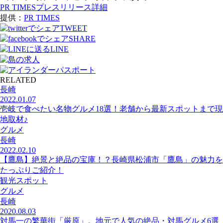
PR TIMESプレスリリース詳細
提供：
PR TIMES
TWEET
SHARE
LINE
RELATED
長崎
2022.01.07
壱岐で食べたい名物グルメ18選！老舗から最新スポットまで現
地取材♪
グルメ
長崎
2022.02.10
【鷹島】絶景と絶品の宝庫！？長崎県松浦市「鷹島」の魅力を
たっぷりご紹介！
観光スポット
グルメ
長崎
2020.08.03
対馬一の繁華街「厳原」。地元で人気の絶品・対馬グルメ6選