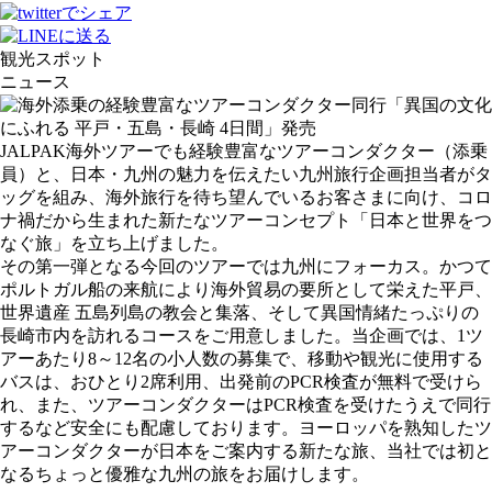
観光スポット
ニュース
JALPAK海外ツアーでも経験豊富なツアーコンダクター（添乗
員）と、日本・九州の魅力を伝えたい九州旅行企画担当者がタ
ッグを組み、海外旅行を待ち望んでいるお客さまに向け、コロ
ナ禍だから生まれた新たなツアーコンセプト「日本と世界をつ
なぐ旅」を立ち上げました。
その第一弾となる今回のツアーでは九州にフォーカス。かつて
ポルトガル船の来航により海外貿易の要所として栄えた平戸、
世界遺産 五島列島の教会と集落、そして異国情緒たっぷりの
長崎市内を訪れるコースをご用意しました。当企画では、1ツ
アーあたり8～12名の小人数の募集で、移動や観光に使用する
バスは、おひとり2席利用、出発前のPCR検査が無料で受けら
れ、また、ツアーコンダクターはPCR検査を受けたうえで同行
するなど安全にも配慮しております。ヨーロッパを熟知したツ
アーコンダクターが日本をご案内する新たな旅、当社では初と
なるちょっと優雅な九州の旅をお届けします。