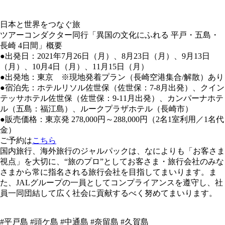
日本と世界をつなぐ旅
ツアーコンダクター同行「異国の文化にふれる 平戸・五島・
長崎 4日間」概要
●出発日：2021年7月26日（月）、8月23日（月）、9月13日
（月）、10月4日（月）、11月15日（月）
●出発地：東京 ※現地発着プラン（長崎空港集合/解散）あり
●宿泊先：ホテルリソル佐世保（佐世保：7-8月出発）、クイン
テッサホテル佐世保（佐世保：9-11月出発）、カンパーナホテ
ル（五島：福江島）、ルークプラザホテル（長崎市）
●販売価格：東京発 278,000円～288,000円（2名1室利用／1名代
金）
ご予約は
こちら
国内旅行、海外旅行のジャルパックは、なによりも「お客さま
視点」を大切に、“旅のプロ”としてお客さま・旅行会社のみな
さまから常に指名される旅行会社を目指してまいります。ま
た、JALグループの一員としてコンプライアンスを遵守し、社
員一同団結して広く社会に貢献するべく努めてまいります。
#平戸島 #頭ケ島 #中通島 #奈留島 #久賀島