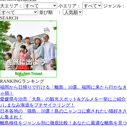
大エリア：
小エリア：
ジャンル：
並び順 ：
SEARCH
RANKING
ランキング
福岡から日帰りで行ける「離島」10選。福岡に来たら行かなき
ゃ損！
愛媛県今治市「大島」の観光スポット&グルメを一挙にご紹介
♪しまなみ海道をプチサイクリング！
日本各地の「猫島」10選！島のニャンコに癒されたい猫好きさ
ん集まれ！
離島移住をジャンル別に徹底比較！あなたに最適な離島を見つ