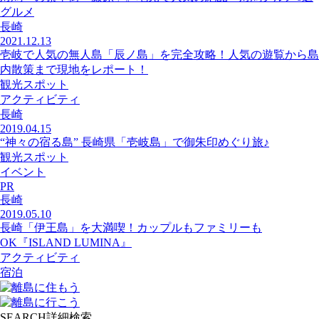
グルメ
長崎
2021.12.13
壱岐で人気の無人島「辰ノ島」を完全攻略！人気の遊覧から島
内散策まで現地をレポート！
観光スポット
アクティビティ
長崎
2019.04.15
“神々の宿る島” 長崎県「壱岐島」で御朱印めぐり旅♪
観光スポット
イベント
PR
長崎
2019.05.10
長崎「伊王島」を大満喫！カップルもファミリーも
OK『ISLAND LUMINA』
アクティビティ
宿泊
SEARCH
詳細検索