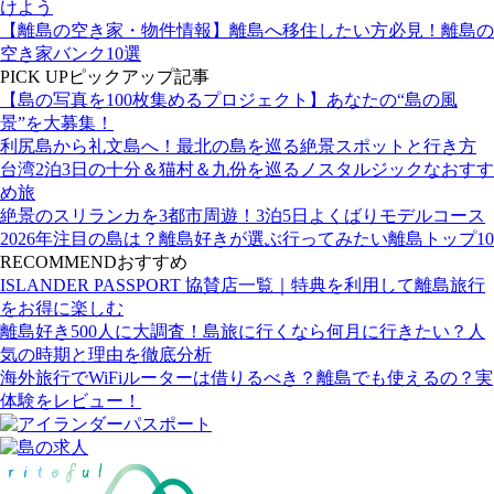
けよう
【離島の空き家・物件情報】離島へ移住したい方必見！離島の
空き家バンク10選
PICK UP
ピックアップ記事
【島の写真を100枚集めるプロジェクト】あなたの“島の風
景”を大募集！
利尻島から礼文島へ！最北の島を巡る絶景スポットと行き方
台湾2泊3日の十分＆猫村＆九份を巡るノスタルジックなおすす
め旅
絶景のスリランカを3都市周遊！3泊5日よくばりモデルコース
2026年注目の島は？離島好きが選ぶ行ってみたい離島トップ10
RECOMMEND
おすすめ
ISLANDER PASSPORT 協賛店一覧｜特典を利用して離島旅行
をお得に楽しむ
離島好き500人に大調査！島旅に行くなら何月に行きたい？人
気の時期と理由を徹底分析
海外旅行でWiFiルーターは借りるべき？離島でも使えるの？実
体験をレビュー！