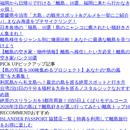
福岡から日帰りで行ける「離島」10選。福岡に来たら行かなき
ゃ損！
愛媛県今治市「大島」の観光スポット&グルメを一挙にご紹介
♪しまなみ海道をプチサイクリング！
日本各地の「猫島」10選！島のニャンコに癒されたい猫好きさ
ん集まれ！
離島移住をジャンル別に徹底比較！あなたに最適な離島を見つ
けよう
【離島の空き家・物件情報】離島へ移住したい方必見！離島の
空き家バンク10選
PICK UP
ピックアップ記事
【島の写真を100枚集めるプロジェクト】あなたの“島の風
景”を大募集！
利尻島から礼文島へ！最北の島を巡る絶景スポットと行き方
台湾2泊3日の十分＆猫村＆九份を巡るノスタルジックなおすす
め旅
絶景のスリランカを3都市周遊！3泊5日よくばりモデルコース
2026年注目の島は？離島好きが選ぶ行ってみたい離島トップ10
RECOMMEND
おすすめ
ISLANDER PASSPORT 協賛店一覧｜特典を利用して離島旅行
をお得に楽しむ