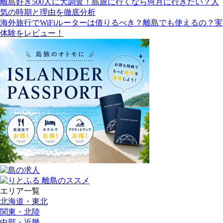
離島好き500人に大調査！島旅に行くなら何月に行きたい？人
気の時期と理由を徹底分析
海外旅行でWiFiルーターは借りるべき？離島でも使えるの？実
体験をレビュー！
エリア一覧
北海道・東北
関東・北陸
中部・近畿