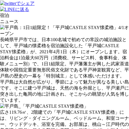
宿泊
ニュース
長崎県平戸市では、日本100名城で初めての常設の城泊施設と
して、平戸城の懐柔櫓を宿泊施設化した「平戸城CASTLE
STAY懐柔櫓」が、2021年4月1日（木）にオープンします。宿
泊料金は1泊最大60万円（消費税、サービス料、食事料金、体
験メニュー別）で、1日1組限定。平戸藩藩主が興した武家茶道
体験や国指定重要無形民俗文化財である平戸神楽観賞など、平
戸島の歴史の一幕を「特別城主」として体感いただけます。
平戸島は大自然が広がり、季節によって魅力が異なる美しい島
です。そこに建つ平戸城は、天然の海を外堀とし、平戸瀬戸に
突き出した亀岡の地に計画され、そこからの眺望が人気を博し
ています。
広さ119.76㎡、2階建ての「平戸城CASTLE STAY懐柔櫓」に
は、リビング・ダイニングルーム、ベッドルーム、和室コーナ
ー、ウッドデッキ、浴室を完備。お部屋は、桃山～江戸時代の