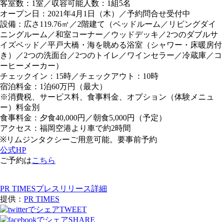
客室数
：1室／
収容可能人数
：1組5名
オープン日
：2021年4月1日（木）／予約問合せ受付中
設備
：広さ119.76㎡／2階建て（ベッドルーム／リビングダイ
ニングルーム／和室コーナー／ウッドデッキ／2つのダブルサ
イズベッド／平戸大橋・海を眺める浴室（シャワー・床暖房付
き）／2つの洗面台／2つのトイレ／ワインセラー／冷蔵庫／コ
ーヒーメーカー）
チェックイン
：15時／
チェックアウト
：10時
宿泊料金
：1泊60万円（最大）
※消費税、サービス料、食事料金、オプション（体験メニュ
ー）料金別
食事料金
：夕食40,000円／朝食5,000円（予定）
アクセス
：福岡空港より車で約2時間
※リムジンタクシーご用意可能。要事前予約
公式HP
ご予約は
こちら
PR TIMESプレスリリース詳細
提供：
PR TIMES
TWEET
SHARE