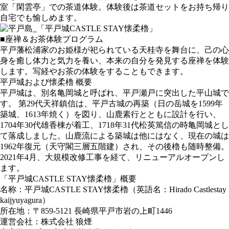
室「閑雲亭」での茶道体験。体験後は茶道セットをお持ち帰り
自宅でも愉しめます。
■座禅＆お茶体験プログラム
平戸藩松浦家のお姫様が祀られている天桂寺を舞台に、己の心
身を癒し体力と気力を養い、本来の自分を発見する座禅を体験
します。写経やお茶の体験をすることもできます。
平戸城および懐柔櫓 概要
平戸城は、別名亀岡城と呼ばれ、平戸瀬戸に突出した平山城で
す。 第29代天祥鎮信は、平戸古城の再築（日の岳城を1599年
築城、1613年焼く）を図り、山鹿素行とともに設計を行い、
1704年30代雄香棟が着工、1718年31代松英篤信の時亀岡城とし
て落成しました。山鹿流による築城は他にはなく、現在の城は
1962年復元（天守閣三層五階建）され、その後櫓も随時整備。
2021年4月、大規模改修工事を経て、リニューアルオープンし
ます。
「平戸城CASTLE STAY懐柔櫓」概要
名称
：平戸城CASTLE STAY懐柔櫓（英語名：Hirado Castlestay
kaijyuyagura）
所在地
：〒859-5121 長崎県平戸市岩の上町1446
運営会社
：株式会社 狼煙