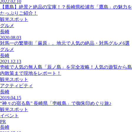
2022.02.10
【鷹島】絶景と絶品の宝庫！？長崎県松浦市「鷹島」の魅力を
たっぷりご紹介！
観光スポット
グルメ
長崎
2020.08.03
対馬一の繁華街「厳原」。地元で人気の絶品・対馬グルメ6選
グルメ
長崎
2021.12.13
壱岐で人気の無人島「辰ノ島」を完全攻略！人気の遊覧から島
内散策まで現地をレポート！
観光スポット
アクティビティ
長崎
2019.04.15
“神々の宿る島” 長崎県「壱岐島」で御朱印めぐり旅♪
観光スポット
イベント
PR
長崎