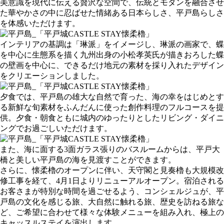
美意識を現代に伝える贅沢な空間で、伝統とモダンを融合させ
た華やかさの中に忍ばせた情緒ある日本らしさ、平戸島らしさ
を体感いただけます。
インテリアの基調は「琳派」をイメージし、琳派の画家で、蝶
を中心に生態系を描く九州出身の小松孝英氏が描きおろした蝶
の壁画を中心に、できるだけ地元の素材を採り入れたデザイン
をクリエーションしました。
夕食では、平戸島の雄大な自然で育った、海の幸をはじめとす
る新鮮な旬素材をふんだんに使った創作料理のフルコースを提
供。夕食・朝食ともに城内のゆったりとしたリビング・ダイニ
ングでお過ごしいただけます。
また、海に面する3面ガラス張りのバスルームからは、平戸大
橋と美しい平戸島の海を見渡すことができます。
さらに、懐柔櫓のオープンに伴い、天守閣と見奏櫓も大規模改
修工事を経て、4月1日よりリニューアルオープン。宿泊される
お客さまが特別な時間を過ごせるよう、コンシェルジュが、平
戸島の文化を感じる旅、大自然に触れる旅、歴史を訪ねる旅な
ど、ご希望に合わせて様々な体験メニューを組み入れ、極上の
キャッスルステイを演出します。