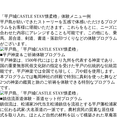
「平戸城CASTLE STAY懐柔櫓」体験メニュー例
平戸島が紡いできたストーリーを五感で体感いただけるプログ
ラムをお客様に堪能いただきます。これらをもとに、ニーズに
合わせた内容にアレンジすることも可能です。この他にも、乗
馬、居合道、剣道、書道・落款印づくりなどの体験プログラム
がございます。
■平戸神楽＆ご祈祷体験プログラム
平戸神楽は、1500年代にはじまり九州を代表する神楽であり、
国の重要無形民俗文化財の指定を受けた平戸の伝統的な伝統芸
能です。平戸神楽では全国でも珍しく、刀や鎧を使用します。
本プログラムでは亀岡神社の拝殿で特別に真剣を使った舞など
2つの神楽の鑑賞と旅のご祈祷を体験できる特別なプログラム
です。
■鎮信流茶道体験・茶道セット付プログラム
鎮信流は、松浦家29代当主松浦鎮信を流祖とする平戸藩松浦家
に伝わる武家-大名茶道の一派です。農村庶民の質素な居住様
式を取り入れ、ほとんど自然の材料を以って構築された草庵茶