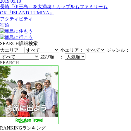
2019.05.10
長崎「伊王島」を大満喫！カップルもファミリーも
OK『ISLAND LUMINA』
アクティビティ
宿泊
SEARCH
詳細検索
大エリア：
小エリア：
ジャンル：
並び順 ：
SEARCH
RANKING
ランキング