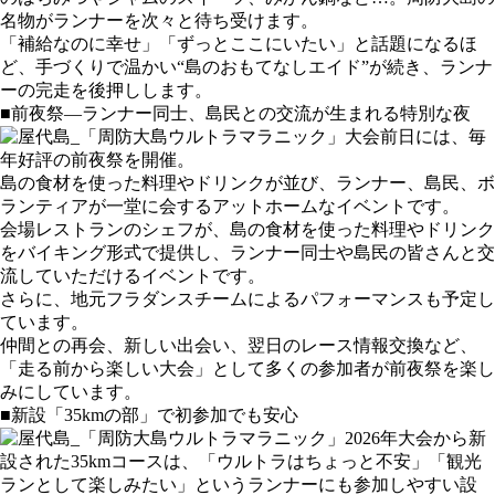
名物がランナーを次々と待ち受けます。
「補給なのに幸せ」「ずっとここにいたい」と話題になるほ
ど、手づくりで温かい“島のおもてなしエイド”が続き、ランナ
ーの完走を後押しします。
■前夜祭—ランナー同士、島民との交流が生まれる特別な夜
大会前日には、毎
年好評の前夜祭を開催。
島の食材を使った料理やドリンクが並び、ランナー、島民、ボ
ランティアが一堂に会するアットホームなイベントです。
会場レストランのシェフが、島の食材を使った料理やドリンク
をバイキング形式で提供し、ランナー同士や島民の皆さんと交
流していただけるイベントです。
さらに、地元フラダンスチームによるパフォーマンスも予定し
ています。
仲間との再会、新しい出会い、翌日のレース情報交換など、
「走る前から楽しい大会」として多くの参加者が前夜祭を楽し
みにしています。
■新設「35kmの部」で初参加でも安心
2026年大会から新
設された35kmコースは、「ウルトラはちょっと不安」「観光
ランとして楽しみたい」というランナーにも参加しやすい設