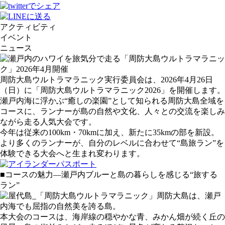
アクティビティ
イベント
ニュース
周防大島ウルトラマラニック実行委員会は、2026年4月26日
（日）に「周防大島ウルトラマラニック2026」を開催します。
瀬戸内海に浮かぶ“癒しの楽園”として知られる周防大島全域を
コースに、ランナーが島の自然や文化、人々との交流を楽しみ
ながら走る人気大会です。
今年は従来の100km・70kmに加え、新たに35kmの部を新設。
より多くのランナーが、自分のレベルに合わせて“島旅ラン”を
体験できる大会へと生まれ変わります。
■コースの魅力—瀬戸内ブルーと島の暮らしを感じる“旅する
ラン”
周防大島は、瀬戸
内海でも屈指の自然美を誇る島。
本大会のコースは、海岸線の穏やかな青、みかん畑が続く丘の