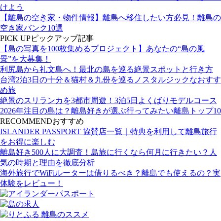
けよう
【離島の空き家・物件情報】離島へ移住したい方必見！離島の
空き家バンク10選
PICK UP
ピックアップ記事
【島の写真を100枚集めるプロジェクト】あなたの“島の風
景”を大募集！
利尻島から礼文島へ！最北の島を巡る絶景スポットと行き方
台湾2泊3日の十分＆猫村＆九份を巡るノスタルジックなおすす
め旅
絶景のスリランカを3都市周遊！3泊5日よくばりモデルコース
2026年注目の島は？離島好きが選ぶ行ってみたい離島トップ10
RECOMMEND
おすすめ
ISLANDER PASSPORT 協賛店一覧｜特典を利用して離島旅行
をお得に楽しむ
離島好き500人に大調査！島旅に行くなら何月に行きたい？人
気の時期と理由を徹底分析
海外旅行でWiFiルーターは借りるべき？離島でも使えるの？実
体験をレビュー！