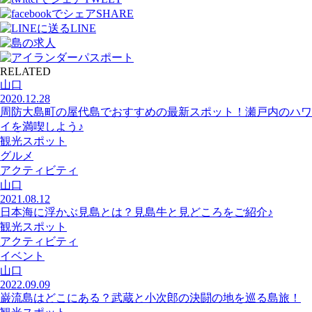
SHARE
LINE
RELATED
山口
2020.12.28
周防大島町の屋代島でおすすめの最新スポット！瀬戸内のハワ
イを満喫しよう♪
観光スポット
グルメ
アクティビティ
山口
2021.08.12
日本海に浮かぶ見島とは？見島牛と見どころをご紹介♪
観光スポット
アクティビティ
イベント
山口
2022.09.09
巌流島はどこにある？武蔵と小次郎の決闘の地を巡る島旅！