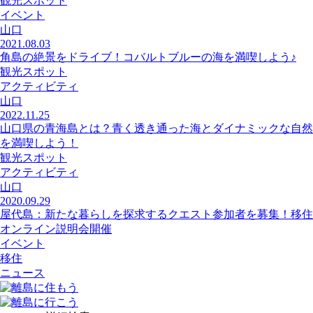
観光スポット
イベント
山口
2021.08.03
角島の絶景をドライブ！コバルトブルーの海を満喫しよう♪
観光スポット
アクティビティ
山口
2022.11.25
山口県の青海島とは？青く透き通った海とダイナミックな自然
を満喫しよう！
観光スポット
アクティビティ
山口
2020.09.29
屋代島：新たな暮らしを探求するクエスト参加者を募集！移住
オンライン説明会開催
イベント
移住
ニュース