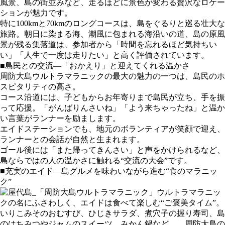
風景、島の街並みなど、走るほどに景色が変わる贅沢なロケー
ションが魅力です。
特に100kmと70kmのロングコースは、島をぐるりと巡る壮大な
旅路。朝日に染まる海、潮風に包まれる海沿いの道、島の原風
景が残る集落道は、参加者から「時間を忘れるほど気持ちい
い」「人生で一度は走りたい」と高く評価されています。
■島民との交流—「おかえり」と迎えてくれる温かさ
周防大島ウルトラマラニックの最大の魅力の一つは、島民のホ
スピタリティの高さ。
コース沿道には、子どもからお年寄りまで島民が立ち、手を振
って応援。「がんばりんさいね」「よう来ちゃったね」と温か
い言葉がランナーを励まします。
エイドステーションでも、地元のボランティアが笑顔で迎え、
ランナーとの会話が自然と生まれます。
ゴール後には「また帰ってきんさい」と声をかけられるなど、
島ならではの人の温かさに触れる“交流の大会”です。
■充実のエイド—島グルメを味わいながら進む“食のマラニッ
ク”
ウルトラマラニッ
クの名にふさわしく、エイドは食べて楽しむ“ご褒美タイム”。
いりこみそのおむすび、ひじきサラダ、煮穴子の握り寿司、島
のはちみつやジャムのスイーツ、みかん鍋など…。周防大島の