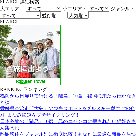
SEARCH
詳細検索
大エリア：
小エリア：
ジャンル：
並び順 ：
SEARCH
RANKING
ランキング
福岡から日帰りで行ける「離島」10選。福岡に来たら行かなき
ゃ損！
愛媛県今治市「大島」の観光スポット&グルメを一挙にご紹介
♪しまなみ海道をプチサイクリング！
日本各地の「猫島」10選！島のニャンコに癒されたい猫好きさ
ん集まれ！
離島移住をジャンル別に徹底比較！あなたに最適な離島を見つ