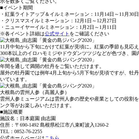
示を数多くご覧ください。
■イベント期間
・紅葉ライトアップ＆イルミネーション：11月14日～11月30日
・クリスマスイルミネーション：12月1日～12月27日
・ニューイヤーイルミネーション：1月2日～1月11日
※各イベント詳細は
公式サイト
をご確認ください
11月中旬から下旬にかけて紅葉が見頃に。紅葉の季節も見応
300本以上のイロハモミジやドウダンツツジなどが色づき、園
年間を通して満開の牡丹をご覧いただけます。
屋外の牡丹園では例年4月上旬から5月下旬が見頃ですが、牡
いています。
大根島の雲州人参（高麗人参）
雲州人参ミュージアムは雲州人参の歴史や産業としての役割を
ンク等がお楽しみいただけます。
■施設概要
施設名：日本庭園 由志園
住所：〒690-1492 島根県松江市八束町波入1260-2
TEL：0852-76-2255
公式ホームページは
こちら