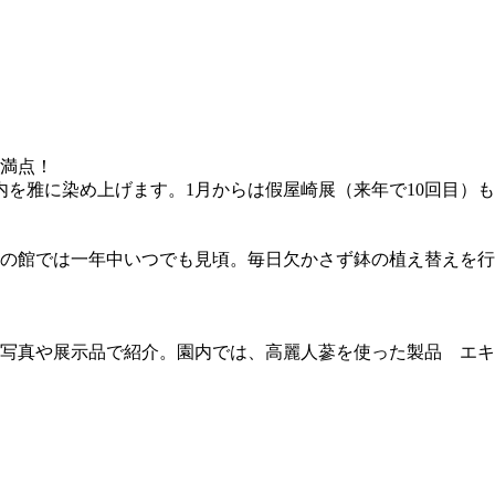
え満点！
内を雅に染め上げます。1月からは假屋崎展（来年で10回目）
丹の館では一年中いつでも見頃。毎日欠かさず鉢の植え替えを
写真や展示品で紹介。園内では、高麗人蔘を使った製品 エキ