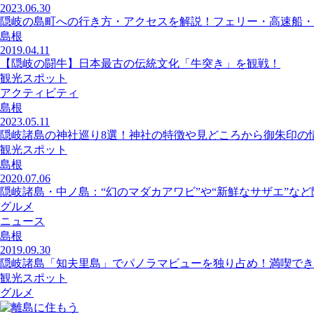
2023.06.30
隠岐の島町への行き方・アクセスを解説！フェリー・高速船・
島根
2019.04.11
【隠岐の闘牛】日本最古の伝統文化「牛突き」を観戦！
観光スポット
アクティビティ
島根
2023.05.11
隠岐諸島の神社巡り8選！神社の特徴や見どころから御朱印の
観光スポット
島根
2020.07.06
隠岐諸島・中ノ島：“幻のマダカアワビ”や“新鮮なサザエ”な
グルメ
ニュース
島根
2019.09.30
隠岐諸島「知夫里島」でパノラマビューを独り占め！満喫でき
観光スポット
グルメ