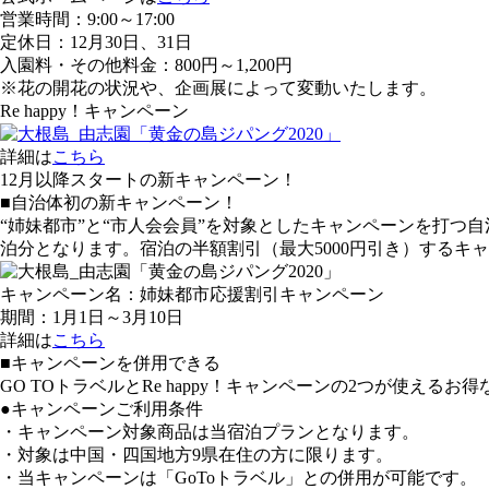
営業時間：9:00～17:00
定休日：12月30日、31日
入園料・その他料金：800円～1,200円
※花の開花の状況や、企画展によって変動いたします。
Re happy！キャンペーン
詳細は
こちら
12月以降スタートの新キャンペーン！
■自治体初の新キャンペーン！
“姉妹都市”と“市人会会員”を対象としたキャンペーンを打つ自
泊分となります。宿泊の半額割引（最大5000円引き）するキ
キャンペーン名：姉妹都市応援割引キャンペーン
期間：1月1日～3月10日
詳細は
こちら
■キャンペーンを併用できる
GO TOトラベルとRe happy！キャンペーンの2つが使えるお
●キャンペーンご利用条件
・キャンペーン対象商品は当宿泊プランとなります。
・対象は中国・四国地方9県在住の方に限ります。
・当キャンペーンは「GoToトラベル」との併用が可能です。