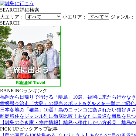
SEARCH
詳細検索
大エリア：
小エリア：
ジャンル：
SEARCH
RANKING
ランキング
福岡から日帰りで行ける「離島」10選。福岡に来たら行かな
愛媛県今治市「大島」の観光スポット&グルメを一挙にご紹介
日本各地の「猫島」10選！島のニャンコに癒されたい猫好き
離島移住をジャンル別に徹底比較！あなたに最適な離島を見つ
【離島の空き家・物件情報】離島へ移住したい方必見！離島の
PICK UP
ピックアップ記事
【島の写真を100枚集めるプロジェクト】あなたの“島の風景”