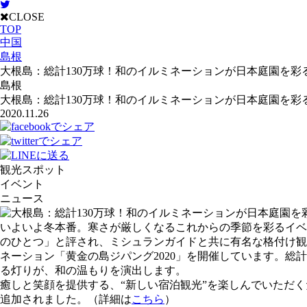
CLOSE
TOP
中国
島根
大根島：総計130万球！和のイルミネーションが日本庭園を彩る
島根
大根島：総計130万球！和のイルミネーションが日本庭園を彩る
2020.11.26
観光スポット
イベント
ニュース
いよいよ冬本番。寒さが厳しくなるこれからの季節を彩るイベ
のひとつ」と評され、ミシュランガイドと共に有名な格付け観
ネーション「黄金の島ジパング2020」を開催しています。総
る灯りが、和の温もりを演出します。
癒しと笑顔を提供する、“新しい宿泊観光”を楽しんでいただく
追加されました。（詳細は
こちら
）