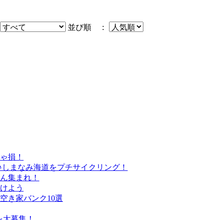
並び順 ：
きゃ損！
♪しまなみ海道をプチサイクリング！
さん集まれ！
けよう
空き家バンク10選
を大募集！