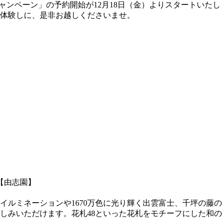
引キャンペーン」の予約開始が12月18日（金）よりスタートいた
体験しに、是非お越しくださいませ。
【由志園】
イルミネーションや1670万色に光り輝く出雲富士、千坪の藤
しみいただけます。花札48といった花札をモチーフにした和