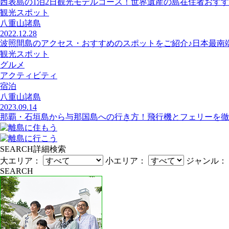
西表島の1泊2日観光モデルコース！世界遺産の島在住者おす
観光スポット
八重山諸島
2022.12.28
波照間島のアクセス・おすすめのスポットをご紹介♪日本最南
観光スポット
グルメ
アクティビティ
宿泊
八重山諸島
2023.09.14
那覇・石垣島から与那国島への行き方！飛行機とフェリーを徹
SEARCH
詳細検索
大エリア：
小エリア：
ジャンル：
SEARCH