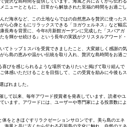
で贅沢な島時間を提供しています。海風と共に古くから伝わる
メニューとともに、日常から解放された至福の時間をお過ごし
んだ海水など、この土地ならではの自然恵みを贅沢に使ったス
がら心身ともにリラックスできる「ヨガウェルネス」など幅広
康長寿を背景に、今年8月新館ガーデンに完成した「スパアガ
たを輝かせ続ける』という長年の実践がクリスタルアワード・
おいてトップ１スパを受賞できましたこと、大変嬉しく感謝の気
がら島の恵みや温かい伝統を取り入れ、贅沢な島時間をお過ご
る喜びを感じられるような場所でありたいと掲げて取り組んで
ご体感いただけることを目指して、この受賞を励みに今後もス
が選ばれました。
本で開催して以来、毎年アワード授賞者を発表しています。読者やユ
ています。アワードには、ユーザーや専門家による投票数によ
で心と体をときほぐすリラクゼーションサロンです。美ら島のエネ
。海風と共に古くから伝わる石垣島の文化に触れ、自然のエネ