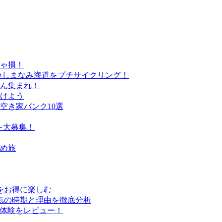
きゃ損！
♪しまなみ海道をプチサイクリング！
さん集まれ！
けよう
空き家バンク10選
を大募集！
すめ旅
行をお得に楽しむ
気の時期と理由を徹底分析
実体験をレビュー！