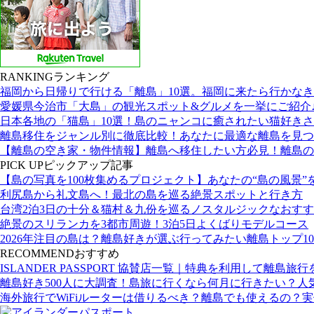
RANKING
ランキング
福岡から日帰りで行ける「離島」10選。福岡に来たら行かな
愛媛県今治市「大島」の観光スポット&グルメを一挙にご紹介
日本各地の「猫島」10選！島のニャンコに癒されたい猫好き
離島移住をジャンル別に徹底比較！あなたに最適な離島を見つ
【離島の空き家・物件情報】離島へ移住したい方必見！離島の
PICK UP
ピックアップ記事
【島の写真を100枚集めるプロジェクト】あなたの“島の風景”
利尻島から礼文島へ！最北の島を巡る絶景スポットと行き方
台湾2泊3日の十分＆猫村＆九份を巡るノスタルジックなおす
絶景のスリランカを3都市周遊！3泊5日よくばりモデルコース
2026年注目の島は？離島好きが選ぶ行ってみたい離島トップ10
RECOMMEND
おすすめ
ISLANDER PASSPORT 協賛店一覧｜特典を利用して離島旅
離島好き500人に大調査！島旅に行くなら何月に行きたい？人
海外旅行でWiFiルーターは借りるべき？離島でも使えるの？