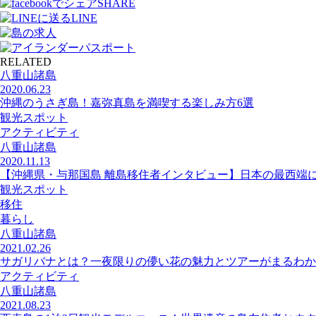
SHARE
LINE
RELATED
八重山諸島
2020.06.23
沖縄のうさぎ島！嘉弥真島を満喫する楽しみ方6選
観光スポット
アクティビティ
八重山諸島
2020.11.13
【沖縄県・与那国島 離島移住者インタビュー】日本の最西端
観光スポット
移住
暮らし
八重山諸島
2021.02.26
サガリバナとは？一夜限りの儚い花の魅力とツアーがまるわか
アクティビティ
八重山諸島
2021.08.23