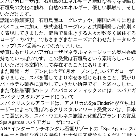
スパアガローザは、石垣島のエネルギーと新鮮な香りを凝縮し
石垣島の文化に触れ、自然のエネルギー、優しい肌触り、そし
いただけます。
話題の微細藻類「石垣島産ユーグレナ」や、南国の香りに包ま
パメニューに加え、株式会社ユーグレナと共同開発した特別メ
く表現してきました。健康で長生きする人々が数多く居住する
ローザ・カバナ」でもさまざまなニーズに合わせたトータルウ
トップ1スパ受賞へとつながりました。
受賞にあたりスパアガローザゼネラルマネージャーの奥村香織
持ちでいっぱいです。この受賞は石垣島という素晴らしいロケ
しいただける空間として存在することにあります。
また新館・ガーデン内に今年8月オープンしたスパアガローザ
参りました。スパを通してより幸せを感じられること、繋がり
パ・ホテル業界に貢献していきたい所存です」と述べました。
また化粧品部門のトップスパコスメティックスには、スパアガロ
スパ クリスタルアワードについて
スパ クリスタルアワードは、アメリカのSpa Finder社が
ーザーによって選ばれるクリスタルアワード受賞スパは、日本
って選ばれる、スパ・ウエルネス施設と化粧品ブランドの賞及
Spa Agarosa スパ アガローザについて
ANAインターコンチネンタル石垣リゾートの「Spa Agar
ルギーと新鮮な香りを凝縮した天然由来成分をふんだんに用い