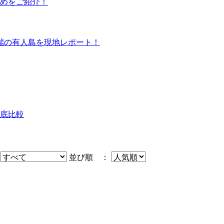
すめをご紹介！
端の有人島を現地レポート！
底比較
並び順 ：