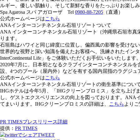
ルギー、優しい肌触り、そして新鮮な香りをたっぷりお楽しみ
Spa Agarosa スパ アガローザ Tel
0980-88-7205
（直通）
公式ホームページは
こちら
ANAインターコンチネンタル石垣リゾートついて
ANA インターコンチネンタル石垣リゾート（沖縄県石垣市真栄里3
ります。
石垣島はハワイと同じ緯度に位置し、偏西風の影響を受けない
世界的な視野と深い知識を備えたお客様へ、洗練されたインター
InterContinental Life」をご体験いただくお手伝いをいたします
2020年7月に、日本初となるクラブインターコンチネンタルを
設、4つのプール（屋内外）などを有する国内屈指のラグジュ
公式ホームページは
こちら
ANAインターコンチネンタル石垣リゾートの衛生基準につい
IHGホテルは今年5月、「IHGクリーンプロミス」を立ち上
し、ゲストエクスペリエンスの向上を図っております。ANA
てまいります。IHGクリーンプロミスの詳細は、
こちら
よりご
PR TIMESプレスリリース詳細
提供：
PR TIMES
TWEET