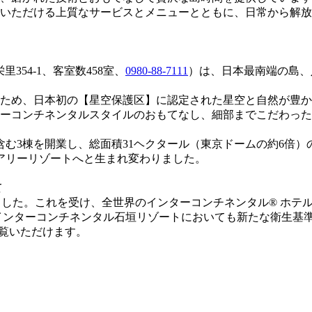
いただける上質なサービスとメニューとともに、日常から解放
54-1、客室数458室、
0980-88-7111
）は、日本最南端の島、
ため、日本初の【星空保護区】に認定された星空と自然が豊か
コンチネンタルスタイルのおもてなし、細部までこだわったエレガ
。
含む3棟を開業し、総面積31ヘクタール（東京ドームの約6倍）
アリーリゾートへと生まれ変わりました。
て
げました。これを受け、全世界のインターコンチネンタル® ホ
インターコンチネンタル石垣リゾートにおいても新たな衛生基
覧いただけます。