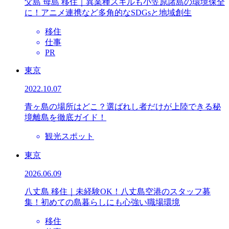
父島 母島 移住｜異業種スキルも小笠原諸島の環境保全
に！アニメ連携など多角的なSDGsと地域創生
移住
仕事
PR
東京
2022.10.07
青ヶ島の場所はどこ？選ばれし者だけが上陸できる秘
境離島を徹底ガイド！
観光スポット
東京
2026.06.09
八丈島 移住｜未経験OK！八丈島空港のスタッフ募
集！初めての島暮らしにも心強い職場環境
移住