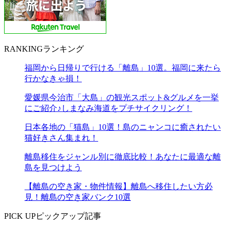
RANKING
ランキング
福岡から日帰りで行ける「離島」10選。福岡に来たら
行かなきゃ損！
愛媛県今治市「大島」の観光スポット&グルメを一挙
にご紹介♪しまなみ海道をプチサイクリング！
日本各地の「猫島」10選！島のニャンコに癒されたい
猫好きさん集まれ！
離島移住をジャンル別に徹底比較！あなたに最適な離
島を見つけよう
【離島の空き家・物件情報】離島へ移住したい方必
見！離島の空き家バンク10選
PICK UP
ピックアップ記事