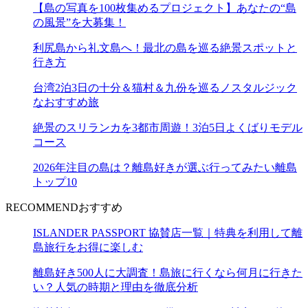
【島の写真を100枚集めるプロジェクト】あなたの“島
の風景”を大募集！
利尻島から礼文島へ！最北の島を巡る絶景スポットと
行き方
台湾2泊3日の十分＆猫村＆九份を巡るノスタルジック
なおすすめ旅
絶景のスリランカを3都市周遊！3泊5日よくばりモデル
コース
2026年注目の島は？離島好きが選ぶ行ってみたい離島
トップ10
RECOMMEND
おすすめ
ISLANDER PASSPORT 協賛店一覧｜特典を利用して離
島旅行をお得に楽しむ
離島好き500人に大調査！島旅に行くなら何月に行きた
い？人気の時期と理由を徹底分析