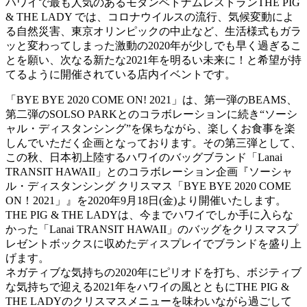
ハワイで最も人気のあるモダンベトナムレストランTHE PIG
& THE LADY では、コロナウイルスの流行、気候変動によ
る自然災害、東京オリンピックの中止など、生活様式もガラ
ッと変わってしまった激動の2020年が少しでも早く過ぎるこ
とを願い、次なる新たな2021年を明るい未来に！と希望が持
てるように開催されている店内イベントです。
「BYE BYE 2020 COME ON! 2021」は、第一弾のBEAMS、
第二弾のSOLSO PARKとのコラボレーションに続き“ソーシ
ャル・ディスタンシング”を保ちながら、楽しくお食事を楽
しんでいただく企画となっております。その第三弾として、
この秋、日本初上陸するハワイのバッグブランド「Lanai
TRANSIT HAWAII」とのコラボレーション企画『ソーシャ
ル・ディスタンシング クリスマス「BYE BYE 2020 COME
ON！2021」』を2020年9月18日(金)より開催いたします。
THE PIG & THE LADYは、今までハワイでしか手に入らな
かった「Lanai TRANSIT HAWAII」のバッグをクリスマスプ
レゼントボックスに収めたディスプレイでブランドを盛り上
げます。
ネガティブな気持ちの2020年にピリオドを打ち、ボジティブ
な気持ちで迎える2021年をハワイの風とともにTHE PIG &
THE LADYのクリスマスメニューを味わいながら過ごして