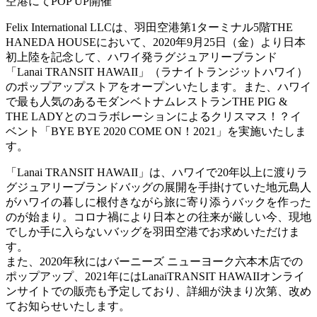
Felix International LLCは、羽田空港第1ターミナル5階THE
HANEDA HOUSEにおいて、2020年9月25日（金）より日本
初上陸を記念して、ハワイ発ラグジュアリーブランド
「Lanai TRANSIT HAWAII」（ラナイトランジットハワイ）
のポップアップストアをオープンいたします。また、ハワイ
で最も人気のあるモダンベトナムレストランTHE PIG &
THE LADYとのコラボレーションによるクリスマス！？イ
ベント「BYE BYE 2020 COME ON！2021」を実施いたしま
す。
「Lanai TRANSIT HAWAII」は、ハワイで20年以上に渡りラ
グジュアリーブランドバッグの展開を手掛けていた地元島人
がハワイの暮しに根付きながら旅に寄り添うバックを作った
のが始まり。コロナ禍により日本との往来が厳しい今、現地
でしか手に入らないバッグを羽田空港でお求めいただけま
す。
また、2020年秋にはバーニーズ ニューヨーク六本木店での
ポップアップ、2021年にはLanaiTRANSIT HAWAIIオンライ
ンサイトでの販売も予定しており、詳細が決まり次第、改め
てお知らせいたします。