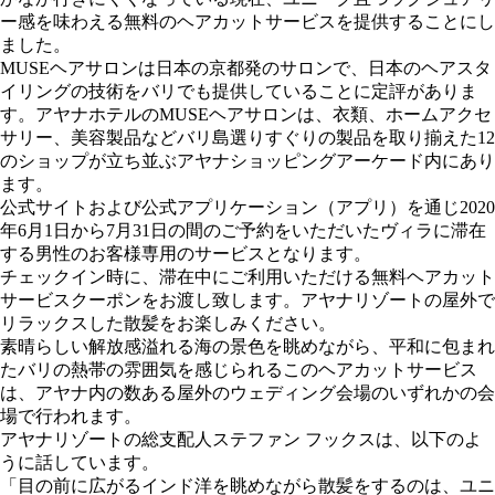
ー感を味わえる無料のヘアカットサービスを提供することにし
ました。
MUSEヘアサロンは日本の京都発のサロンで、日本のヘアスタ
イリングの技術をバリでも提供していることに定評がありま
す。アヤナホテルのMUSEヘアサロンは、衣類、ホームアクセ
サリー、美容製品などバリ島選りすぐりの製品を取り揃えた12
のショップが立ち並ぶアヤナショッピングアーケード内にあり
ます。
公式サイトおよび公式アプリケーション（アプリ）を通じ2020
年6月1日から7月31日の間のご予約をいただいたヴィラに滞在
する男性のお客様専用のサービスとなります。
チェックイン時に、滞在中にご利用いただける無料ヘアカット
サービスクーポンをお渡し致します。アヤナリゾートの屋外で
リラックスした散髪をお楽しみください。
素晴らしい解放感溢れる海の景色を眺めながら、平和に包まれ
たバリの熱帯の雰囲気を感じられるこのヘアカットサービス
は、アヤナ内の数ある屋外のウェディング会場のいずれかの会
場で行われます。
アヤナリゾートの総支配人ステファン フックスは、以下のよ
うに話しています。
「目の前に広がるインド洋を眺めながら散髪をするのは、ユニ