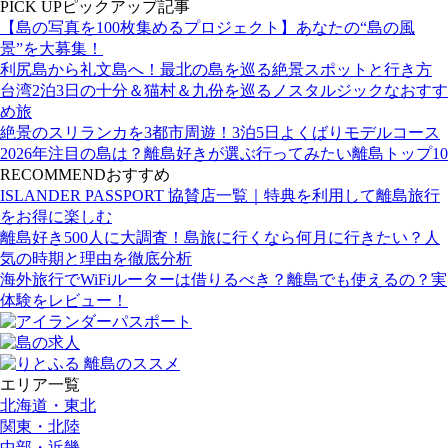
PICK UP
ピックアップ記事
【島の写真を100枚集めるプロジェクト】あなたの“島の風
景”を大募集！
利尻島から礼文島へ！最北の島を巡る絶景スポットと行き方
台湾2泊3日の十分＆猫村＆九份を巡るノスタルジックなおすす
め旅
絶景のスリランカを3都市周遊！3泊5日よくばりモデルコース
2026年注目の島は？離島好きが選ぶ行ってみたい離島トップ10
RECOMMEND
おすすめ
ISLANDER PASSPORT 協賛店一覧｜特典を利用して離島旅行
をお得に楽しむ
離島好き500人に大調査！島旅に行くなら何月に行きたい？人
気の時期と理由を徹底分析
海外旅行でWiFiルーターは借りるべき？離島でも使えるの？実
体験をレビュー！
エリア一覧
北海道・東北
関東・北陸
中部・近畿