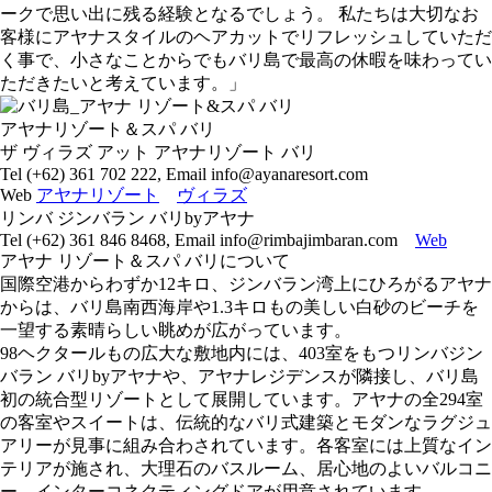
ークで思い出に残る経験となるでしょう。 私たちは大切なお
客様にアヤナスタイルのヘアカットでリフレッシュしていただ
く事で、小さなことからでもバリ島で最高の休暇を味わってい
ただきたいと考えています。」
アヤナリゾート＆スパ バリ
ザ ヴィラズ アット アヤナリゾート バリ
Tel (+62) 361 702 222, Email info@ayanaresort.com
Web
アヤナリゾート
ヴィラズ
リンバ ジンバラン バリbyアヤナ
Tel (+62) 361 846 8468, Email info@rimbajimbaran.com
Web
アヤナ リゾート＆スパ バリについて
国際空港からわずか12キロ、ジンバラン湾上にひろがるアヤナ
からは、バリ島南西海岸や1.3キロもの美しい白砂のビーチを
一望する素晴らしい眺めが広がっています。
98ヘクタールもの広大な敷地内には、403室をもつリンバジン
バラン バリbyアヤナや、アヤナレジデンスが隣接し、バリ島
初の統合型リゾートとして展開しています。アヤナの全294室
の客室やスイートは、伝統的なバリ式建築とモダンなラグジュ
アリーが見事に組み合わされています。各客室には上質なイン
テリアが施され、大理石のバスルーム、居心地のよいバルコニ
ー、インターコネクティングドアが用意されています。