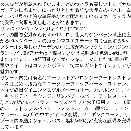
タスなどが用意されています。どのヴィラも美しいトロピカル
ガーデンに包まれ、ゆったりとした豪華な大理石のバスルーム
や、バリ島の上質な調度品などが配されているほか、ヴィラ内
で贅沢に食事を楽しむことができます。
リンバ ジンバラン バリbyアヤナについて
バリの国際空港からわずか12キロ、壮大なジンバラン湾上に広
がる90ヘクタールものカランマスエステート内に位置する8ヘ
クタールの美しいガーデンの中に広がるシックなリンバジンバ
ラン・バリByアヤナは「森林」という意味通り色濃い緑に包
まれています。持続可能なデザインをテーマにした403室の客
室やスイートはコンテンポラリーでエレガントなインテリアが
魅力です。
リゾート内には有名なアーヤットアバロンシーフードレストラ
ンをはじめお洒落なユニークルーフトップバー＆レストラン、
トォゲ終日ダイニング＆グルメベーカリー、カンポンバリ、オ
ーキッドティーラウンジ、リンバプールバー、フォレストバー
など7か所のレストラン、キッズクラブとお子様用プール、6室
のルーフトップスパトリートメントルーム、5室のミーティン
グルーム、4か所のウエディング会場、ジョギングコース、リ
ゾート内を結ぶシャトルバス、無料WiFiなど充実な設備を完備
しています。