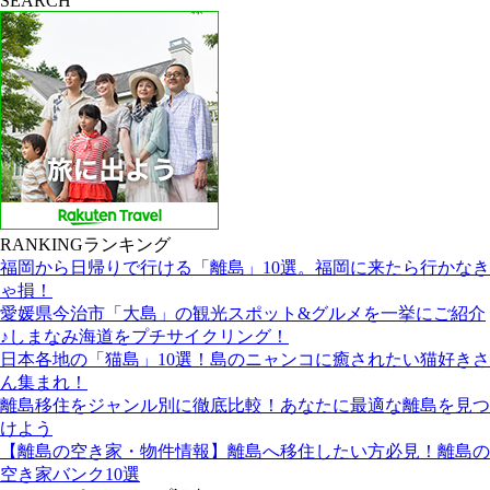
SEARCH
RANKING
ランキング
福岡から日帰りで行ける「離島」10選。福岡に来たら行かなき
ゃ損！
愛媛県今治市「大島」の観光スポット&グルメを一挙にご紹介
♪しまなみ海道をプチサイクリング！
日本各地の「猫島」10選！島のニャンコに癒されたい猫好きさ
ん集まれ！
離島移住をジャンル別に徹底比較！あなたに最適な離島を見つ
けよう
【離島の空き家・物件情報】離島へ移住したい方必見！離島の
空き家バンク10選