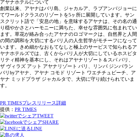
アヤナホテルについて
創業以来、アヤナはバリ島、ジャカルア、ラブアンバジョーに
てワールドクラスのリゾートを5ヶ所に展開しています。サン
スクリット語で「安息の地」を意味するアヤナは、その名の通
り穏やかさとハーモニーに満ちた、幸せな雰囲気に包まれてい
ます。草花が絡み合ったアヤナのロゴマークは、自然界と人間
の間の調和を大切にするバリ人の人生哲学がモチーフになって
います。きめ細かなおもてなしと極上のサービスで知られるア
ヤナホテルズでは、古くからバリ人が大切にしているホスピタ
リティ精神を基本にし、それはアヤナリゾート＆スパ バリ、
ザ ヴィラズ アット アヤナリゾート バリ、リンバ ジンバラン
バリbyアヤナ、アヤナ コモド リゾート ワエチチュビーチ、ア
ヤナ ミッドプラザ ジャカルタで、大切に守り続けられていま
す。
PR TIMESプレスリリース詳細
提供：
PR TIMES
TWEET
SHARE
LINE