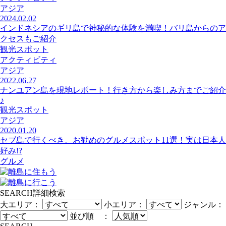
アジア
2024.02.02
インドネシアのギリ島で神秘的な体験を満喫！バリ島からのア
クセスもご紹介
観光スポット
アクティビティ
アジア
2022.06.27
ナンユアン島を現地レポート！行き方から楽しみ方までご紹介
♪
観光スポット
アジア
2020.01.20
セブ島で行くべき、お勧めのグルメスポット11選！実は日本人
好み!?
グルメ
SEARCH
詳細検索
大エリア：
小エリア：
ジャンル：
並び順 ：