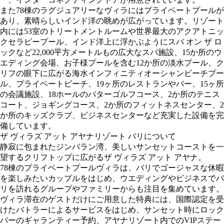
また78棟のラグジュアリーなヴィラにはプライベートプールが
あり、素晴らしいインド洋の眺めが広がっています。リゾート
内には53室のトリートメントルームや世界最大のアクアトニッ
クセラピープール、インド洋上に浮かぶようにスパ オン ザ ロ
ックなど22,000平方メートルもの広大なスパ施設、15か所のウ
エディング会場、お子様プールを含む12か所の淡水プール、ク
リフの眼下に広がる海水インフィニティオーシャンビーチプー
ル、プライベートビーチ、19ヶ所のレストランやバー、15ヶ所
の会議施設、18ホールのパターゴルフコース、2か所のテニス
コート、ジョギングコース、2か所のフィットネスセンター、2
か所のキッズクラブ、ビジネスセンターなど充実した設備を完
備しています。
ザ ヴィラズ アット アヤナリゾート バリについて
静寂に包まれたジンバラン湾、美しいサンセットコーストを一
望するクリフトップに広がるザ ヴィラズ アット アヤナ。
78棟のプライベートプールヴィラは、バリでゴージャスな休暇
を楽しみたいカップルをはじめ、ウエディングやビジネスでバ
リを訪れるグループやファミリーからも注目を集めています。
ヴィラ滞在のゲストだけにご用意した特典には、国際認定を受
けたバトラーによるサービスをはじめ、サンセット時にロック
バーのギャランティー予約、アヤナリゾート内でのVIPステー