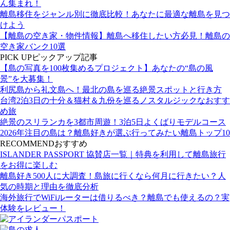
ん集まれ！
離島移住をジャンル別に徹底比較！あなたに最適な離島を見つ
けよう
【離島の空き家・物件情報】離島へ移住したい方必見！離島の
空き家バンク10選
PICK UP
ピックアップ記事
【島の写真を100枚集めるプロジェクト】あなたの“島の風
景”を大募集！
利尻島から礼文島へ！最北の島を巡る絶景スポットと行き方
台湾2泊3日の十分＆猫村＆九份を巡るノスタルジックなおすす
め旅
絶景のスリランカを3都市周遊！3泊5日よくばりモデルコース
2026年注目の島は？離島好きが選ぶ行ってみたい離島トップ10
RECOMMEND
おすすめ
ISLANDER PASSPORT 協賛店一覧｜特典を利用して離島旅行
をお得に楽しむ
離島好き500人に大調査！島旅に行くなら何月に行きたい？人
気の時期と理由を徹底分析
海外旅行でWiFiルーターは借りるべき？離島でも使えるの？実
体験をレビュー！