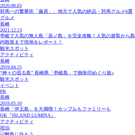
2020.08.03
対馬一の繁華街「厳原」。地元で人気の絶品・対馬グルメ6選
グルメ
長崎
2021.12.13
壱岐で人気の無人島「辰ノ島」を完全攻略！人気の遊覧から島
内散策まで現地をレポート！
観光スポット
アクティビティ
長崎
2019.04.15
“神々の宿る島” 長崎県「壱岐島」で御朱印めぐり旅♪
観光スポット
イベント
PR
長崎
2019.05.10
長崎「伊王島」を大満喫！カップルもファミリーも
OK『ISLAND LUMINA』
アクティビティ
宿泊