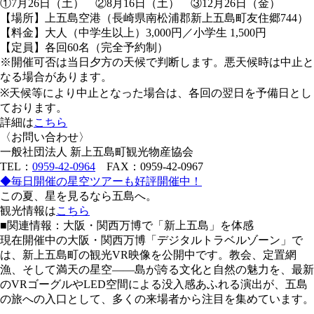
①7月26日（土） ②8月16日（土） ③12月26日（金）
【場所】上五島空港（長崎県南松浦郡新上五島町友住郷744）
【料金】大人（中学生以上）3,000円／小学生 1,500円
【定員】各回60名（完全予約制）
※開催可否は当日夕方の天候で判断します。悪天候時は中止と
なる場合があります。
※天候等により中止となった場合は、各回の翌日を予備日とし
ております。
詳細は
こちら
〈お問い合わせ〉
一般社団法人 新上五島町観光物産協会
TEL：
0959-42-0964
FAX：0959-42-0967
◆毎日開催の星空ツアーも好評開催中！
この夏、星を見るなら五島へ。
観光情報は
こちら
■関連情報：大阪・関西万博で「新上五島」を体感
現在開催中の大阪・関西万博「デジタルトラベルゾーン」で
は、新上五島町の観光VR映像を公開中です。教会、定置網
漁、そして満天の星空——島が誇る文化と自然の魅力を、最新
のVRゴーグルやLED空間による没入感あふれる演出が、五島
の旅への入口として、多くの来場者から注目を集めています。