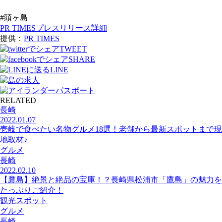
#頭ヶ島
PR TIMESプレスリリース詳細
提供：
PR TIMES
TWEET
SHARE
LINE
RELATED
長崎
2022.01.07
壱岐で食べたい名物グルメ18選！老舗から最新スポットまで現
地取材♪
グルメ
長崎
2022.02.10
【鷹島】絶景と絶品の宝庫！？長崎県松浦市「鷹島」の魅力を
たっぷりご紹介！
観光スポット
グルメ
長崎