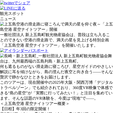
観光スポット
ニュース
一般社団法人 新上五島町観光物産協会は、普段は立ち入るこ
とのできない空港の滑走路で、満天の星を見上げる特別企画
「上五島空港 星空ナイトツアー」を開催いたします。
舞
台は、九州最西端の五島列島・新上五島町。
何も遮るものがない滑走路に寝ころび、星空ガイドのやさしい
解説に耳を傾けながら、島の澄んだ夜空と向き合う——そんな
贅沢で静かなひとときをお届けします。
このツアーは、現在開催中の2025年大阪・関西万博「デジタル
トラベルゾーン」でも紹介されており、360度VR映像で体感で
きる“島の星空”が「実際に行ってみたい！」と注目を集めてい
ます。そんな話題のVR体験を、今度は“現地”で——。
＜上五島空港 星空ナイトツアー概要＞
【日程】年3回の限定開催！