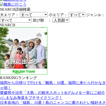
SEARCH
詳細検索
大エリア：
小エリア：
ジャンル：
並び順 ：
SEARCH
RANKING
ランキング
福岡から日帰りで行ける「離島」10選。福岡に来たら行かなき
ゃ損！
愛媛県今治市「大島」の観光スポット&グルメを一挙にご紹介
♪しまなみ海道をプチサイクリング！
日本各地の「猫島」10選！島のニャンコに癒されたい猫好きさ