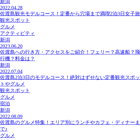
新潟
2022.04.28
佐渡島観光モデルコース！定番から穴場まで満喫2泊3日女子旅
観光スポット
グルメ
アクティビティ
新潟
2023.06.20
佐渡島への行き方・アクセスをご紹介！フェリー？高速船？飛
行機？料金は？
新潟
2022.07.04
佐渡島2泊3日のモデルコース！絶対はずせない定番観光スポッ
トやグルメ
観光スポット
グルメ
宿泊
新潟
2022.08.09
佐渡島のグルメ特集！エリア別にランチやカフェ・ディナーま
で♪
グルメ