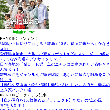
RANKING
ランキング
福岡から日帰りで行ける「離島」10選。福岡に来たら行かなき
ゃ損！
愛媛県今治市「大島」の観光スポット&グルメを一挙にご紹介
♪しまなみ海道をプチサイクリング！
日本各地の「猫島」10選！島のニャンコに癒されたい猫好きさ
ん集まれ！
離島移住をジャンル別に徹底比較！あなたに最適な離島を見つ
けよう
【離島の空き家・物件情報】離島へ移住したい方必見！離島の
空き家バンク10選
PICK UP
ピックアップ記事
【島の写真を100枚集めるプロジェクト】あなたの“島の風
景”を大募集！