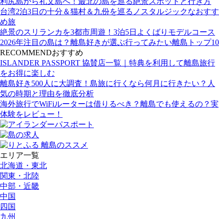
利尻島から礼文島へ！最北の島を巡る絶景スポットと行き方
台湾2泊3日の十分＆猫村＆九份を巡るノスタルジックなおすす
め旅
絶景のスリランカを3都市周遊！3泊5日よくばりモデルコース
2026年注目の島は？離島好きが選ぶ行ってみたい離島トップ10
RECOMMEND
おすすめ
ISLANDER PASSPORT 協賛店一覧｜特典を利用して離島旅行
をお得に楽しむ
離島好き500人に大調査！島旅に行くなら何月に行きたい？人
気の時期と理由を徹底分析
海外旅行でWiFiルーターは借りるべき？離島でも使えるの？実
体験をレビュー！
エリア一覧
北海道・東北
関東・北陸
中部・近畿
中国
四国
九州