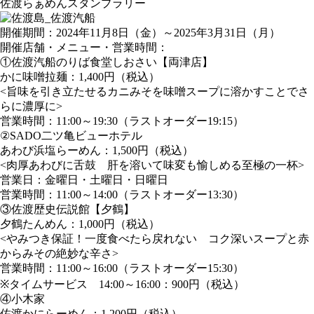
佐渡らぁめんスタンプラリー
開催期間：2024年11月8日（金）～2025年3月31日（月）
開催店舗・メニュー・営業時間：
①佐渡汽船のりば食堂しおさい【両津店】
かに味噌拉麺：1,400円（税込）
<旨味を引き立たせるカニみそを味噌スープに溶かすことでさ
らに濃厚に>
営業時間：11:00～19:30（ラストオーダー19:15）
②SADO二ツ亀ビューホテル
あわび浜塩らーめん：1,500円（税込）
<肉厚あわびに舌鼓 肝を溶いて味変も愉しめる至極の一杯>
営業日：金曜日・土曜日・日曜日
営業時間：11:00～14:00（ラストオーダー13:30）
③佐渡歴史伝説館【夕鶴】
夕鶴たんめん：1,000円（税込）
<やみつき保証！一度食べたら戻れない コク深いスープと赤
からみその絶妙な辛さ>
営業時間：11:00～16:00（ラストオーダー15:30）
※タイムサービス 14:00～16:00：900円（税込）
④小木家
佐渡かにらーめん：1,200円（税込）