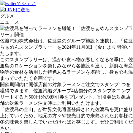
グルメ
ニュース
佐渡汽船株式会社は、佐渡島のグループ施設と連携し、「佐渡
らぁめんスタンプラリー」を2024年11月8日（金）より開催い
たします。
このスタンプラリーは、温かい食べ物が恋しくなる冬季に、佐
渡島のロケーションを楽しみながら各施設を巡り、新鮮な海産
物等の食材を活用した特色あるラーメンを堪能し、身も心も温
まっていただく企画です。
開催期間内に開催店舗の対象ラーメンご注文でスタンプ1つを
獲得できます。佐渡汽船グループ4店舗分のスタンプをコンプ
リートすると500円分の割引券をプレゼント。割引券は対象店
舗の対象ラーメン注文時にご利用いただけます。
「佐渡島の金山」が世界文化遺産登録された佐渡島を更に盛り
上げていくため、地元の方々や観光目的で来島されたお客様に
冬の味覚を楽しんでいただければと存じます。ぜひご利用くだ
さい。