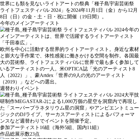
世界にも類を見ないライトアートの祭典「種子島宇宙芸術祭
ライトフェスティバル 2024」を2024年11月1日（金）から12月
8日（日）の金・土・日・祝に開催（19日間）。
今年のメインアーティスト
今年の
メインアーティストは、世界で活躍するライトアーティスト
「千田泰広」。
欧州を中心に活動する世界的ライトアーティスト。身近な素材
と膨大な手作業で、体性感覚に働きかける空間を制作。各国最
大の芸術祭、ライトフェスティバルに世界で最も多く参加して
いるアーティストの一人。米OPTICA誌「光のアーティスト8
人（2022）」、豪Artdex「世界の9人の光のアーティスト
（2019）」などへの選出。
週替わりイベント
大平技
研制作MEGASTAR-2による1,000万個の星空を洞窟内で再現し
た「スーパープラネタリウム星の洞窟」やアンビエントミュー
ジックのDJライブ、サーカスアーティストによるパフォーマ
ンスなど週替わりでイベントを開催予定。
参加アーティスト16組（海外5組、国内11組）
作品総展示数23点