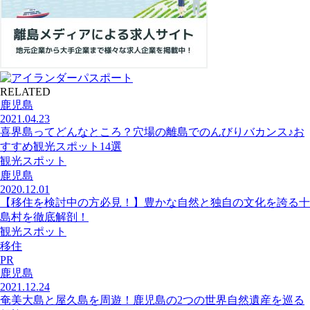
RELATED
鹿児島
2021.04.23
喜界島ってどんなところ？穴場の離島でのんびりバカンス♪お
すすめ観光スポット14選
観光スポット
鹿児島
2020.12.01
【移住を検討中の方必見！】豊かな自然と独自の文化を誇る十
島村を徹底解剖！
観光スポット
移住
PR
鹿児島
2021.12.24
奄美大島と屋久島を周遊！鹿児島の2つの世界自然遺産を巡る