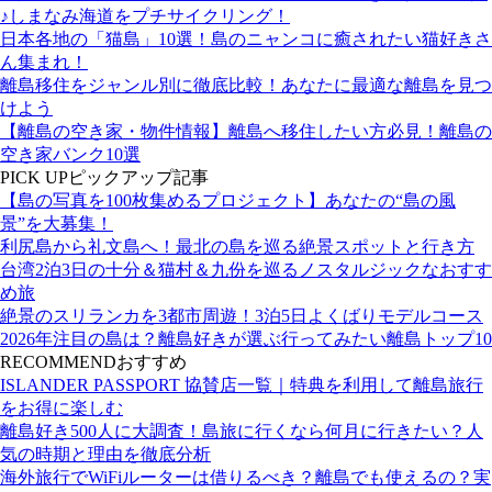
♪しまなみ海道をプチサイクリング！
日本各地の「猫島」10選！島のニャンコに癒されたい猫好きさ
ん集まれ！
離島移住をジャンル別に徹底比較！あなたに最適な離島を見つ
けよう
【離島の空き家・物件情報】離島へ移住したい方必見！離島の
空き家バンク10選
PICK UP
ピックアップ記事
【島の写真を100枚集めるプロジェクト】あなたの“島の風
景”を大募集！
利尻島から礼文島へ！最北の島を巡る絶景スポットと行き方
台湾2泊3日の十分＆猫村＆九份を巡るノスタルジックなおすす
め旅
絶景のスリランカを3都市周遊！3泊5日よくばりモデルコース
2026年注目の島は？離島好きが選ぶ行ってみたい離島トップ10
RECOMMEND
おすすめ
ISLANDER PASSPORT 協賛店一覧｜特典を利用して離島旅行
をお得に楽しむ
離島好き500人に大調査！島旅に行くなら何月に行きたい？人
気の時期と理由を徹底分析
海外旅行でWiFiルーターは借りるべき？離島でも使えるの？実