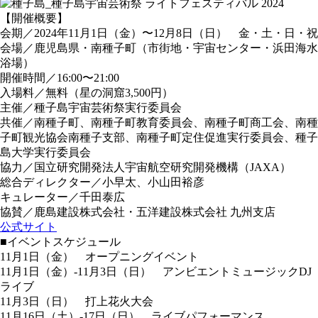
【開催概要】
会期／2024年11月1日（金）〜12月8日（日） 金・土・日・祝
会場／鹿児島県・南種子町（市街地・宇宙センター・浜田海水
浴場）
開催時間／16:00〜21:00
入場料／無料（星の洞窟3,500円）
主催／種子島宇宙芸術祭実行委員会
共催／南種子町、南種子町教育委員会、南種子町商工会、南種
子町観光協会南種子支部、南種子町定住促進実行委員会、種子
島大学実行委員会
協力／国立研究開発法人宇宙航空研究開発機構（JAXA）
総合ディレクター／小早太、小山田裕彦
キュレーター／千田泰広
協賛／鹿島建設株式会社・五洋建設株式会社 九州支店
公式サイト
■イベントスケジュール
11月1日（金） オープニングイベント
11月1日（金）-11月3日（日） アンビエントミュージックDJ
ライブ
11月3日（日） 打上花火大会
11月16日（土）-17日（日） ライブパフォーマンス