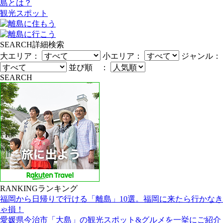
島とは？
観光スポット
SEARCH
詳細検索
大エリア：
小エリア：
ジャンル：
並び順 ：
SEARCH
RANKING
ランキング
福岡から日帰りで行ける「離島」10選。福岡に来たら行かなき
ゃ損！
愛媛県今治市「大島」の観光スポット&グルメを一挙にご紹介