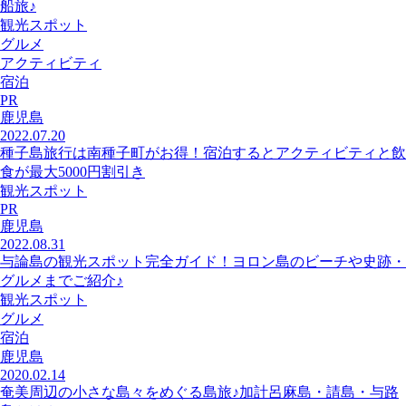
船旅♪
観光スポット
グルメ
アクティビティ
宿泊
PR
鹿児島
2022.07.20
種子島旅行は南種子町がお得！宿泊するとアクティビティと飲
食が最大5000円割引き
観光スポット
PR
鹿児島
2022.08.31
与論島の観光スポット完全ガイド！ヨロン島のビーチや史跡・
グルメまでご紹介♪
観光スポット
グルメ
宿泊
鹿児島
2020.02.14
奄美周辺の小さな島々をめぐる島旅♪加計呂麻島・請島・与路