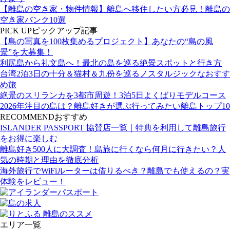
【離島の空き家・物件情報】離島へ移住したい方必見！離島の
空き家バンク10選
PICK UP
ピックアップ記事
【島の写真を100枚集めるプロジェクト】あなたの“島の風
景”を大募集！
利尻島から礼文島へ！最北の島を巡る絶景スポットと行き方
台湾2泊3日の十分＆猫村＆九份を巡るノスタルジックなおすす
め旅
絶景のスリランカを3都市周遊！3泊5日よくばりモデルコース
2026年注目の島は？離島好きが選ぶ行ってみたい離島トップ10
RECOMMEND
おすすめ
ISLANDER PASSPORT 協賛店一覧｜特典を利用して離島旅行
をお得に楽しむ
離島好き500人に大調査！島旅に行くなら何月に行きたい？人
気の時期と理由を徹底分析
海外旅行でWiFiルーターは借りるべき？離島でも使えるの？実
体験をレビュー！
エリア一覧