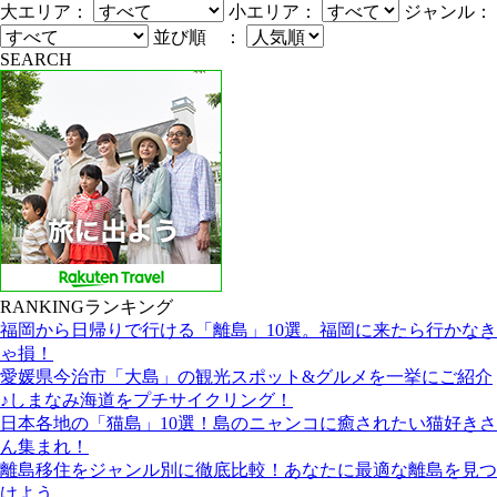
大エリア：
小エリア：
ジャンル：
並び順 ：
SEARCH
RANKING
ランキング
福岡から日帰りで行ける「離島」10選。福岡に来たら行かなき
ゃ損！
愛媛県今治市「大島」の観光スポット&グルメを一挙にご紹介
♪しまなみ海道をプチサイクリング！
日本各地の「猫島」10選！島のニャンコに癒されたい猫好きさ
ん集まれ！
離島移住をジャンル別に徹底比較！あなたに最適な離島を見つ
けよう