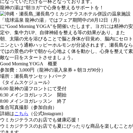
になっていただける一杯となっております。
龍神の湯は“朝ヨガ”で心身を整えるサポートを！
ホテル併設の温泉施設
「琉球温泉 龍神の湯」ではフェア期間中の8月12日（月）
に“Good Morning YOGA”を開催いたします。ヨガには精神の安
定や、集中力UP、自律神経を整える等の効果があり、また
朝、太陽の光を浴びることで脳と身体が目覚め、脳内にセロト
ニンという通称ハッピーホルモンが分泌されます。瀬長島なら
ではの景色の中で朝から心地よく体を動かし、心身を整えて素
敵な一日をスタートさせましょう。
Good Morning YOGA 概要
参加費：3,000円（龍神の湯入泉券＋朝ヨガ90分）
場所：瀬長島サンセットパーク
《タイムスケジュール》
6:00 龍神の湯フロントにて受付
6:30 メインヨガレッスン 開始
8:00 メインヨガレッスン 終了
集合写真撮影（参加自由）
詳細は
こちら
（公式Instagram）
ウミカジテラスのお店でも健康応援！
ウミカジテラスのお店でも夏にぴったりな商品を楽しむことが
できます。