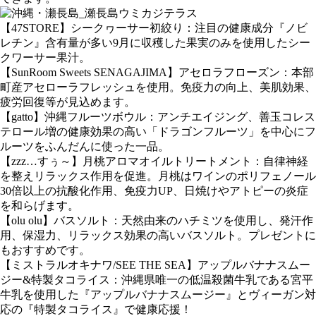
【47STORE】シークヮーサー初絞り：注目の健康成分『ノビ
レチン』含有量が多い9月に収穫した果実のみを使用したシー
クワーサー果汁。
【SunRoom Sweets SENAGAJIMA】アセロラフローズン：本部
町産アセローラフレッシュを使用。免疫力の向上、美肌効果、
疲労回復等が見込めます。
【gatto】沖縄フルーツボウル：アンチエイジング、善玉コレス
テロール増の健康効果の高い「ドラゴンフルーツ」を中心にフ
ルーツをふんだんに使った一品。
【zzz…すぅ～】月桃アロマオイルトリートメント：自律神経
を整えリラックス作用を促進。月桃はワインのポリフェノール
30倍以上の抗酸化作用、免疫力UP、日焼けやアトピーの炎症
を和らげます。
【olu olu】バスソルト：天然由来のハチミツを使用し、発汗作
用、保湿力、リラックス効果の高いバスソルト。プレゼントに
もおすすめです。
【ミストラルオキナワ/SEE THE SEA】アップルバナナスムー
ジー&特製タコライス：沖縄県唯一の低温殺菌牛乳である宮平
牛乳を使用した『アップルバナナスムージー』とヴィーガン対
応の『特製タコライス』で健康応援！