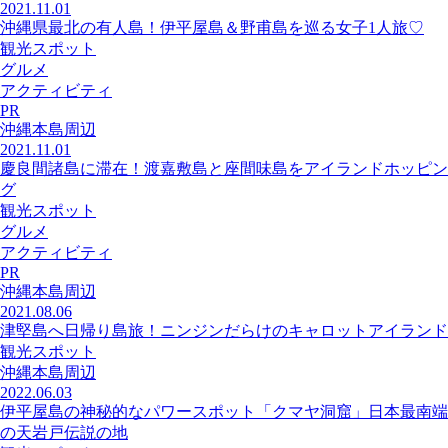
2021.11.01
沖縄県最北の有人島！伊平屋島＆野甫島を巡る女子1人旅♡
観光スポット
グルメ
アクティビティ
PR
沖縄本島周辺
2021.11.01
慶良間諸島に滞在！渡嘉敷島と座間味島をアイランドホッピン
グ
観光スポット
グルメ
アクティビティ
PR
沖縄本島周辺
2021.08.06
津堅島へ日帰り島旅！ニンジンだらけのキャロットアイランド
観光スポット
沖縄本島周辺
2022.06.03
伊平屋島の神秘的なパワースポット「クマヤ洞窟」日本最南端
の天岩戸伝説の地