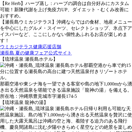
【Re Herb】ハーブ蒸し：ハーブの調合は自分好みにカスタム
可能！新陳代謝を上げ免疫力UP、ダイエット・むくみ改善に
おすすめ。
【瀬長島ウミカジテラス】沖縄ならではの食材、地産メニュー
を中心にしたグルメ・スイーツ、セレクトショップ、氷点下ア
イスバーなど、ここにしかない個性あふれるお店が楽しめま
す！
ウミカジテラス健康応援店舗
瀬長島 夏の健康フェア公式サイト
【琉球温泉 瀬長島ホテル】
那覇空港から車で約15
分に位置する瀬長島の高台に建つ天然温泉付きリゾートホテ
ル。
那覇空港や東シナ海を一望できる客室や島の地下1,000mから湧
き出る天然温泉を堪能できる温泉施設「龍神の湯」を備える。
所在地：沖縄県豊見城市字瀬長174-5
【琉球温泉 龍神の湯】
日帰り利用も可能な天
然温泉施設。島の地下1,000mから湧き出る天然温泉を贅沢に使
用した大露天風呂は沖縄の空と海、着陸する迫力のある飛行
機、慶良間諸島に沈む夕陽やきらめく星空などの絶景を楽しめ