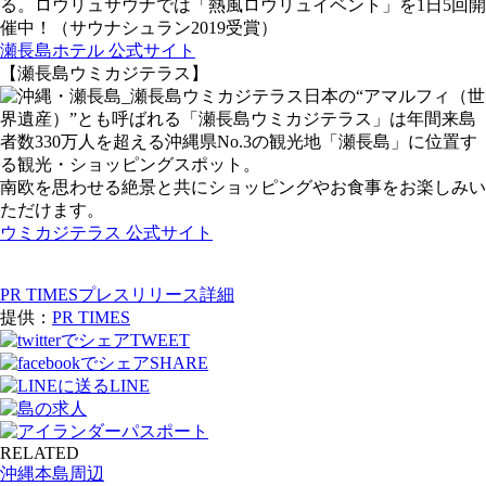
る。ロウリュサウナでは「熱風ロウリュイベント」を1日5回開
催中！（サウナシュラン2019受賞）
瀬長島ホテル 公式サイト
【瀬長島ウミカジテラス】
日本の“アマルフィ（世
界遺産）”とも呼ばれる「瀬長島ウミカジテラス」は年間来島
者数330万人を超える沖縄県No.3の観光地「瀬長島」に位置す
る観光・ショッピングスポット。
南欧を思わせる絶景と共にショッピングやお食事をお楽しみい
ただけます。
ウミカジテラス 公式サイト
PR TIMESプレスリリース詳細
提供：
PR TIMES
TWEET
SHARE
LINE
RELATED
沖縄本島周辺