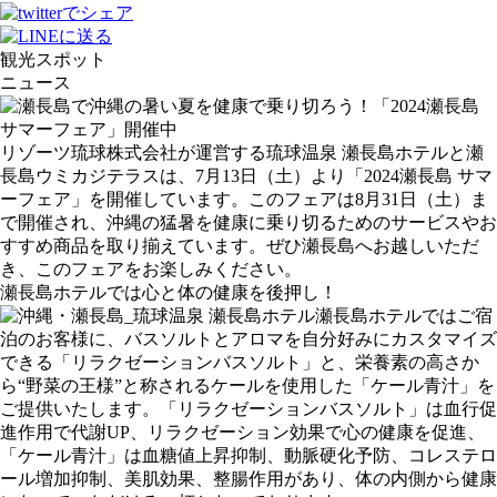
観光スポット
ニュース
リゾーツ琉球株式会社が運営する琉球温泉 瀬長島ホテルと瀬
長島ウミカジテラスは、7月13日（土）より「2024瀬長島 サマ
ーフェア」を開催しています。このフェアは8月31日（土）ま
で開催され、沖縄の猛暑を健康に乗り切るためのサービスやお
すすめ商品を取り揃えています。ぜひ瀬長島へお越しいただ
き、このフェアをお楽しみください。
瀬長島ホテルでは心と体の健康を後押し！
瀬長島ホテルではご宿
泊のお客様に、バスソルトとアロマを自分好みにカスタマイズ
できる「リラクゼーションバスソルト」と、栄養素の高さか
ら“野菜の王様”と称されるケールを使用した「ケール青汁」を
ご提供いたします。「リラクゼーションバスソルト」は血行促
進作用で代謝UP、リラクゼーション効果で心の健康を促進、
「ケール青汁」は血糖値上昇抑制、動脈硬化予防、コレステロ
ール増加抑制、美肌効果、整腸作用があり、体の内側から健康