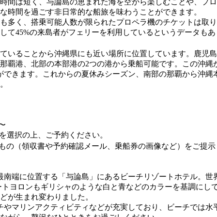
時間は短く、与論島の恵まれた海を空から楽しむことや、プロ
な時間を過ごす非日常的な船旅を味わうことができます。
最も多く、搭乗可能人数が限られたプロペラ機のチケットは取
して45%の来島者がフェリーを利用しているというデータも
ていることから沖縄県にも近い場所に位置しています。鹿児島
那覇港、北部の本部港の2つの港から乗船可能です。この沖縄
ができます。これからの夏休みシーズン、南部の那覇から沖縄
。
〜
】を選択の上、ご予約ください。
もの（領収書や予約確認メール、乗船券の画像など）をご提示
最南端に位置する「与論島」にあるビーチリゾートホテル。世
トヨロンもギリシャのような白と青などのカラーを基調にしてい
どが生まれ変わりました。
チやマリンアクティビティなどが充実しており、ビーチでは水