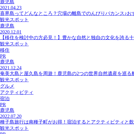
鹿児島
2021.04.23
喜界島ってどんなところ？穴場の離島でのんびりバカンス♪おす
観光スポット
鹿児島
2020.12.01
【移住を検討中の方必見！】豊かな自然と独自の文化を誇る十
観光スポット
移住
PR
鹿児島
2021.12.24
奄美大島と屋久島を周遊！鹿児島の2つの世界自然遺産を巡る
観光スポット
グルメ
アクティビティ
宿泊
PR
鹿児島
2022.07.20
種子島旅行は南種子町がお得！宿泊するとアクティビティと飲食
観光スポット