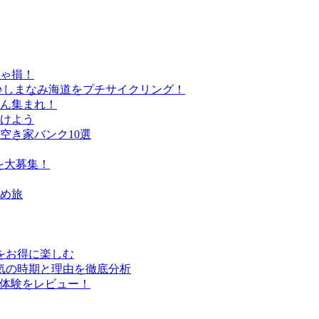
きゃ損！
♪しまなみ海道をプチサイクリング！
さん集まれ！
けよう
空き家バンク10選
を大募集！
すめ旅
行をお得に楽しむ
気の時期と理由を徹底分析
実体験をレビュー！