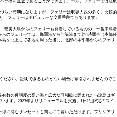
ペラ機を直近で見ることができます。一方、フェリーでは渡航
りづらい時期になりますが、フェリーは収容人数の多く、比較的
あり、フェリーはポピュラーな交通手段でもあります。
、奄美大島からのフェリーも発着しているものの、一番来島者
からのフェリーでは、那覇港から与論港まで約4時間半（本部経
本島を北上して各地を周った後に、北部の本部港からのフェリ
ください。証明できるものがない場合は割引されませんのでご
界有数の透明度の高い海と広大な珊瑚礁に囲まれた与論島はギ
ます。2023年よりリニューアルを実施。1日1組限定のスイ
平線に沈むサンセットも間近にご覧いただけます。プリシアリ