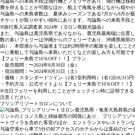
与論島への来島手段は飛行機とフェリーがあり、飛行機は移動
費を抑えることが可能なほか、船上で海風を感じながら穏やか
与論島への来島者数は、夏休みシーズンである7月から8月が
チケットが取りやすい傾向にあります。与論島への来島手段と
※旅行客入込調査表 2024年（ヨロン島観光協会）
また、与論島は鹿児島県でありながら、鹿児島最南端に位置し
数の多いフェリーは沖縄からのフェリーであり、沖縄県南部の
由）、本部港から与論港までは約2時間半の船旅を楽しむこと
ーに乗船して与論島へ来島いただくなどの楽しみ方も可能です
【フェリー来島で10％OFF！！】プラン
・販売期間：〜2024年8月30日（金）
・宿泊期間：〜2024年8月31日（土）
・価格：スタンダードツイン（2名1室利用時）1名1泊18,315円
・予約方法：公式サイトより【フェリー来島で10％OFF！！
※当日フェリーを利用したことがチェックイン時に証明できる
注意ください。
プリシアリゾートヨロンについて
鹿児島県・奄美大島群島の
リシャのミコノス島と姉妹都市の関係にあり、 プリシアリゾー
ートヴィラを含めた客室のほか、エントランスやレストランな
与論空港から車で5分の好アクセスのホテルからは直結のビー