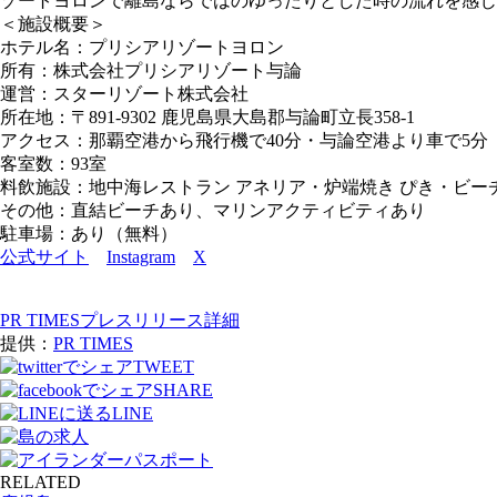
ゾートヨロンで離島ならではのゆったりとした時の流れを感じ
＜施設概要＞
ホテル名：プリシアリゾートヨロン
所有：株式会社プリシアリゾート与論
運営：スターリゾート株式会社
所在地：〒891-9302 鹿児島県大島郡与論町立長358-1
アクセス：那覇空港から飛行機で40分・与論空港より車で5分
客室数：93室
料飲施設：地中海レストラン アネリア・炉端焼き ぴき・ビー
その他：直結ビーチあり、マリンアクティビティあり
駐車場：あり（無料）
公式サイト
Instagram
X
PR TIMESプレスリリース詳細
提供：
PR TIMES
TWEET
SHARE
LINE
RELATED