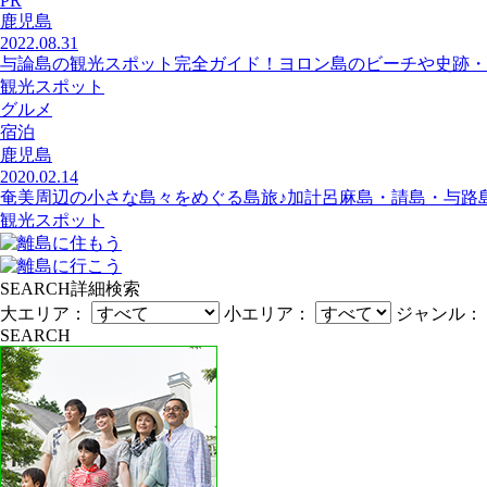
PR
鹿児島
2022.08.31
与論島の観光スポット完全ガイド！ヨロン島のビーチや史跡・
観光スポット
グルメ
宿泊
鹿児島
2020.02.14
奄美周辺の小さな島々をめぐる島旅♪加計呂麻島・請島・与路
観光スポット
SEARCH
詳細検索
大エリア：
小エリア：
ジャンル：
SEARCH