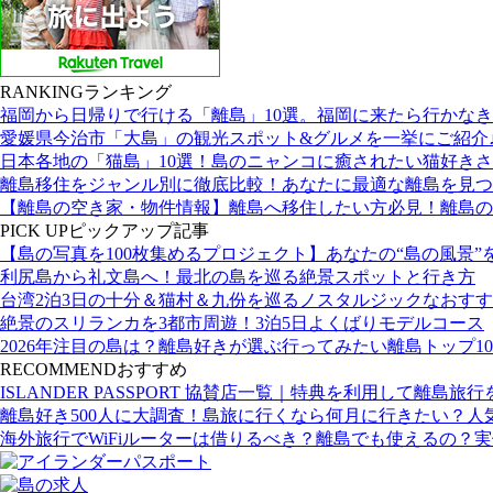
RANKING
ランキング
福岡から日帰りで行ける「離島」10選。福岡に来たら行かな
愛媛県今治市「大島」の観光スポット&グルメを一挙にご紹介
日本各地の「猫島」10選！島のニャンコに癒されたい猫好き
離島移住をジャンル別に徹底比較！あなたに最適な離島を見つ
【離島の空き家・物件情報】離島へ移住したい方必見！離島の
PICK UP
ピックアップ記事
【島の写真を100枚集めるプロジェクト】あなたの“島の風景”
利尻島から礼文島へ！最北の島を巡る絶景スポットと行き方
台湾2泊3日の十分＆猫村＆九份を巡るノスタルジックなおす
絶景のスリランカを3都市周遊！3泊5日よくばりモデルコース
2026年注目の島は？離島好きが選ぶ行ってみたい離島トップ10
RECOMMEND
おすすめ
ISLANDER PASSPORT 協賛店一覧｜特典を利用して離島旅
離島好き500人に大調査！島旅に行くなら何月に行きたい？人
海外旅行でWiFiルーターは借りるべき？離島でも使えるの？