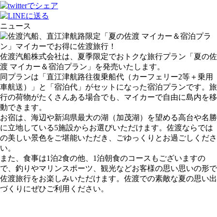
ニュース
佐渡汽船株式会社は、夏季限定でおトクな旅行プラン「夏の佐
渡 マイカー＆宿泊プラン」を発売いたします。
同プランは「直江津航路往復乗船代（カーフェリー2等＋乗用
車航送）」と「宿泊代」がセットになった宿泊プランです。旅
行の荷物がたくさんある場合でも、マイカーで自由に島内を移
動できます。
お宿は、海辺や新潟県最大の湖（加茂湖）を望める高台や名勝
に立地している5施設からお選びいただけます。佐渡ならでは
の美しい景色をご堪能いただき、ごゆっくりとお過ごしくださ
い。
また、食事は1泊2食の他、1泊朝食のコースもございますの
で、釣りやマリンスポーツ、観光などお客様の思い思いの形で
佐渡旅行をお楽しみいただけます。佐渡での素敵な夏の思い出
づくりにぜひご利用ください。