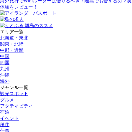
海外旅行でWiFiルーターは借りるべき？離島でも使えるの？実
体験をレビュー！
エリア一覧
北海道・東北
関東・北陸
中部・近畿
中国
四国
九州
沖縄
海外
ジャンル一覧
観光スポット
グルメ
アクティビティ
宿泊
イベント
移住
仕事