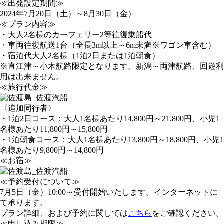
≪出発設定期間≫
2024年7月20日（土）～8月30日（金）
≪プラン内容≫
・大人2名様のカーフェリー2等往復乗船代
・車両往復航送1台（全長3m以上～6m未満※ワゴン車含む）
・宿泊代大人2名様（1泊2日または1泊朝食）
※直江津～小木航路限定となります。新潟～両津航路、回遊利
用は出来ません。
≪旅行代金≫
〈追加同行者〉
・1泊2日コース：大人1名様あたり14,800円～21,800円、小児1
名様あたり11,800円～15,800円
・1泊朝食コース：大人1名様あたり13,800円～18,800円、小児1
名様あたり9,800円～14,800円
≪お宿≫
≪予約受付について≫
7月5日（金）10:00～受付開始いたします。インターネットに
て承ります。
プラン詳細、および予約に関しては
こちら
をご確認ください。
≪申し込み期限≫