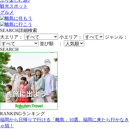
ぷり楽しむ旅♪
観光スポット
グルメ
SEARCH
詳細検索
大エリア：
小エリア：
ジャンル：
並び順 ：
SEARCH
RANKING
ランキング
福岡から日帰りで行ける「離島」10選。福岡に来たら行かなき
ゃ損！