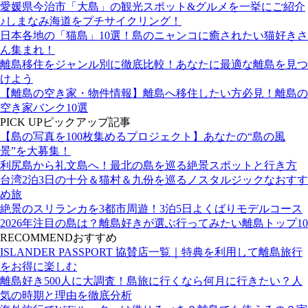
愛媛県今治市「大島」の観光スポット&グルメを一挙にご紹介
♪しまなみ海道をプチサイクリング！
日本各地の「猫島」10選！島のニャンコに癒されたい猫好きさ
ん集まれ！
離島移住をジャンル別に徹底比較！あなたに最適な離島を見つ
けよう
【離島の空き家・物件情報】離島へ移住したい方必見！離島の
空き家バンク10選
PICK UP
ピックアップ記事
【島の写真を100枚集めるプロジェクト】あなたの“島の風
景”を大募集！
利尻島から礼文島へ！最北の島を巡る絶景スポットと行き方
台湾2泊3日の十分＆猫村＆九份を巡るノスタルジックなおすす
め旅
絶景のスリランカを3都市周遊！3泊5日よくばりモデルコース
2026年注目の島は？離島好きが選ぶ行ってみたい離島トップ10
RECOMMEND
おすすめ
ISLANDER PASSPORT 協賛店一覧｜特典を利用して離島旅行
をお得に楽しむ
離島好き500人に大調査！島旅に行くなら何月に行きたい？人
気の時期と理由を徹底分析