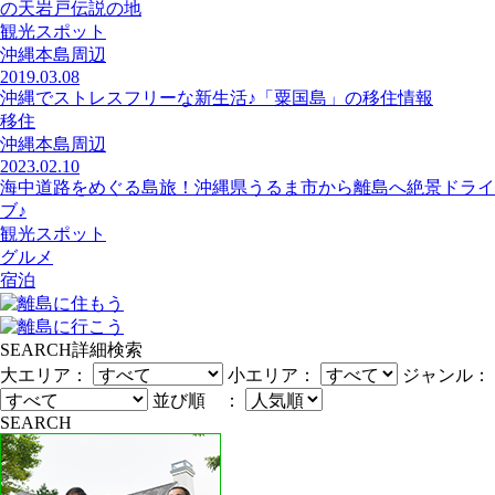
の天岩戸伝説の地
観光スポット
沖縄本島周辺
2019.03.08
沖縄でストレスフリーな新生活♪「粟国島」の移住情報
移住
沖縄本島周辺
2023.02.10
海中道路をめぐる島旅！沖縄県うるま市から離島へ絶景ドライ
ブ♪
観光スポット
グルメ
宿泊
SEARCH
詳細検索
大エリア：
小エリア：
ジャンル：
並び順 ：
SEARCH