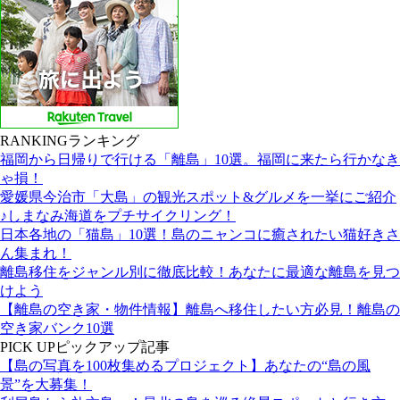
RANKING
ランキング
福岡から日帰りで行ける「離島」10選。福岡に来たら行かなき
ゃ損！
愛媛県今治市「大島」の観光スポット&グルメを一挙にご紹介
♪しまなみ海道をプチサイクリング！
日本各地の「猫島」10選！島のニャンコに癒されたい猫好きさ
ん集まれ！
離島移住をジャンル別に徹底比較！あなたに最適な離島を見つ
けよう
【離島の空き家・物件情報】離島へ移住したい方必見！離島の
空き家バンク10選
PICK UP
ピックアップ記事
【島の写真を100枚集めるプロジェクト】あなたの“島の風
景”を大募集！