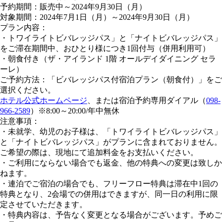
予約期間：販売中～2024年9月30日（月）
対象期間：2024年7月1日（月）～2024年9月30日（月）
プラン内容：
・トワイライトビバレッジパス」と「ナイトビバレッジパス」
をご滞在期間中、おひとり様につき1回付与（併用利用可）
・朝食付き（ザ・アイランド 1階 オールデイダイニング セラ
ーレ）
ご予約方法：「ビバレッジパス付宿泊プラン（朝食付）」をご
選択ください。
ホテル公式ホームページ
、または宿泊予約専用ダイアル（
098-
966-2589
）※8:00～20:00/年中無休
注意事項：
・未就学、幼児のお子様は、「トワイライトビバレッジパス」
と「ナイトビバレッジパス」がプランに含まれておりません。
ご希望の際は、現地にて追加料金をお支払いください。
・ご利用にならない場合でも返金、他の特典への変更は致しか
ねます。
・連泊でご宿泊の場合でも、フリーフロー特典は滞在中1回の
特典となり、2会場での併用はできますが、同一日の利用に限
定させていただきます。
・特典内容は、予告なく変更となる場合がございます。予めご