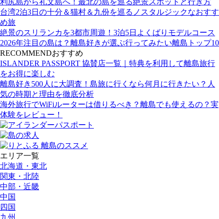
利尻島から礼文島へ！最北の島を巡る絶景スポットと行き方
台湾2泊3日の十分＆猫村＆九份を巡るノスタルジックなおすす
め旅
絶景のスリランカを3都市周遊！3泊5日よくばりモデルコース
2026年注目の島は？離島好きが選ぶ行ってみたい離島トップ10
RECOMMEND
おすすめ
ISLANDER PASSPORT 協賛店一覧｜特典を利用して離島旅行
をお得に楽しむ
離島好き500人に大調査！島旅に行くなら何月に行きたい？人
気の時期と理由を徹底分析
海外旅行でWiFiルーターは借りるべき？離島でも使えるの？実
体験をレビュー！
エリア一覧
北海道・東北
関東・北陸
中部・近畿
中国
四国
九州