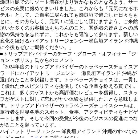
瀬良垣島でのリゾート滞在がより豊かなものとなるよう、サー
ビスの充実に努めてまいりました。これからも「元気になるホ
テル」として、ご自宅に戻られても瀬良垣で過ごした日々をも
とに、その方らしく、元気！に過ごして頂けますよう、ご来館
頂いた多くのお客様はもちろんのこと、関係者の皆さまへの感
謝の気持ちを忘れずに、これからも邁進して参ります。新しい
変化を続けるハイアットリージェンシー瀬良垣アイランド沖縄
に今後もぜひご期待ください。」
■トリップアドバイザーのチーフ・グロース・オフィサー「ジ
ョン・ボリス」氏からのコメント
「2024年度のトリップアドバイザーのトラベラーズチョイスア
ワードにハイアット リージェンシー 瀬良垣アイランド 沖縄が
選ばれたことを祝福します。トラベラーズチョイスは、一貫し
て優れたホスピタリティを提供している企業を称える賞です。
これは、多くのゲストから高評価なレビューを獲得し、スタッ
フがゲストに対して忘れがたい体験を提供したことを意味しま
す。トリップアドバイザーのトラベラーズチョイスシールは、
旅行者を世界各地のスポット、食事、アクティビティをナビゲ
ートします。そして今回の受賞が今後のビジネスの促進につな
がることを願っています。」
ハイアット リージェンシー 瀬良垣アイランド 沖縄のすべての
レビューは、
こちら
をご覧ください。