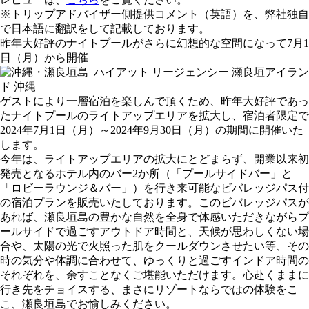
※トリップアドバイザー側提供コメント（英語）を、弊社独自
で日本語に翻訳をして記載しております。
昨年大好評のナイトプールがさらに幻想的な空間になって7月1
日（月）から開催
ゲストにより一層宿泊を楽しんで頂くため、昨年大好評であっ
たナイトプールのライトアップエリアを拡大し、宿泊者限定で
2024年7月1日（月）～2024年9月30日（月）の期間に開催いた
します。
今年は、ライトアップエリアの拡大にとどまらず、開業以来初
発売となるホテル内のバー2か所（「プールサイドバー」と
「ロビーラウンジ＆バー」）を行き来可能なビバレッジパス付
の宿泊プランを販売いたしております。このビバレッジパスが
あれば、瀬良垣島の豊かな自然を全身で体感いただきながらプ
ールサイドで過ごすアウトドア時間と、天候が思わしくない場
合や、太陽の光で火照った肌をクールダウンさせたい等、その
時の気分や体調に合わせて、ゆっくりと過ごすインドア時間の
それぞれを、余すことなくご堪能いただけます。心赴くままに
行き先をチョイスする、まさにリゾートならではの体験をこ
こ、瀬良垣島でお愉しみください。