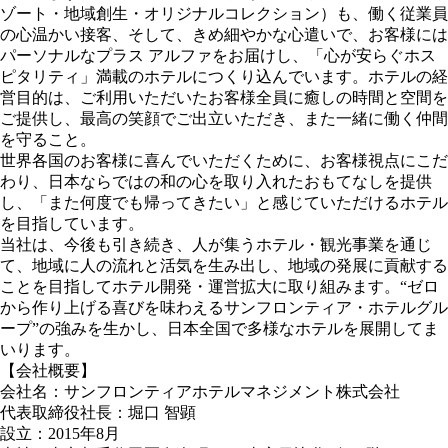
ゾート・地域創生・オリジナルコレクション）も、働く従業員
の⼼温かい接客、そして、きめ細やかな⼼遣いで、お客様には
パーソナルなプラス アルファをお届けし、「⼼が安らぐホス
ピタリティ」満載のホテルにつくり込んでいます。ホテルの経
営⽬的は、ご利⽤いただいたお客様全員に癒しの時間と空間を
ご提供し、最⾼の笑顔でご出立いただき、また⼀緒に働く仲間
を守ること。
世界各国のお客様に喜んでいただくために、お客様視点にこだ
わり、⽇本ならではの和の⼼を取り入れたおもてなしを提供
し、「また何度でも帰ってきたい」と感じていただけるホテル
を目指しています。
当社は、今後も引き続き、⼈が集うホテル・観光事業を通じ
て、地域に人の流れと活気を生み出し、地域の発展に貢献する
ことを目指してホテル開発・運営拡大に取り組みます。“ゼロ
から作り上げる喜びを味わえるサンフロンティア・ホテルグル
ープ”の強みを生かし、日本全国で多様なホテルを展開してま
いります。
【会社概要】
会社名：サンフロンティアホテルマネジメント株式会社
代表取締役社長：堀口 智顕
設立：2015年8月