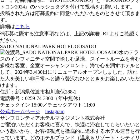
ロー。応募期間内に『#HOTELOOSADO』と『#OOSADOフォ
トコン2024』のハッシュタグを付けて投稿をお願いします。
投稿された方は応募規約に同意いただいたものとさせて頂きま
す。
詳細は
こちら
※応募に際する注意事項などは、上記の詳細URLよりご確認く
ださい。
SADO NATIONAL PARK HOTEL OOSADO
水のテラ
スのインフィニティ空間で愉しむ足湯、スイートルームを含む
多様な客室、全室オーシャンフロント、海で心を潤すホテルと
して、2024年3⽉30⽇にリニューアルオープンしました。訪れ
た人を美しい⾮⽇常へと誘う贅沢なひとときをお楽しみいただ
けます。
住所：新潟県佐渡市相川⿅伏288-2
電話番号：0259-74-3300（年中無休）
チェックイン 15:00／チェックアウト 11:00
公式ホームページ
Instagram
サンフロンティアホテルマネジメント株式会社
ご宿泊いただくお客様に喜んで、快適に滞在してもらいたいと
いう想いから、お客様視点を徹底的に追求するホテル運営を⾏
っています。どのホテルブランド（温泉＆リゾート・シティリ