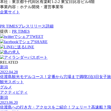
本社：東京都千代田区有楽町1-2-2 東宝日比谷ビル8階
事業内容：ホテル開発・運営事業等
企業サイト
PR TIMESプレスリリース詳細
提供：
PR TIMES
TWEET
SHARE
LINE
RELATED
新潟
2022.04.28
佐渡島観光モデルコース！定番から穴場まで満喫2泊3日女子旅
観光スポット
グルメ
アクティビティ
新潟
2023.06.20
佐渡島への行き方・アクセスをご紹介！フェリー？高速船？飛