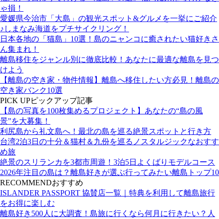
ゃ損！
愛媛県今治市「大島」の観光スポット&グルメを一挙にご紹介
♪しまなみ海道をプチサイクリング！
日本各地の「猫島」10選！島のニャンコに癒されたい猫好きさ
ん集まれ！
離島移住をジャンル別に徹底比較！あなたに最適な離島を見つ
けよう
【離島の空き家・物件情報】離島へ移住したい方必見！離島の
空き家バンク10選
PICK UP
ピックアップ記事
【島の写真を100枚集めるプロジェクト】あなたの“島の風
景”を大募集！
利尻島から礼文島へ！最北の島を巡る絶景スポットと行き方
台湾2泊3日の十分＆猫村＆九份を巡るノスタルジックなおすす
め旅
絶景のスリランカを3都市周遊！3泊5日よくばりモデルコース
2026年注目の島は？離島好きが選ぶ行ってみたい離島トップ10
RECOMMEND
おすすめ
ISLANDER PASSPORT 協賛店一覧｜特典を利用して離島旅行
をお得に楽しむ
離島好き500人に大調査！島旅に行くなら何月に行きたい？人