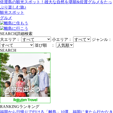
佐渡島の観光スポット！雄大な自然を堪能&佐渡グルメをたっ
ぷり楽しむ旅♪
観光スポット
グルメ
SEARCH
詳細検索
大エリア：
小エリア：
ジャンル：
並び順 ：
SEARCH
RANKING
ランキング
福岡から日帰りで行ける「離島」10選。福岡に来たら行かなき