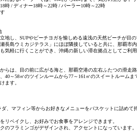
8時 / ディナー18時～22時 / パーラー10時～22時
す
地
立地し、SUPやビーチヨガを愉しめる遠浅の天然ビーチが目
「瀬長島ウミカジテラス」にほぼ隣接していると共に、那覇市
も気軽に行くことができ、沖縄の新しい滞在拠点としてご利用
からは、目の前に広がる海と、那覇空港の左右ふたつの滑走路
0～58㎡のツインルームから77～161㎡のスイートルームま
けます。
ンドイッチやサラダ、マフィン等からお好きなメニューをバスケットに
をリベイクし、お好みでお食事をアレンジできます。
クのフラミンゴがデザインされ、アクセントになっています。