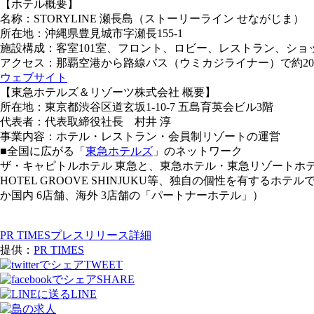
【ホテル概要】
名称：STORYLINE 瀬長島（ストーリーライン せながじま）
所在地：沖縄県豊見城市字瀬長155-1
施設構成：客室101室、フロント、ロビー、レストラン、ショ
アクセス：那覇空港から路線バス（ウミカジライナー）で約20
ウェブサイト
【東急ホテルズ＆リゾーツ株式会社 概要】
所在地：東京都渋谷区道玄坂1-10-7 五島育英会ビル3階
代表者：代表取締役社長 村井 淳
事業内容：ホテル・レストラン・会員制リゾートの運営
■全国に広がる「
東急ホテルズ
」のネットワーク
ザ・キャピトルホテル 東急と、東急ホテル・東急リゾートホテル
HOTEL GROOVE SHINJUKU等、独自の個性を有するホテ
か国内 6店舗、海外 3店舗の「パートナーホテル」）
PR TIMESプレスリリース詳細
提供：
PR TIMES
TWEET
SHARE
LINE