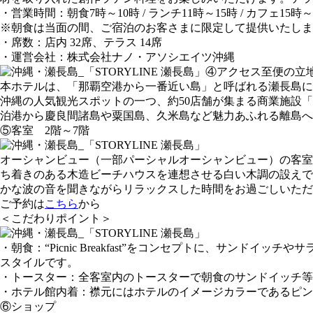
・営業時間：朝食7時～10時 / ランチ11時～15時 / カフェ15時～1
※朝食は当面の間、ご宿泊のお客さまに限定して提供いたしま
・席数：店内 32席、テラス 14席
・運営会社：株式会社ナノ・アソシエイツ沖縄
④アクセス至便の立
本ホテルは、「那覇空港から一番近い島」と呼ばれる瀬長島に
沖縄の人気観光スポットの一つ、約50店舗が集まる商業施設
泊港から慶良間諸島や粟国島、久米島など魅力あふれる離島へ
⑤客室 2階～7階
オーシャンビュー（一部パーシャルオーシャンビュー）の客室
ち着きのある木造ビーチハウスを連想させる白い木調の設えで、4
かな波の音を聞きながらリラックスした時間をお過ごしいただ
ご予約は
こちら
から
＜こだわりポイント＞
・朝食：“Picnic Breakfast”をコンセプトに、サ
スタイルです。
・トースター：全客室内のトースターで朝食のサンドイッチ等
・ホテル館内着：襟元にはホテルのイメージカラーであるピン
⑥ショップ