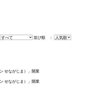
並び順 ：
イン せながじま）」開業
イン せながじま）」開業