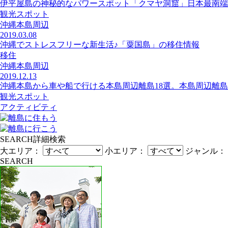
伊平屋島の神秘的なパワースポット「クマヤ洞窟」日本最南端
観光スポット
沖縄本島周辺
2019.03.08
沖縄でストレスフリーな新生活♪「粟国島」の移住情報
移住
沖縄本島周辺
2019.12.13
沖縄本島から車や船で行ける本島周辺離島18選。本島周辺離島
観光スポット
アクティビティ
SEARCH
詳細検索
大エリア：
小エリア：
ジャンル：
SEARCH