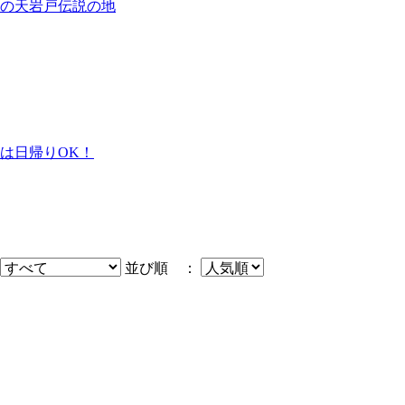
の天岩戸伝説の地
は日帰りOK！
並び順 ：