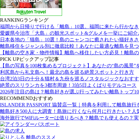
RANKING
ランキング
福岡から日帰りで行ける「離島」10選。福岡に来たら行かな
愛媛県今治市「大島」の観光スポット&グルメを一挙にご紹介
日本各地の「猫島」10選！島のニャンコに癒されたい猫好き
離島移住をジャンル別に徹底比較！あなたに最適な離島を見つ
【離島の空き家・物件情報】離島へ移住したい方必見！離島の
PICK UP
ピックアップ記事
【島の写真を100枚集めるプロジェクト】あなたの“島の風景”
利尻島から礼文島へ！最北の島を巡る絶景スポットと行き方
台湾2泊3日の十分＆猫村＆九份を巡るノスタルジックなおす
絶景のスリランカを3都市周遊！3泊5日よくばりモデルコース
2026年注目の島は？離島好きが選ぶ行ってみたい離島トップ10
RECOMMEND
おすすめ
ISLANDER PASSPORT 協賛店一覧｜特典を利用して離島旅
離島好き500人に大調査！島旅に行くなら何月に行きたい？人
海外旅行でWiFiルーターは借りるべき？離島でも使えるの？