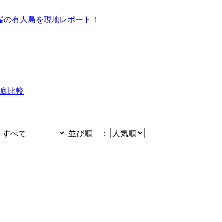
端の有人島を現地レポート！
底比較
並び順 ：