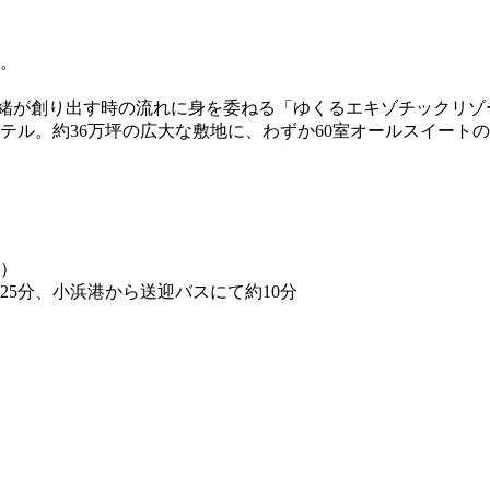
。
緒が創り出す時の流れに身を委ねる「ゆくるエキゾチックリゾ
テル。約36万坪の広大な敷地に、わずか60室オールスイート
付）
5分、小浜港から送迎バスにて約10分