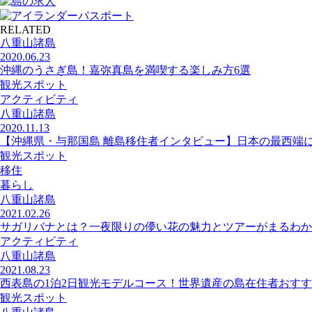
RELATED
八重山諸島
2020.06.23
沖縄のうさぎ島！嘉弥真島を満喫する楽しみ方6選
観光スポット
アクティビティ
八重山諸島
2020.11.13
【沖縄県・与那国島 離島移住者インタビュー】日本の最西端
観光スポット
移住
暮らし
八重山諸島
2021.02.26
サガリバナとは？一夜限りの儚い花の魅力とツアーがまるわか
アクティビティ
八重山諸島
2021.08.23
西表島の1泊2日観光モデルコース！世界遺産の島在住者おす
観光スポット