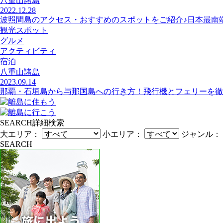
八重山諸島
2022.12.28
波照間島のアクセス・おすすめのスポットをご紹介♪日本最南
観光スポット
グルメ
アクティビティ
宿泊
八重山諸島
2023.09.14
那覇・石垣島から与那国島への行き方！飛行機とフェリーを徹
SEARCH
詳細検索
大エリア：
小エリア：
ジャンル：
SEARCH