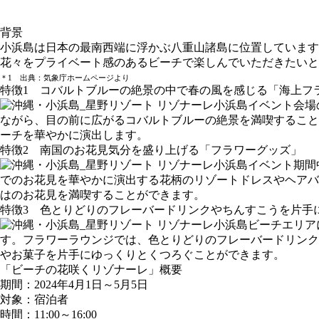
背景
小浜島は日本の最南西端に浮かぶ八重山諸島に位置しています
花々をプライベート感のあるビーチで楽しんでいただきたいと
＊1 出典：気象庁ホームページより
特徴1 コバルトブルーの絶景の中で春の風を感じる「海上フ
イベント会場
ながら、目の前に広がるコバルトブルーの絶景を満喫すること
ーチを華やかに演出します。
特徴2 南国のお花見気分を盛り上げる「フラワーグッズ」
イベント期間
でのお花見を華やかに演出する花柄のリゾートドレスやヘアバ
はのお花見を満喫することができます。
特徴3 色とりどりのフレーバードリンクやちんすこうを片手
ビーチエリア
す。フラワーラウンジでは、色とりどりのフレーバードリンク
やお菓子を片手にゆっくりとくつろぐことができます。
「ビーチの花咲くリゾナーレ」概要
期間：2024年4月1日～5月5日
対象：宿泊者
時間：11:00～16:00