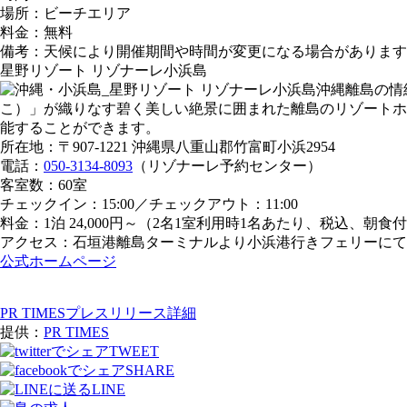
場所：ビーチエリア
料金：無料
備考：天候により開催期間や時間が変更になる場合があります
星野リゾート リゾナーレ小浜島
沖縄離島の情
こ）」が織りなす碧く美しい絶景に囲まれた離島のリゾートホ
能することができます。
所在地：〒907-1221 沖縄県八重山郡竹富町小浜2954
電話：
050-3134-8093
（リゾナーレ予約センター）
客室数：60室
チェックイン：15:00／チェックアウト：11:00
料金：1泊 24,000円～（2名1室利用時1名あたり、税込、朝食
アクセス：石垣港離島ターミナルより小浜港行きフェリーにて2
公式ホームページ
PR TIMESプレスリリース詳細
提供：
PR TIMES
TWEET
SHARE
LINE