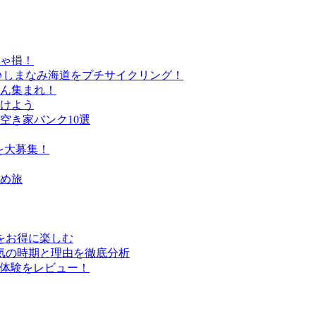
きゃ損！
♪しまなみ海道をプチサイクリング！
さん集まれ！
けよう
空き家バンク10選
を大募集！
すめ旅
行をお得に楽しむ
気の時期と理由を徹底分析
実体験をレビュー！