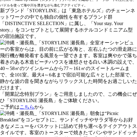
パドルを使って海や川を漕ぎながら進むアクティビティ。
新ブランド「STORYLINE」は「東急ホテルズ」のチェーンネ
ットワークの中でも独自の個性を有するブランド群
「DISTINCTIVE SELECTION」に属し、「Your stay. Your
story.」をコンセプトとして展開するホテルコンドミニアム型
の宿泊施設です。
全室オーシャンビュ
ーの客室からは、目の前に広がる海と、左右ふたつの滑走路に
飛行機が離発着する風景を一望できます。客室は爽やかで落ち
着きのある木造ビーチハウスを連想させる白い木調の設えで、
40～58㎡のツインルームから77～161㎡のスイートルームま
で、全101室。最大4～6名まで宿泊可能な広々とした部屋で、
静かな波の音を聞きながらリラックスした時間をお過ごしいた
だけます。
「開業記念特別プラン」をご用意しましたので、この機会にぜ
ひ「STORYLINE 瀬長島」をご体験ください。
ご予約は
こちら
から
朝食は“Picnic
Breakfast”をコンセプトに、サンドイッチやサラダ等からお好
きなメニューをバスケットに詰めて持ち運べるテイクアウトス
タイルです。客室のトースターで焼きたてパンやサンドイッチ