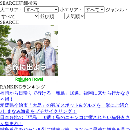
SEARCH
詳細検索
大エリア：
小エリア：
ジャンル：
並び順 ：
SEARCH
RANKING
ランキング
福岡から日帰りで行ける「離島」10選。福岡に来たら行かなき
ゃ損！
愛媛県今治市「大島」の観光スポット&グルメを一挙にご紹介
♪しまなみ海道をプチサイクリング！
日本各地の「猫島」10選！島のニャンコに癒されたい猫好きさ
ん集まれ！
離島移住をジャンル別に徹底比較！あなたに最適な離島を見つ