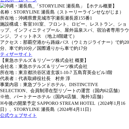
【ホテル概要】
名称：STORYLINE 瀬長島（ストーリーラインせながじま）
所在地：沖縄県豊見城市字瀬長瀬長原155番1
施設構成：客室101室、フロント、ロビー、レストラン、ショ
ップ、インフィニティプール、屋外温泉スパ、宿泊者専用ラウ
ンジ、フィットネス （地上8階建て）
アクセス：那覇空港から路線バス（ウミカジライナー）で約20
分、車で約10分／国際通りから車で約17分
ティザーサイト
【東急ホテルズ＆リゾーツ株式会社 概要】
会社名：東急ホテルズ＆リゾーツ株式会社
所在地：東京都渋谷区道玄坂1-10-7 五島育英会ビル3階
代表者：代表取締役社長 村井 淳
事業内容：東急ブランドホテル、DISTINCTIVE
SELECTION、会員制滞在型リゾートの運営（国内62店舗）
※他、パートナーホテル（国内4店舗、海外3店舗）
※今後の開業予定 SAPPORO STREAM HOTEL（2024年1月16
日）、STORYLINE 瀬長島（2024年4月11日）
公式ウェブサイト