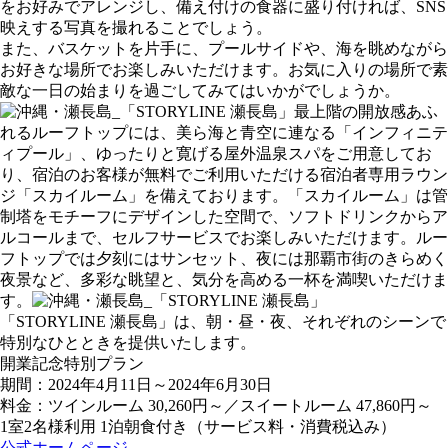
をお好みでアレンジし、備え付けの食器に盛り付ければ、SNS
映えする写真を撮れることでしょう。
また、バスケットを片手に、プールサイドや、海を眺めながら
お好きな場所でお楽しみいただけます。お気に入りの場所で素
敵な一日の始まりを過ごしてみてはいかがでしょうか。
最上階の開放感あふ
れるルーフトップには、美ら海と青空に連なる「インフィニテ
ィプール」、ゆったりと寛げる屋外温泉スパをご用意してお
り、宿泊のお客様が無料でご利用いただける宿泊者専用ラウン
ジ「スカイルーム」を備えております。「スカイルーム」は管
制塔をモチーフにデザインした空間で、ソフトドリンクからア
ルコールまで、セルフサービスでお楽しみいただけます。ルー
フトップでは夕刻にはサンセット、夜には那覇市街のきらめく
夜景など、多彩な眺望と、気分を高める一杯を満喫いただけま
す。
「STORYLINE 瀬長島」は、朝・昼・夜、それぞれのシーンで
特別なひとときを提供いたします。
開業記念特別プラン
期間：2024年4月11日～2024年6月30日
料金：ツインルーム 30,260円～／スイートルーム 47,860円～
1室2名様利用 1泊朝食付き（サービス料・消費税込み）
公式ホームページ