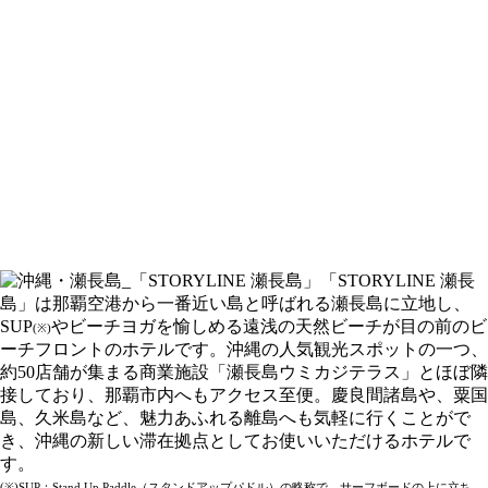
「STORYLINE 瀬長
島」は那覇空港から一番近い島と呼ばれる瀬長島に立地し、
SUP
やビーチヨガを愉しめる遠浅の天然ビーチが目の前のビ
(※)
ーチフロントのホテルです。沖縄の人気観光スポットの一つ、
約50店舗が集まる商業施設「瀬長島ウミカジテラス」とほぼ隣
接しており、那覇市内へもアクセス至便。慶良間諸島や、粟国
島、久米島など、魅力あふれる離島へも気軽に行くことがで
き、沖縄の新しい滞在拠点としてお使いいただけるホテルで
す。
(※)SUP：Stand Up Paddle（スタンドアップパドル）の略称で、サーフボードの上に立ち、