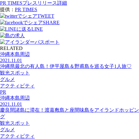
PR TIMESプレスリリース詳細
提供：
PR TIMES
TWEET
SHARE
LINE
RELATED
沖縄本島周辺
2021.11.01
沖縄県最北の有人島！伊平屋島＆野甫島を巡る女子1人旅♡
観光スポット
グルメ
アクティビティ
PR
沖縄本島周辺
2021.11.01
慶良間諸島に滞在！渡嘉敷島と座間味島をアイランドホッピン
グ
観光スポット
グルメ
アクティビティ