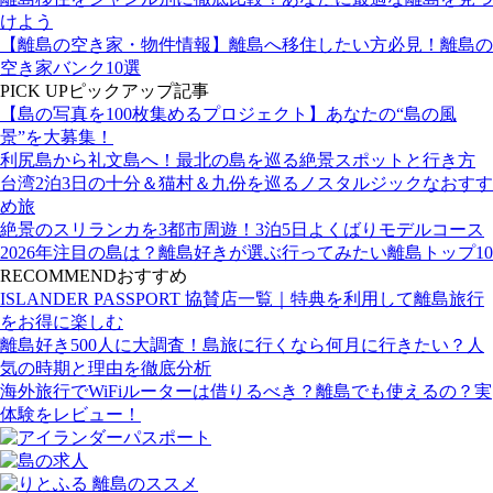
けよう
【離島の空き家・物件情報】離島へ移住したい方必見！離島の
空き家バンク10選
PICK UP
ピックアップ記事
【島の写真を100枚集めるプロジェクト】あなたの“島の風
景”を大募集！
利尻島から礼文島へ！最北の島を巡る絶景スポットと行き方
台湾2泊3日の十分＆猫村＆九份を巡るノスタルジックなおすす
め旅
絶景のスリランカを3都市周遊！3泊5日よくばりモデルコース
2026年注目の島は？離島好きが選ぶ行ってみたい離島トップ10
RECOMMEND
おすすめ
ISLANDER PASSPORT 協賛店一覧｜特典を利用して離島旅行
をお得に楽しむ
離島好き500人に大調査！島旅に行くなら何月に行きたい？人
気の時期と理由を徹底分析
海外旅行でWiFiルーターは借りるべき？離島でも使えるの？実
体験をレビュー！