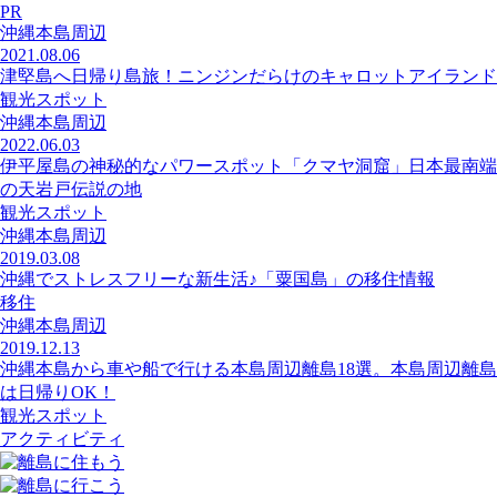
PR
沖縄本島周辺
2021.08.06
津堅島へ日帰り島旅！ニンジンだらけのキャロットアイランド
観光スポット
沖縄本島周辺
2022.06.03
伊平屋島の神秘的なパワースポット「クマヤ洞窟」日本最南端
の天岩戸伝説の地
観光スポット
沖縄本島周辺
2019.03.08
沖縄でストレスフリーな新生活♪「粟国島」の移住情報
移住
沖縄本島周辺
2019.12.13
沖縄本島から車や船で行ける本島周辺離島18選。本島周辺離島
は日帰りOK！
観光スポット
アクティビティ