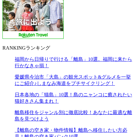
RANKING
ランキング
福岡から日帰りで行ける「離島」10選。福岡に来たら
行かなきゃ損！
愛媛県今治市「大島」の観光スポット&グルメを一挙
にご紹介♪しまなみ海道をプチサイクリング！
日本各地の「猫島」10選！島のニャンコに癒されたい
猫好きさん集まれ！
離島移住をジャンル別に徹底比較！あなたに最適な離
島を見つけよう
【離島の空き家・物件情報】離島へ移住したい方必
見！離島の空き家バンク10選