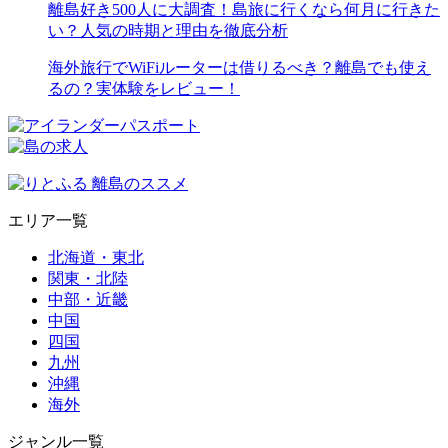
離島好き500人に大調査！島旅に行くなら何月に行きた
い？人気の時期と理由を徹底分析
海外旅行でWiFiルーターは借りるべき？離島でも使え
るの？実体験をレビュー！
エリア一覧
北海道・東北
関東・北陸
中部・近畿
中国
四国
九州
沖縄
海外
ジャンル一覧