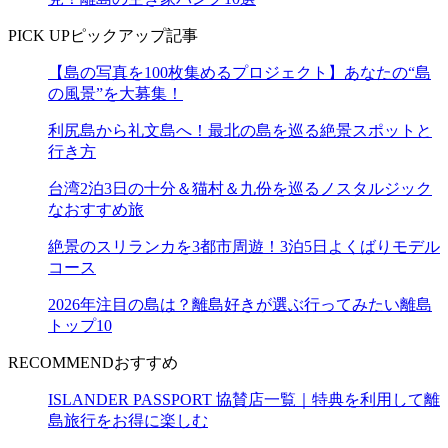
PICK UP
ピックアップ記事
【島の写真を100枚集めるプロジェクト】あなたの“島
の風景”を大募集！
利尻島から礼文島へ！最北の島を巡る絶景スポットと
行き方
台湾2泊3日の十分＆猫村＆九份を巡るノスタルジック
なおすすめ旅
絶景のスリランカを3都市周遊！3泊5日よくばりモデル
コース
2026年注目の島は？離島好きが選ぶ行ってみたい離島
トップ10
RECOMMEND
おすすめ
ISLANDER PASSPORT 協賛店一覧｜特典を利用して離
島旅行をお得に楽しむ