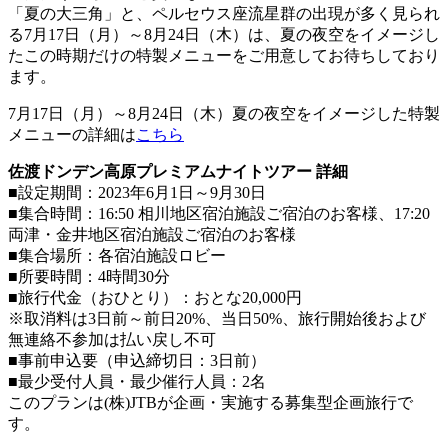
「夏の大三角」と、ペルセウス座流星群の出現が多く見られ
る7月17日（月）～8月24日（木）は、夏の夜空をイメージし
たこの時期だけの特製メニューをご用意してお待ちしており
ます。
7月17日（月）～8月24日（木）夏の夜空をイメージした特製
メニューの詳細は
こちら
佐渡ドンデン高原プレミアムナイトツアー 詳細
■設定期間：2023年6月1日～9月30日
■集合時間：16:50 相川地区宿泊施設ご宿泊のお客様、17:20
両津・金井地区宿泊施設ご宿泊のお客様
■集合場所：各宿泊施設ロビー
■所要時間：4時間30分
■旅行代金（おひとり）：おとな20,000円
※取消料は3日前～前日20%、当日50%、旅行開始後および
無連絡不参加は払い戻し不可
■事前申込要（申込締切日：3日前）
■最少受付人員・最少催行人員：2名
このプランは(株)JTBが企画・実施する募集型企画旅行で
す。