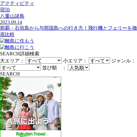
アクティビティ
宿泊
八重山諸島
2023.09.14
那覇・石垣島から与那国島への行き方！飛行機とフェリーを徹
底比較
SEARCH
詳細検索
大エリア：
小エリア：
ジャンル：
並び順 ：
SEARCH