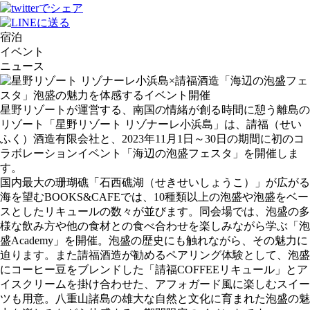
宿泊
イベント
ニュース
星野リゾートが運営する、南国の情緒が創る時間に憩う離島の
リゾート「星野リゾート リゾナーレ小浜島」は、請福（せい
ふく）酒造有限会社と、2023年11月1日～30日の期間に初のコ
ラボレーションイベント「海辺の泡盛フェスタ」を開催しま
す。
国内最大の珊瑚礁「石西礁湖（せきせいしょうこ）」が広がる
海を望むBOOKS&CAFEでは、10種類以上の泡盛や泡盛をベー
スとしたリキュールの数々が並びます。同会場では、泡盛の多
様な飲み方や他の食材との食べ合わせを楽しみながら学ぶ「泡
盛Academy」を開催。泡盛の歴史にも触れながら、その魅力に
迫ります。また請福酒造が勧めるペアリング体験として、泡盛
にコーヒー豆をブレンドした「請福COFFEEリキュール」とア
イスクリームを掛け合わせた、アフォガード風に楽しむスイー
ツも用意。八重山諸島の雄大な自然と文化に育まれた泡盛の魅