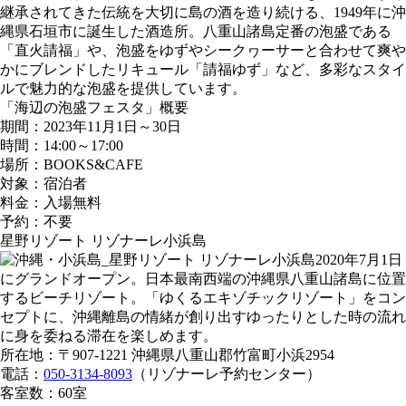
継承されてきた伝統を大切に島の酒を造り続ける、1949年に沖
縄県石垣市に誕生した酒造所。八重山諸島定番の泡盛である
「直火請福」や、泡盛をゆずやシークヮーサーと合わせて爽や
かにブレンドしたリキュール「請福ゆず」など、多彩なスタイ
ルで魅力的な泡盛を提供しています。
「海辺の泡盛フェスタ」概要
期間：2023年11月1日～30日
時間：14:00～17:00
場所：BOOKS&CAFE
対象：宿泊者
料金：入場無料
予約：不要
星野リゾート リゾナーレ小浜島
2020年7月1日
にグランドオープン。日本最南西端の沖縄県八重山諸島に位置
するビーチリゾート。「ゆくるエキゾチックリゾート」をコン
セプトに、沖縄離島の情緒が創り出すゆったりとした時の流れ
に身を委ねる滞在を楽しめます。
所在地：〒907-1221 沖縄県八重山郡竹富町小浜2954
電話：
050-3134-8093
（リゾナーレ予約センター）
客室数：60室