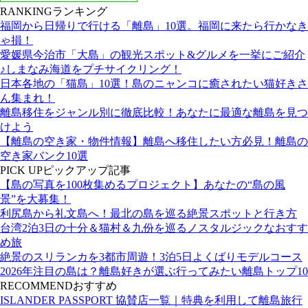
RANKING
ランキング
福岡から日帰りで行ける「離島」10選。福岡に来たら行かなき
ゃ損！
愛媛県今治市「大島」の観光スポット&グルメを一挙にご紹介
♪しまなみ海道をプチサイクリング！
日本各地の「猫島」10選！島のニャンコに癒されたい猫好きさ
ん集まれ！
離島移住をジャンル別に徹底比較！あなたに最適な離島を見つ
けよう
【離島の空き家・物件情報】離島へ移住したい方必見！離島の
空き家バンク10選
PICK UP
ピックアップ記事
【島の写真を100枚集めるプロジェクト】あなたの“島の風
景”を大募集！
利尻島から礼文島へ！最北の島を巡る絶景スポットと行き方
台湾2泊3日の十分＆猫村＆九份を巡るノスタルジックなおすす
め旅
絶景のスリランカを3都市周遊！3泊5日よくばりモデルコース
2026年注目の島は？離島好きが選ぶ行ってみたい離島トップ10
RECOMMEND
おすすめ
ISLANDER PASSPORT 協賛店一覧｜特典を利用して離島旅行