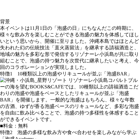
背景
本イベントは11月1日の「泡盛の日」にちなんだこの時期に、
様々な飲み方を楽しむことができる泡盛の魅力を体感してほし
いという思いから、開催に至りました。沖縄本島ではほとんど
失われた幻の伝統技法「直火蒸留法」を継承する請福酒造と、
地域の魅力を多彩な形で発信するリゾナーレ小浜島が共に取り
組むことで、泡盛の持つ魅力を次世代に継承したいと考え、今
回のコラボレーションが実現しました。
特徴1 10種類以上の泡盛やリキュールが並ぶ「泡盛BAR」
コバルトブル
ーの海を望むBOOKS&CAFEでは、10種類以上の請福酒造こだ
わりの泡盛や泡盛をベースとしたリキュールが並ぶ「泡盛
BAR」を開催します。一般的な泡盛はもちろん、様々な年数
の古酒、ゆずが香る泡盛ベースのリキュールなど、多彩な泡盛
を自由に飲み比べることで、泡盛の持つ多様性を体感すること
ができるイベントです。
■料金：無料
特徴2 泡盛の多様な飲み方や食べ合わせを楽しみながら学ぶ
「泡盛Academy」