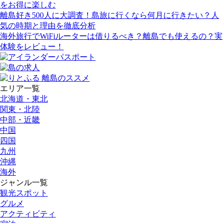
をお得に楽しむ
離島好き500人に大調査！島旅に行くなら何月に行きたい？人
気の時期と理由を徹底分析
海外旅行でWiFiルーターは借りるべき？離島でも使えるの？実
体験をレビュー！
エリア一覧
北海道・東北
関東・北陸
中部・近畿
中国
四国
九州
沖縄
海外
ジャンル一覧
観光スポット
グルメ
アクティビティ