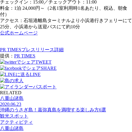
チェックイン：15:00／チェックアウト：11:00
料金：1泊 24,000円～（2名1室利用時1名あたり、税込、朝食
付）
アクセス：石垣港離島ターミナルより小浜港行きフェリーにて
25分、小浜港から送迎バスにて約10分
公式ホームページ
PR TIMESプレスリリース詳細
提供：
PR TIMES
TWEET
SHARE
LINE
RELATED
八重山諸島
2020.06.23
沖縄のうさぎ島！嘉弥真島を満喫する楽しみ方6選
観光スポット
アクティビティ
八重山諸島