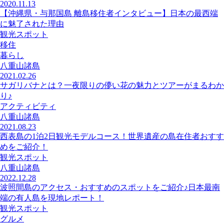
2020.11.13
【沖縄県・与那国島 離島移住者インタビュー】日本の最西端
に魅了された理由
観光スポット
移住
暮らし
八重山諸島
2021.02.26
サガリバナとは？一夜限りの儚い花の魅力とツアーがまるわか
り♪
アクティビティ
八重山諸島
2021.08.23
西表島の1泊2日観光モデルコース！世界遺産の島在住者おすす
めをご紹介！
観光スポット
八重山諸島
2022.12.28
波照間島のアクセス・おすすめのスポットをご紹介♪日本最南
端の有人島を現地レポート！
観光スポット
グルメ