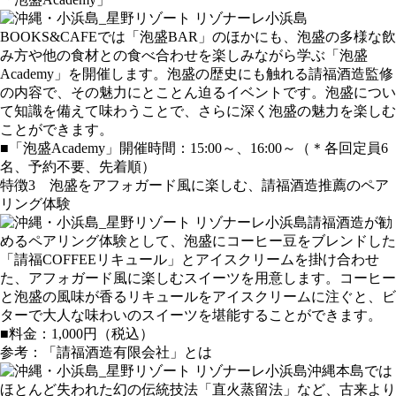
BOOKS&CAFEでは「泡盛BAR」のほかにも、泡盛の多様な飲
み方や他の食材との食べ合わせを楽しみながら学ぶ「泡盛
Academy」を開催します。泡盛の歴史にも触れる請福酒造監修
の内容で、その魅力にとことん迫るイベントです。泡盛につい
て知識を備えて味わうことで、さらに深く泡盛の魅力を楽しむ
ことができます。
■「泡盛Academy」開催時間：15:00～、16:00～（＊各回定員6
名、予約不要、先着順）
特徴3 泡盛をアフォガード風に楽しむ、請福酒造推薦のペア
リング体験
請福酒造が勧
めるペアリング体験として、泡盛にコーヒー豆をブレンドした
「請福COFFEEリキュール」とアイスクリームを掛け合わせ
た、アフォガード風に楽しむスイーツを用意します。コーヒー
と泡盛の風味が香るリキュールをアイスクリームに注ぐと、ビ
ターで大人な味わいのスイーツを堪能することができます。
■料金：1,000円（税込）
参考：「請福酒造有限会社」とは
沖縄本島では
ほとんど失われた幻の伝統技法「直火蒸留法」など、古来より