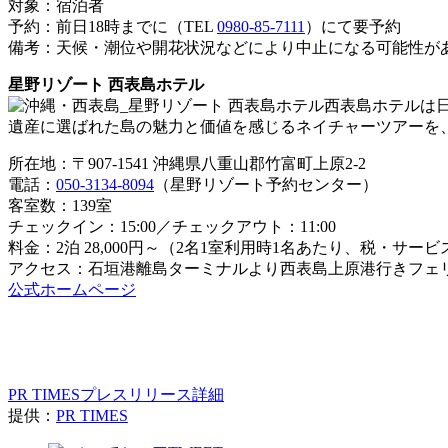
対象：宿泊者
予約：前日18時までに（TEL
0980-85-7111
）にて要予約
備考：天候・潮位や開花状況などにより中止になる可能性が
星野リゾート 西表島ホテル
西表島ホテルは
遺産に選ばれた島の魅力と価値を感じるネイチャーツアーを
所在地：〒907-1541 沖縄県八重山郡竹富町上原2-2
電話：
050-3134-8094
（星野リゾート予約センター）
客室数：139室
チェックイン：15:00／チェックアウト：11:00
料金：2泊 28,000円～（2名1室利用時1名あたり、税・サー
アクセス：石垣港離島ターミナルより西表島上原港行きフェリ
公式ホームページ
PR TIMESプレスリリース詳細
提供：
PR TIMES