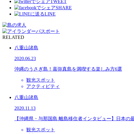
TWEET
SHARE
LINE
RELATED
八重山諸島
2020.06.23
沖縄のうさぎ島！嘉弥真島を満喫する楽しみ方6選
観光スポット
アクティビティ
八重山諸島
2020.11.13
【沖縄県・与那国島 離島移住者インタビュー】日本の
観光スポット