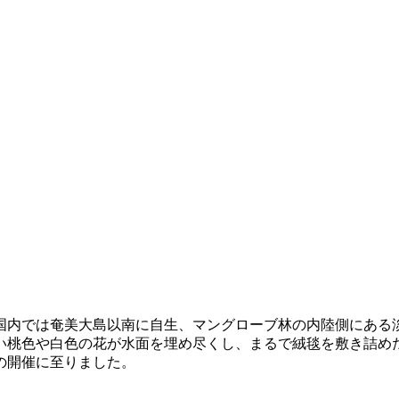
国内では奄美大島以南に自生、マングローブ林の内陸側にある
い桃色や白色の花が水面を埋め尽くし、まるで絨毯を敷き詰め
の開催に至りました。