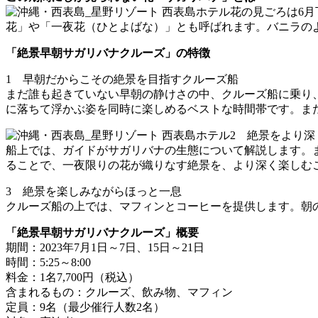
花の見ごろは6
花」や「一夜花（ひとよばな）」とも呼ばれます。バニラの
「絶景早朝サガリバナクルーズ」の特徴
1 早朝だからこその絶景を目指すクルーズ船
まだ誰も起きていない早朝の静けさの中、クルーズ船に乗り
に落ちて浮かぶ姿を同時に楽しめるベストな時間帯です。ま
2 絶景をより
船上では、ガイドがサガリバナの生態について解説します。
ることで、一夜限りの花が織りなす絶景を、より深く楽しむ
3 絶景を楽しみながらほっと一息
クルーズ船の上では、マフィンとコーヒーを提供します。朝
「絶景早朝サガリバナクルーズ」概要
期間：2023年7月1日～7日、15日～21日
時間：5:25～8:00
料金：1名7,700円（税込）
含まれるもの：クルーズ、飲み物、マフィン
定員：9名（最少催行人数2名）