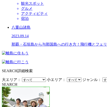
観光スポット
グルメ
アクティビティ
宿泊
八重山諸島
2023.09.14
那覇・石垣島から与那国島への行き方！飛行機とフェリ
SEARCH
詳細検索
大エリア：
小エリア：
ジャンル：
SEARCH