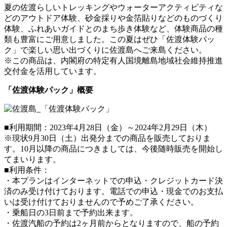
夏の佐渡らしいトレッキングやウォーターアクティビティな
どのアウトドア体験、砂金採りや金箔貼りなどのものづくり
体験、ふれあいガイドとのまち歩き体験など、体験商品の種
類も豊富にご用意しました。この夏はぜひ「佐渡体験パッ
ク」で楽しい思い出づくりに佐渡島へご来島ください。
※この商品は、内閣府の特定有人国境離島地域社会維持推進
交付金を活用しています。
「佐渡体験パック」概要
■利用期間：2023年4月28日（金）～2024年2月29日（木）
※現状9⽉30⽇（⼟）出発分までの商品を販売しておりま
す。10⽉以降の商品につきましては、今後随時販売を開始し
てまいります。
■利用条件：
・本プランはインターネットでの申込・クレジットカード決
済のみ受け付けております。電話での申込・現金でのお支払
いは受け付けておりませんので予めご了承ください。
・乗船日の3日前まで予約出来ます。
・佐渡汽船の予約は2ヶ月前からとなりますので、船の予約