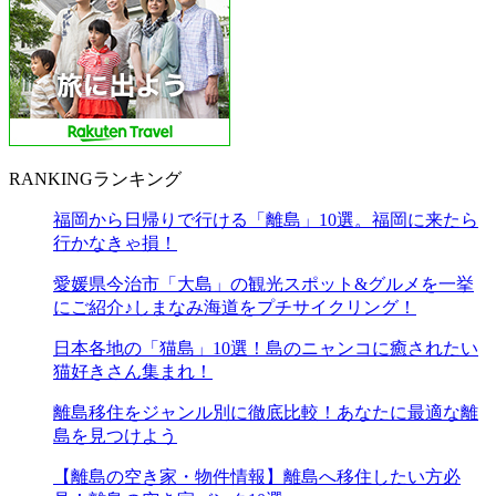
RANKING
ランキング
福岡から日帰りで行ける「離島」10選。福岡に来たら
行かなきゃ損！
愛媛県今治市「大島」の観光スポット&グルメを一挙
にご紹介♪しまなみ海道をプチサイクリング！
日本各地の「猫島」10選！島のニャンコに癒されたい
猫好きさん集まれ！
離島移住をジャンル別に徹底比較！あなたに最適な離
島を見つけよう
【離島の空き家・物件情報】離島へ移住したい方必