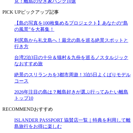
見！離島の空き家バンク10選
PICK UP
ピックアップ記事
【島の写真を100枚集めるプロジェクト】あなたの“島
の風景”を大募集！
利尻島から礼文島へ！最北の島を巡る絶景スポットと
行き方
台湾2泊3日の十分＆猫村＆九份を巡るノスタルジック
なおすすめ旅
絶景のスリランカを3都市周遊！3泊5日よくばりモデル
コース
2026年注目の島は？離島好きが選ぶ行ってみたい離島
トップ10
RECOMMEND
おすすめ
ISLANDER PASSPORT 協賛店一覧｜特典を利用して離
島旅行をお得に楽しむ