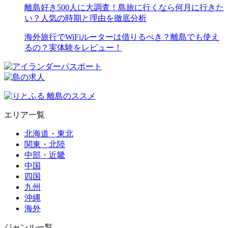
離島好き500人に大調査！島旅に行くなら何月に行きた
い？人気の時期と理由を徹底分析
海外旅行でWiFiルーターは借りるべき？離島でも使え
るの？実体験をレビュー！
エリア一覧
北海道・東北
関東・北陸
中部・近畿
中国
四国
九州
沖縄
海外
ジャンル一覧