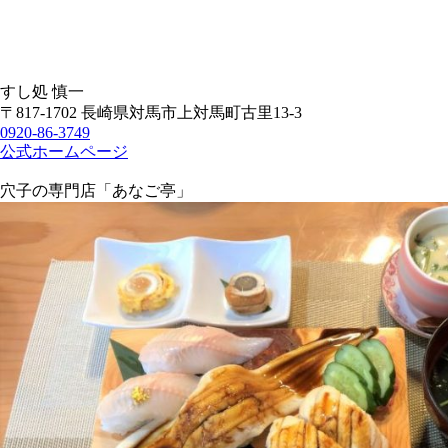
すし処 慎一
〒817-1702 長崎県対馬市上対馬町古里13-3
0920-86-3749
公式ホームページ
穴子の専門店「あなご亭」