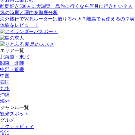
離島好き500人に大調査！島旅に行くなら何月に行きたい？人
気の時期と理由を徹底分析
海外旅行でWiFiルーターは借りるべき？離島でも使えるの？実
体験をレビュー！
エリア一覧
北海道・東北
関東・北陸
中部・近畿
中国
四国
九州
沖縄
海外
ジャンル一覧
観光スポット
グルメ
アクティビティ
宿泊