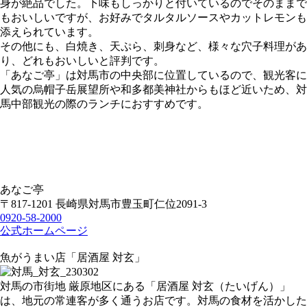
身が絶品でした。下味もしっかりと付いているのでそのままで
もおいしいですが、お好みでタルタルソースやカットレモンも
添えられています。
その他にも、白焼き、天ぷら、刺身など、様々な穴子料理があ
り、どれもおいしいと評判です。
「あなご亭」は対馬市の中央部に位置しているので、観光客に
人気の烏帽子岳展望所や和多都美神社からもほど近いため、対
馬中部観光の際のランチにおすすめです。
あなご亭
〒817-1201 長崎県対馬市豊玉町仁位2091-3
0920-58-2000
公式ホームページ
魚がうまい店「居酒屋 対玄」
対馬の市街地 厳原地区にある「居酒屋 対玄（たいげん）」
は、地元の常連客が多く通うお店です。対馬の食材を活かした