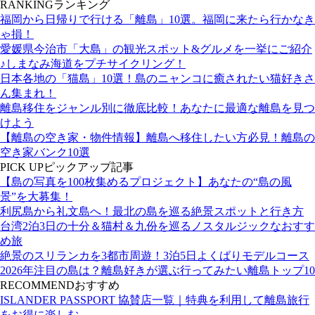
RANKING
ランキング
福岡から日帰りで行ける「離島」10選。福岡に来たら行かなき
ゃ損！
愛媛県今治市「大島」の観光スポット&グルメを一挙にご紹介
♪しまなみ海道をプチサイクリング！
日本各地の「猫島」10選！島のニャンコに癒されたい猫好きさ
ん集まれ！
離島移住をジャンル別に徹底比較！あなたに最適な離島を見つ
けよう
【離島の空き家・物件情報】離島へ移住したい方必見！離島の
空き家バンク10選
PICK UP
ピックアップ記事
【島の写真を100枚集めるプロジェクト】あなたの“島の風
景”を大募集！
利尻島から礼文島へ！最北の島を巡る絶景スポットと行き方
台湾2泊3日の十分＆猫村＆九份を巡るノスタルジックなおすす
め旅
絶景のスリランカを3都市周遊！3泊5日よくばりモデルコース
2026年注目の島は？離島好きが選ぶ行ってみたい離島トップ10
RECOMMEND
おすすめ
ISLANDER PASSPORT 協賛店一覧｜特典を利用して離島旅行
をお得に楽しむ