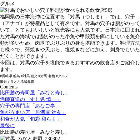
グルメ
福岡県の日本海沖に位置する「対馬（つしま）」では、穴子
（アナゴ）が特産品として有名です。対馬の穴子は脂がのって
いて、とてもおいしいと観光客にも人気です。日本海に囲まれ
た対馬の海域では脂がのった小魚や甲殻類を餌にしている魚介
類が多いため、肉厚でぷりぷりの身を堪能できます。料理方法
も様々で、蒲焼きや天ぷら、塩焼きなどに加え、刺身でもいた
だくことができます。
今回は、対馬の穴子を堪能できるおすすめの飲食店をご紹介し
ます。
#長崎県 離島 #対馬 観光 #対馬 名物 #グルメ
撮影：りとふる編集部
Contents
比田勝の寿司屋「みなと寿し」
漁師直送の「すし処 慎一」
穴子の専門店「あなご亭」
魚がうまい店「居酒屋 対玄」
和食が人気「旬彩 和らく」
最後に
比田勝の寿司屋「みなと寿し」