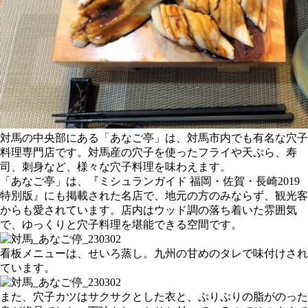
対馬の中央部にある「あなご亭」は、対馬市内でも有名な穴子
料理専門店です。対馬産の穴子を使ったフライや天ぷら、寿
司、刺身など、様々な穴子料理を味わえます。
「あなご亭」は、『ミシュランガイド 福岡・佐賀・長崎2019
特別版』にも掲載された名店で、地元の方のみならず、観光客
からも愛されています。店内はウッド調の落ち着いた雰囲気
で、ゆっくりと穴子料理を堪能できる空間です。
看板メニューは、せいろ蒸し。九州の甘めのタレで味付けされ
ています。
また、穴子カツはサクサクとした衣と、ぷりぷりの脂がのった