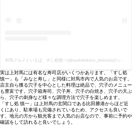
対馬グルメといえば すし処慎一(@sushidokoro_shinichi)がシェアした投稿
実は上対馬には有名な寿司店がいくつかあります。「すし処
慎一」も「みなと寿し」と同様に対馬市内で人気のお店です。
店主自ら獲る穴子を中心とした料理は絶品で、穴子のメニュー
も豊富です。穴子箱寿司、穴子丼、穴子の白焼き、穴子の天ぷ
ら、穴子の刺身など様々な調理方法で穴子を楽しめます。
「すし処 慎一」は上対馬の玄関口である比田勝港からほど近
くにあり、駐車場も完備されているため、アクセスも良いで
す。地元の方から観光客まで人気のお店なので、事前に予約や
確認をして訪れると良いでしょう。