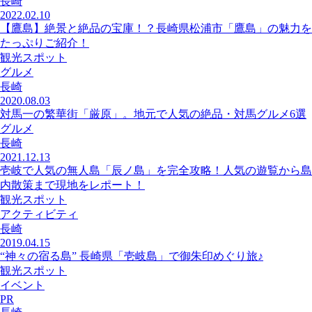
長崎
2022.02.10
【鷹島】絶景と絶品の宝庫！？長崎県松浦市「鷹島」の魅力を
たっぷりご紹介！
観光スポット
グルメ
長崎
2020.08.03
対馬一の繁華街「厳原」。地元で人気の絶品・対馬グルメ6選
グルメ
長崎
2021.12.13
壱岐で人気の無人島「辰ノ島」を完全攻略！人気の遊覧から島
内散策まで現地をレポート！
観光スポット
アクティビティ
長崎
2019.04.15
“神々の宿る島” 長崎県「壱岐島」で御朱印めぐり旅♪
観光スポット
イベント
PR