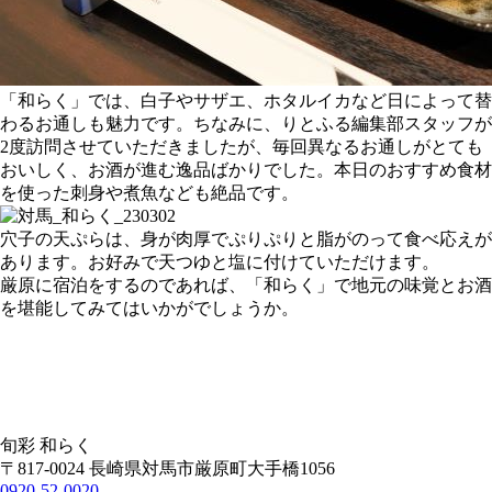
「和らく」では、白子やサザエ、ホタルイカなど日によって替
わるお通しも魅力です。ちなみに、りとふる編集部スタッフが
2度訪問させていただきましたが、毎回異なるお通しがとても
おいしく、お酒が進む逸品ばかりでした。本日のおすすめ食材
を使った刺身や煮魚なども絶品です。
穴子の天ぷらは、身が肉厚でぷりぷりと脂がのって食べ応えが
あります。お好みで天つゆと塩に付けていただけます。
厳原に宿泊をするのであれば、「和らく」で地元の味覚とお酒
を堪能してみてはいかがでしょうか。
旬彩 和らく
〒817-0024 長崎県対馬市厳原町大手橋1056
0920-52-0020