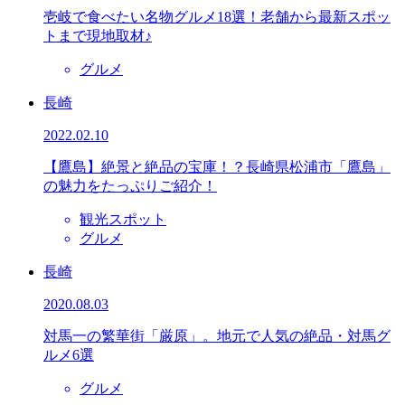
壱岐で食べたい名物グルメ18選！老舗から最新スポッ
トまで現地取材♪
グルメ
長崎
2022.02.10
【鷹島】絶景と絶品の宝庫！？長崎県松浦市「鷹島」
の魅力をたっぷりご紹介！
観光スポット
グルメ
長崎
2020.08.03
対馬一の繁華街「厳原」。地元で人気の絶品・対馬グ
ルメ6選
グルメ