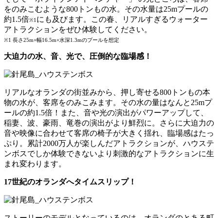
をのみこむような800トンもの水。その水量は25mプールの
約1.5倍
にも及びます。この春、リアルすぎるウォーター
※1
アトラクションをぜひ体験してください。
※1 長さ25m×幅16.5m×水深1.3mのプールを想定
大迫力の水、音、光で、圧倒的な臨場感！
リアルなオランダの街並みから、押し寄せる800トンもの本
物の水が、客席をのみこみます。その水の量はなんと25mプ
ールの約1.5倍！また、音や光の演出がパワーアップして、
稲妻、波、豪雨、竜巻の演出がより鮮烈に。さらに大迫力の
音や映像に合わせて客席の椅子が大きく揺れ、臨場感はたっ
ぷり。累計2000万人が楽しんだアトラクションが、ハウステ
ンボスでしか体験できないより刺激的なアトラクションに生
まれ変わります。
17世紀のオランダへタイムスリップ！
ストーリーのモデルとなっているのは、オランダのとある町