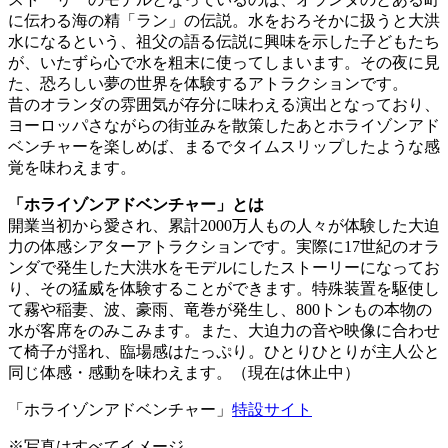
に伝わる海の精「ラン」の伝説。水をおろそかに扱うと大洪
水になるという、祖父の語る伝説に興味を示した子どもたち
が、いたずら心で水を粗末に使ってしまいます。その夜に見
た、恐ろしい夢の世界を体験するアトラクションです。
昔のオランダの雰囲気が存分に味わえる演出となっており、
ヨーロッパさながらの街並みを散策したあとホライゾンアド
ベンチャーを楽しめば、まるでタイムスリップしたような感
覚を味わえます。
「ホライゾンアドベンチャー」とは
開業当初から愛され、累計2000万人もの人々が体験した大迫
力の体感シアターアトラクションです。実際に17世紀のオラ
ンダで発生した大洪水をモデルにしたストーリーになってお
り、その猛威を体験することができます。特殊装置を駆使し
て霧や稲妻、波、豪雨、竜巻が発生し、800トンもの本物の
水が客席をのみこみます。また、大迫力の音や映像に合わせ
て椅子が揺れ、臨場感はたっぷり。ひとりひとりが主人公と
同じ体感・感動を味わえます。（現在は休止中）
「ホライゾンアドベンチャー」
特設サイト
※写真はすべてイメージ