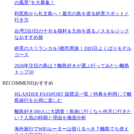
の風景”を大募集！
利尻島から礼文島へ！最北の島を巡る絶景スポットと
行き方
台湾2泊3日の十分＆猫村＆九份を巡るノスタルジック
なおすすめ旅
絶景のスリランカを3都市周遊！3泊5日よくばりモデル
コース
2026年注目の島は？離島好きが選ぶ行ってみたい離島
トップ10
RECOMMEND
おすすめ
ISLANDER PASSPORT 協賛店一覧｜特典を利用して離
島旅行をお得に楽しむ
離島好き500人に大調査！島旅に行くなら何月に行きた
い？人気の時期と理由を徹底分析
海外旅行でWiFiルーターは借りるべき？離島でも使え