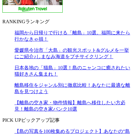
RANKING
ランキング
福岡から日帰りで行ける「離島」10選。福岡に来たら
行かなきゃ損！
愛媛県今治市「大島」の観光スポット&グルメを一挙
にご紹介♪しまなみ海道をプチサイクリング！
日本各地の「猫島」10選！島のニャンコに癒されたい
猫好きさん集まれ！
離島移住をジャンル別に徹底比較！あなたに最適な離
島を見つけよう
【離島の空き家・物件情報】離島へ移住したい方必
見！離島の空き家バンク10選
PICK UP
ピックアップ記事
【島の写真を100枚集めるプロジェクト】あなたの“島