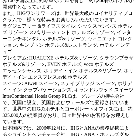
界100ヶ国以上に約6,000ホテルを有し、約1,800軒のホテルが
開発中となっています。
また、IHGワンリワーズは、世界最大級のロイヤリティプロ
グラムで、様々な特典をお楽しみいただいています。
ラグジュアリー &ライフスタイル: シックスセンシズ ホテル
ズ リゾーツ スパ, リージェント ホテルズ&リゾーツ, インタ
ーコンチネンタル ホテルズ&リゾーツ, ヴィニエット コレク
ション, キンプトン ホテルズ&レストランツ, ホテル インデ
ィゴ
プレミアム: HUALUXE ホテルズ&リゾーツ, クラウンプラザ
ホテルズ&リゾーツ, EVEN ホテルズ, voco ホテルズ
エッセンシャルズ: ホリデイ・イン ホテルズ&リゾーツ, ホリ
デイ・イン エクスプレス,avid ホテルズ
スイーツ: Atwell スイーツ, ステイブリッジ スイーツ, ホリデ
イ・イン クラブバケーションズ, キャンドルウッド スイーツ
InterContinental Hotels Group PLCは、グループの持株会社
で、英国に設立、英国およびウェールズで登録されていま
す。世界中のIHGのホテルとコーポレートオフィスには、約
325,000人の従業員がおり、日々世界中のお客様をお迎えし
ています。
日本国内では、2006年12月に、IHGとANAの業務提携によ
るジョイントベンチャー会社、IHG・ANA・ホテルズグル