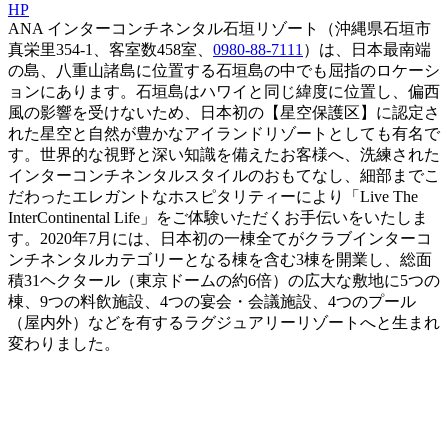
HP
ANA インターコンチネンタル石垣リゾート（沖縄県石垣市
真栄里354-1、客室数458室、
0980-88-7111
）は、日本最南端
の島、八重山諸島に位置する石垣島の中でも屈指のロケーシ
ョンにあります。石垣島はハワイと同じ緯度に位置し、偏西
風の影響を受けないため、日本初の【星空保護区】に認定さ
れた星空と自然が豊かなアイランドリゾートとしても有名で
す。世界的な視野と深い知識を備えたお客様へ、洗練された
インターコンチネンタルスタイルのおもてなし、細部までこ
だわったエレガントなホスピタリティーにより「Live The
InterContinental Life」をご体験いただくお手伝いをいたしま
す。2020年7月には、日本初の一棟全てがクラブインターコ
ンチネンタルカテゴリーとなる棟を含む3棟を開業し、総面
積31ヘクタール（東京ドームの約6倍）の広大な敷地に5つの
棟、9つの料飲施設、4つの宴会・会議施設、4つのプール
（屋内外）などを有するラグジュアリーリゾートへと生まれ
変わりました。