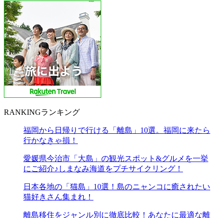
RANKING
ランキング
福岡から日帰りで行ける「離島」10選。福岡に来たら
行かなきゃ損！
愛媛県今治市「大島」の観光スポット&グルメを一挙
にご紹介♪しまなみ海道をプチサイクリング！
日本各地の「猫島」10選！島のニャンコに癒されたい
猫好きさん集まれ！
離島移住をジャンル別に徹底比較！あなたに最適な離