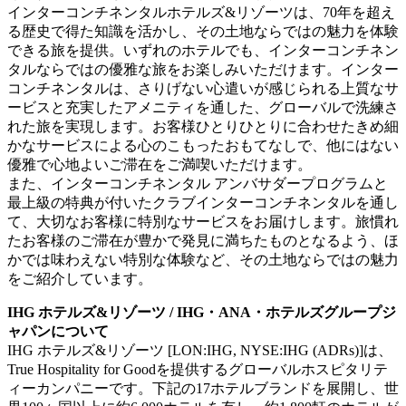
インターコンチネンタルホテルズ&リゾーツは、70年を超え
る歴史で得た知識を活かし、その土地ならではの魅力を体験
できる旅を提供。いずれのホテルでも、インターコンチネン
タルならではの優雅な旅をお楽しみいただけます。インター
コンチネンタルは、さりげない心遣いが感じられる上質なサ
ービスと充実したアメニティを通した、グローバルで洗練さ
れた旅を実現します。お客様ひとりひとりに合わせたきめ細
かなサービスによる心のこもったおもてなしで、他にはない
優雅で心地よいご滞在をご満喫いただけます。
また、インターコンチネンタル アンバサダープログラムと
最上級の特典が付いたクラブインターコンチネンタルを通し
て、大切なお客様に特別なサービスをお届けします。旅慣れ
たお客様のご滞在が豊かで発見に満ちたものとなるよう、ほ
かでは味わえない特別な体験など、その土地ならではの魅力
をご紹介しています。
IHG ホテルズ&リゾーツ / IHG・ANA・ホテルズグループジ
ャパンについて
IHG ホテルズ&リゾーツ [LON:IHG, NYSE:IHG (ADRs)]は、
True Hospitality for Goodを提供するグローバルホスピタリテ
ィーカンパニーです。下記の17ホテルブランドを展開し、世