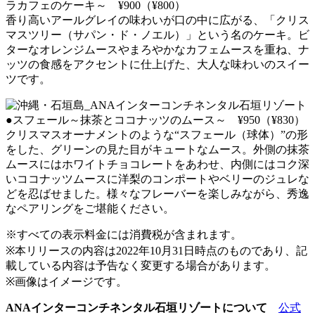
ラカフェのケーキ～ ¥900（¥800）
香り高いアールグレイの味わいが口の中に広がる、「クリス
マスツリー（サパン・ド・ノエル）」という名のケーキ。ビ
ターなオレンジムースやまろやかなカフェムースを重ね、ナ
ッツの食感をアクセントに仕上げた、大人な味わいのスイー
ツです。
●スフェール～抹茶とココナッツのムース～ ¥950（¥830）
クリスマスオーナメントのような“スフェール（球体）”の形
をした、グリーンの見た目がキュートなムース。外側の抹茶
ムースにはホワイトチョコレートをあわせ、内側にはコク深
いココナッツムースに洋梨のコンポートやベリーのジュレな
どを忍ばせました。様々なフレーバーを楽しみながら、秀逸
なペアリングをご堪能ください。
※すべての表示料金には消費税が含まれます。
※本リリースの内容は2022年10月31日時点のものであり、記
載している内容は予告なく変更する場合があります。
※画像はイメージです。
ANAインターコンチネンタル石垣リゾートについて
公式