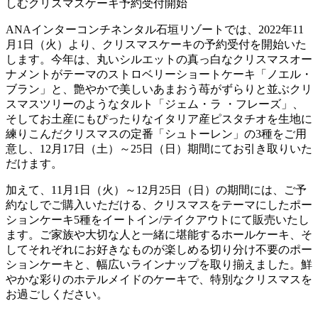
ANAインターコンチネンタル石垣リゾートでは、2022年11
月1日（火）より、クリスマスケーキの予約受付を開始いた
します。今年は、丸いシルエットの真っ白なクリスマスオー
ナメントがテーマのストロベリーショートケーキ「ノエル・
ブラン」と、艶やかで美しいあまおう苺がずらりと並ぶクリ
スマスツリーのようなタルト「ジェム・ラ ・フレーズ」、
そしてお土産にもぴったりなイタリア産ピスタチオを生地に
練りこんだクリスマスの定番「シュトーレン」の3種をご用
意し、12月17日（土）～25日（日）期間にてお引き取りいた
だけます。
加えて、11月1日（火）～12月25日（日）の期間には、ご予
約なしでご購入いただける、クリスマスをテーマにしたポー
ションケーキ5種をイートイン/テイクアウトにて販売いたし
ます。ご家族や大切な人と一緒に堪能するホールケーキ、そ
してそれぞれにお好きなものが楽しめる切り分け不要のポー
ションケーキと、幅広いラインナップを取り揃えました。鮮
やかな彩りのホテルメイドのケーキで、特別なクリスマスを
お過ごしください。