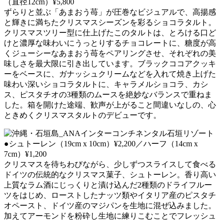
（直径12cm）¥5,800
ずらりと並ぶ「あまおう苺」が圧巻なビジュアルで、高揚感
と輝きに満ちたクリスマスシーズンを彩るショコラタルト。
クリスマスツリー型に仕上げたこのタルトは、とろける口ど
けと濃厚な味わいにうっとりするチョコレートに、糖度が高
くジューシーなあまおう苺をペアリングさせ、それぞれの美
味しさを最大限に引き出しています。ブラックココアクッキ
ーをベースに、ガナッシュクリームなどを入れて焼き上げた
味わい深いショコラタルトに、キャラメルショコラ、カシ
ス、ピスタチオの3種類のムースを絶妙なバランスで重ねま
した。箱を開けた途端、歓声が上がること間違いなしの、心
ときめくクリスマスタルトのデビューです。
●シュトーレン（19cm x 10cm）¥2,200／ハーフ（14cm x
7cm）¥1,200
クリスマスを待ちわびながら、少しずつスライスして食べる
ドイツの伝統的なクリスマス菓子、シュトーレン。香り高い
上質なラム酒にじっくりと漬け込んだ2種類のドライフルー
ツをはじめ、ローストしたナッツ類やイタリア産のピスタチ
オペースト、ドイツ産のマジパンを生地に混ぜ込みました。
加えてアーモンドを粉砕し生地に練りこむことでフレッシュ