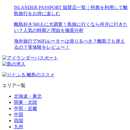
ISLANDER PASSPORT 協賛店一覧｜特典を利用して離
島旅行をお得に楽しむ
離島好き500人に大調査！島旅に行くなら何月に行きた
い？人気の時期と理由を徹底分析
海外旅行でWiFiルーターは借りるべき？離島でも使え
るの？実体験をレビュー！
エリア一覧
北海道・東北
関東・北陸
中部・近畿
中国
四国
九州