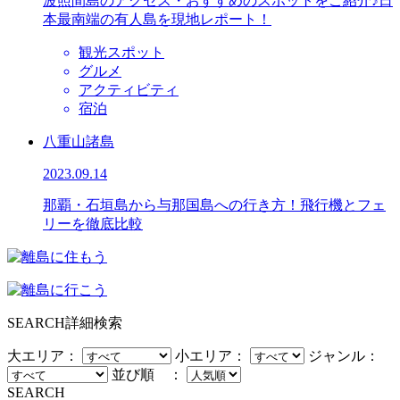
波照間島のアクセス・おすすめのスポットをご紹介♪日
本最南端の有人島を現地レポート！
観光スポット
グルメ
アクティビティ
宿泊
八重山諸島
2023.09.14
那覇・石垣島から与那国島への行き方！飛行機とフェ
リーを徹底比較
SEARCH
詳細検索
大エリア：
小エリア：
ジャンル：
並び順 ：
SEARCH