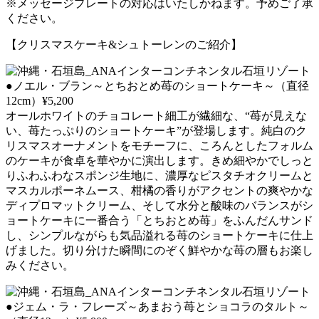
※メッセージプレートの対応はいたしかねます。予めご了承
ください。
【クリスマスケーキ&シュトーレンのご紹介】
●ノエル・ブラン～とちおとめ苺のショートケーキ～（直径
12cm）¥5,200
オールホワイトのチョコレート細工が繊細な、“苺が見えな
い、苺たっぷりのショートケーキ”が登場します。純白のク
リスマスオーナメントをモチーフに、ころんとしたフォルム
のケーキが食卓を華やかに演出します。きめ細やかでしっと
りふわふわなスポンジ生地に、濃厚なピスタチオクリームと
マスカルポーネムース、柑橘の香りがアクセントの爽やかな
ディプロマットクリーム、そして水分と酸味のバランスがシ
ョートケーキに一番合う「とちおとめ苺」をふんだんサンド
し、シンプルながらも気品溢れる苺のショートケーキに仕上
げました。切り分けた瞬間にのぞく鮮やかな苺の層もお楽し
みください。
●ジェム・ラ・フレーズ～あまおう苺とショコラのタルト～