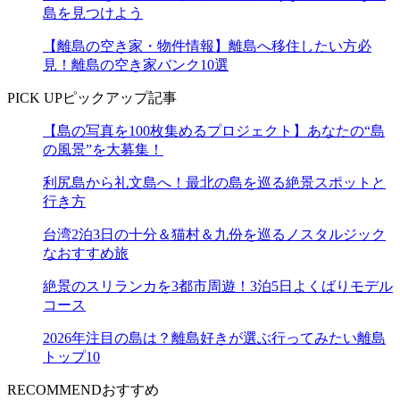
島を見つけよう
【離島の空き家・物件情報】離島へ移住したい方必
見！離島の空き家バンク10選
PICK UP
ピックアップ記事
【島の写真を100枚集めるプロジェクト】あなたの“島
の風景”を大募集！
利尻島から礼文島へ！最北の島を巡る絶景スポットと
行き方
台湾2泊3日の十分＆猫村＆九份を巡るノスタルジック
なおすすめ旅
絶景のスリランカを3都市周遊！3泊5日よくばりモデル
コース
2026年注目の島は？離島好きが選ぶ行ってみたい離島
トップ10
RECOMMEND
おすすめ