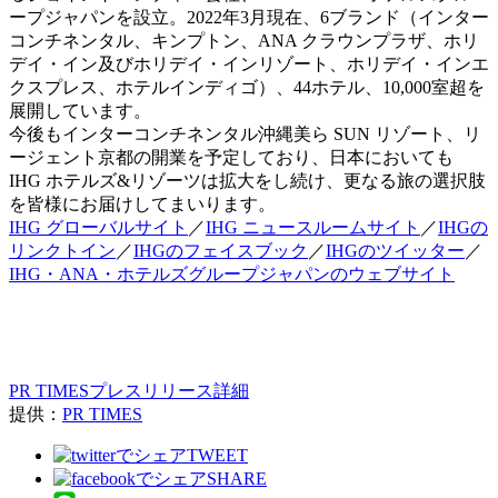
ープジャパンを設立。2022年3月現在、6ブランド（インター
コンチネンタル、キンプトン、ANA クラウンプラザ、ホリ
デイ・イン及びホリデイ・インリゾート、ホリデイ・インエ
クスプレス、ホテルインディゴ）、44ホテル、10,000室超を
展開しています。
今後もインターコンチネンタル沖縄美ら SUN リゾート、リ
ージェント京都の開業を予定しており、日本においても
IHG ホテルズ&リゾーツは拡大をし続け、更なる旅の選択肢
を皆様にお届けしてまいります。
IHG グローバルサイト
／
IHG ニュースルームサイト
／
IHGの
リンクトイン
／
IHGのフェイスブック
／
IHGのツイッター
／
IHG・ANA・ホテルズグループジャパンのウェブサイト
PR TIMESプレスリリース詳細
提供：
PR TIMES
TWEET
SHARE