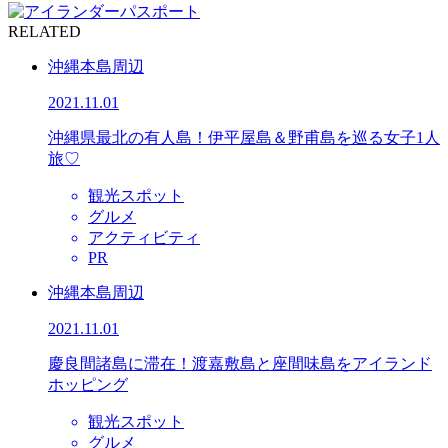
RELATED
沖縄本島周辺
2021.11.01
沖縄県最北の有人島！伊平屋島＆野甫島を巡る女子1人
旅♡
観光スポット
グルメ
アクティビティ
PR
沖縄本島周辺
2021.11.01
慶良間諸島に滞在！渡嘉敷島と座間味島をアイランド
ホッピング
観光スポット
グルメ