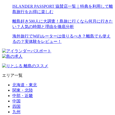
ISLANDER PASSPORT 協賛店一覧｜特典を利用して離
島旅行をお得に楽しむ
離島好き500人に大調査！島旅に行くなら何月に行きた
い？人気の時期と理由を徹底分析
海外旅行でWiFiルーターは借りるべき？離島でも使え
るの？実体験をレビュー！
エリア一覧
北海道・東北
関東・北陸
中部・近畿
中国
四国
九州