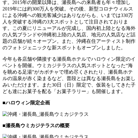
す。2015年の開業以降は、瀬長島への来島者も年々増加し
2019年には約300万人を突破。その後、新型コロナウィルス
による沖縄への観光客減少はありながらも、いまでは330万
人を突破する沖縄の3大スポットとして注目されておりま
す。この夏にリニューアルが完成し、国内初上陸となる海外
の人気ブランドや沖縄初上陸の人気店、地元の人気店など話
題の店舗が続々オープン。また、沖縄在住アーティスト制作
のフォトジェニックな新スポットもオープンしました。
今年も各店舗や隣接する瀬長島ホテルでハロウィン限定のイ
ベントを開催。ウミカジテラスの人気スポットとなった“海
を眺める足湯”がカボチャで埋め尽くされたり、瀬長島ホテ
ルの温泉が赤く染まるなど、普段とは異なる瀬長島をお楽し
みいただけます。また30日（日）限定で、仮装をしてきた子
ども達にお菓子を配る「お菓子ラリー」も開催します。
■ハロウィン限定企画
■瀬⻑島ウミカジテラスの概要