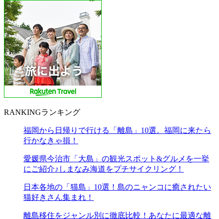
RANKING
ランキング
福岡から日帰りで行ける「離島」10選。福岡に来たら
行かなきゃ損！
愛媛県今治市「大島」の観光スポット&グルメを一挙
にご紹介♪しまなみ海道をプチサイクリング！
日本各地の「猫島」10選！島のニャンコに癒されたい
猫好きさん集まれ！
離島移住をジャンル別に徹底比較！あなたに最適な離