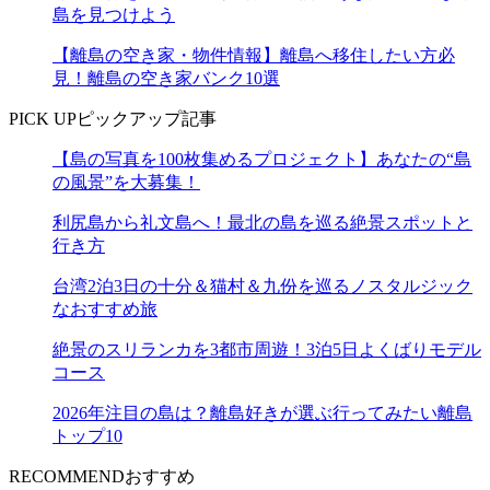
島を見つけよう
【離島の空き家・物件情報】離島へ移住したい方必
見！離島の空き家バンク10選
PICK UP
ピックアップ記事
【島の写真を100枚集めるプロジェクト】あなたの“島
の風景”を大募集！
利尻島から礼文島へ！最北の島を巡る絶景スポットと
行き方
台湾2泊3日の十分＆猫村＆九份を巡るノスタルジック
なおすすめ旅
絶景のスリランカを3都市周遊！3泊5日よくばりモデル
コース
2026年注目の島は？離島好きが選ぶ行ってみたい離島
トップ10
RECOMMEND
おすすめ