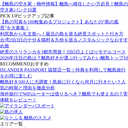
【離島の空き家・物件情報】離島へ移住したい方必見！離島の
空き家バンク10選
PICK UP
ピックアップ記事
【島の写真を100枚集めるプロジェクト】あなたの“島の風
景”を大募集！
利尻島から礼文島へ！最北の島を巡る絶景スポットと行き方
台湾2泊3日の十分＆猫村＆九份を巡るノスタルジックなおすす
め旅
絶景のスリランカを3都市周遊！3泊5日よくばりモデルコース
2026年注目の島は？離島好きが選ぶ行ってみたい離島トップ10
RECOMMEND
おすすめ
ISLANDER PASSPORT 協賛店一覧｜特典を利用して離島旅行
をお得に楽しむ
離島好き500人に大調査！島旅に行くなら何月に行きたい？人
気の時期と理由を徹底分析
海外旅行でWiFiルーターは借りるべき？離島でも使えるの？実
体験をレビュー！
エリア一覧