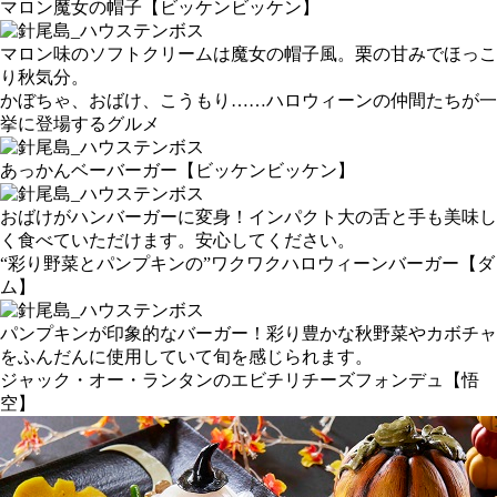
マロン魔女の帽子
【ビッケンビッケン】
マロン味のソフトクリームは魔女の帽子風。栗の甘みでほっこ
り秋気分。
かぼちゃ、おばけ、こうもり……ハロウィーンの仲間たちが一
挙に登場するグルメ
あっかんベーバーガー
【ビッケンビッケン】
おばけがハンバーガーに変身！インパクト大の舌と手も美味し
く食べていただけます。安心してください。
“彩り野菜とパンプキンの”ワクワクハロウィーンバーガー
【ダ
ム】
パンプキンが印象的なバーガー！彩り豊かな秋野菜やカボチャ
をふんだんに使用していて旬を感じられます。
ジャック・オー・ランタンのエビチリチーズフォンデュ
【悟
空】