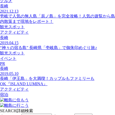
グルメ
長崎
2021.12.13
壱岐で人気の無人島「辰ノ島」を完全攻略！人気の遊覧から島
内散策まで現地をレポート！
観光スポット
アクティビティ
長崎
2019.04.15
“神々の宿る島” 長崎県「壱岐島」で御朱印めぐり旅♪
観光スポット
イベント
PR
長崎
2019.05.10
長崎「伊王島」を大満喫！カップルもファミリーも
OK『ISLAND LUMINA』
アクティビティ
宿泊
SEARCH
詳細検索