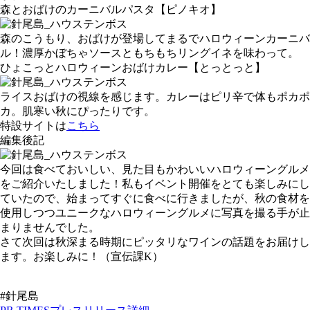
森とおばけのカーニバルパスタ
【ピノキオ】
森のこうもり、おばけが登場してまるでハロウィーンカーニバ
ル！濃厚かぼちゃソースともちもちリングイネを味わって。
ひょこっとハロウィーンおばけカレー
【とっとっと】
ライスおばけの視線を感じます。カレーはピリ辛で体もポカポ
カ。肌寒い秋にぴったりです。
特設サイトは
こちら
編集後記
今回は食べておいしい、見た目もかわいいハロウィーングルメ
をご紹介いたしました！私もイベント開催をとても楽しみにし
ていたので、始まってすぐに食べに行きましたが、秋の食材を
使用しつつユニークなハロウィーングルメに写真を撮る手が止
まりませんでした。
さて次回は秋深まる時期にピッタリなワインの話題をお届けし
ます。お楽しみに！（宣伝課K）
#針尾島