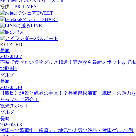
PR TIMESプレスリリース詳細
提供：
PR TIMES
TWEET
SHARE
LINE
RELATED
長崎
2022.01.07
壱岐で食べたい名物グルメ18選！老舗から最新スポットまで現
地取材♪
グルメ
長崎
2022.02.10
【鷹島】絶景と絶品の宝庫！？長崎県松浦市「鷹島」の魅力を
たっぷりご紹介！
観光スポット
グルメ
長崎
2020.08.03
対馬一の繁華街「厳原」。地元で人気の絶品・対馬グルメ6選