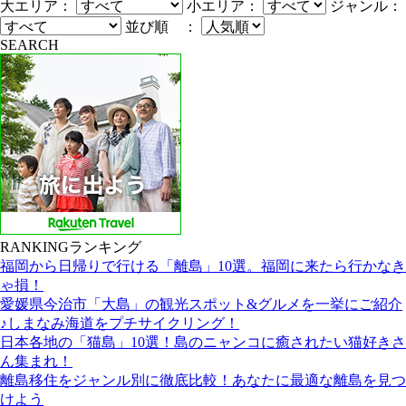
大エリア：
小エリア：
ジャンル：
並び順 ：
SEARCH
RANKING
ランキング
福岡から日帰りで行ける「離島」10選。福岡に来たら行かなき
ゃ損！
愛媛県今治市「大島」の観光スポット&グルメを一挙にご紹介
♪しまなみ海道をプチサイクリング！
日本各地の「猫島」10選！島のニャンコに癒されたい猫好きさ
ん集まれ！
離島移住をジャンル別に徹底比較！あなたに最適な離島を見つ
けよう